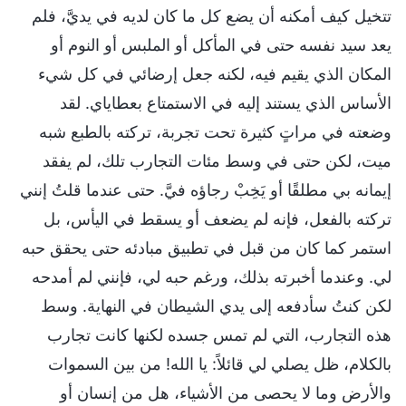
تتخيل كيف أمكنه أن يضع كل ما كان لديه في يديَّ، فلم
يعد سيد نفسه حتى في المأكل أو الملبس أو النوم أو
المكان الذي يقيم فيه، لكنه جعل إرضائي في كل شيء
الأساس الذي يستند إليه في الاستمتاع بعطاياي. لقد
وضعته في مراتٍ كثيرة تحت تجربة، تركته بالطبع شبه
ميت، لكن حتى في وسط مئات التجارب تلك، لم يفقد
إيمانه بي مطلقًا أو يَخِبْ رجاؤه فيَّ. حتى عندما قلتُ إنني
تركته بالفعل، فإنه لم يضعف أو يسقط في اليأس، بل
استمر كما كان من قبل في تطبيق مبادئه حتى يحقق حبه
لي. وعندما أخبرته بذلك، ورغم حبه لي، فإنني لم أمدحه
لكن كنتُ سأدفعه إلى يدي الشيطان في النهاية. وسط
هذه التجارب، التي لم تمس جسده لكنها كانت تجارب
بالكلام، ظل يصلي لي قائلاً: يا الله! من بين السموات
والأرض وما لا يحصى من الأشياء، هل من إنسان أو