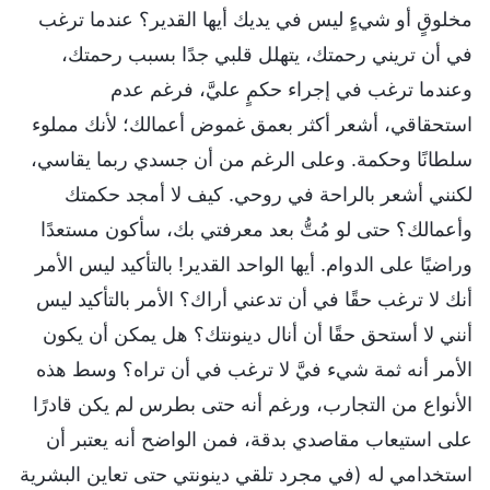
مخلوقٍ أو شيءٍ ليس في يديك أيها القدير؟ عندما ترغب
في أن تريني رحمتك، يتهلل قلبي جدًا بسبب رحمتك،
وعندما ترغب في إجراء حكمٍ عليَّ، فرغم عدم
استحقاقي، أشعر أكثر بعمق غموض أعمالك؛ لأنك مملوء
سلطانًا وحكمة. وعلى الرغم من أن جسدي ربما يقاسي،
لكنني أشعر بالراحة في روحي. كيف لا أمجد حكمتك
وأعمالك؟ حتى لو مُتُّ بعد معرفتي بك، سأكون مستعدًا
وراضيًا على الدوام. أيها الواحد القدير! بالتأكيد ليس الأمر
أنك لا ترغب حقًا في أن تدعني أراك؟ الأمر بالتأكيد ليس
أنني لا أستحق حقًا أن أنال دينونتك؟ هل يمكن أن يكون
الأمر أنه ثمة شيء فيَّ لا ترغب في أن تراه؟ وسط هذه
الأنواع من التجارب، ورغم أنه حتى بطرس لم يكن قادرًا
على استيعاب مقاصدي بدقة، فمن الواضح أنه يعتبر أن
استخدامي له (في مجرد تلقي دينونتي حتى تعاين البشرية