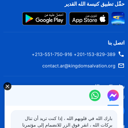
حمِّل تطبيق كنيسة الله القدير
اتصل بنا
201-153-829-389+ 213-551-750-916+
contact.ar@kingdomsalvation.org
نزل ملكوت الله.
لقد نزلت المملكة بالفعل إلى الأرض! هل تريد دخوله؟
اعرف المزيد
تواصل معنا عبر Messenger
بارك الله في قلوبهم الله ، إذا كنت تريد أن تنال
بركات الله ، انقر فوق الزر للانضمام إلى مؤتمرنا
اتبعنا