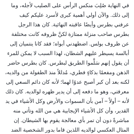
في النهاية صُلِبَ منكس الرأس على الصليب لأجله، وما
إلى ذلك. والآن أولي أهمية كبرى لأسرد عليكم كيف
عرفني بطرس وأيضًا عاقبته النهائية. كان هذا الرجل
بطرس صاحب منزلة ممتازة لكنَّ ظروفه كانت مختلفة
عن ظروف بولس. اضطهدني أبواه؛ فقد كانا ينتميان إلى
أبالسة يسيطر عليهم الشطان، لهذا السبب لا يمكن للمرء
أن يقول إنهم سَلَّموا الطريق لبطرس. كان بطرس حاضر
الذهن ومفعمًا بذكاءٍ فطري، مُدللاً منذ الطفولة من والديه،
لكنه بعد أن كبر أصبح عدوًا لهما؛ لأنه كان دائم السعي إلى
معرفتي، وهو ما دفعه إلى أن يدير ظهره لوالديه. كان ذلك
لأنه – أولاً – آمن بأن السموات والأرض وكل الأشياء في يد
القدير، وأن كل الأشياء الإيجابية هي من الله وتأتي منه
مباشرةً دون أن تمر بأي معالجة يقوم بها الشيطان. إن
المثال العكسي لوالديه اللذين قاما بدور الشخصية الضد