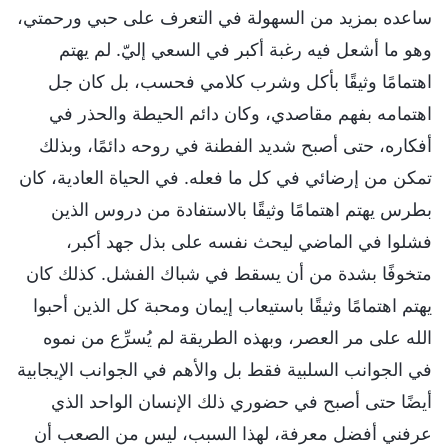
ساعده بمزيد من السهولة في التعرف على حبي ورحمتي،
وهو ما أشعل فيه رغبة أكبر في السعي إليّ. لم يهتم
اهتمامًا وثيقًا بأكل وشرب كلامي فحسب، بل كان جل
اهتمامه بفهم مقاصدي، وكان دائم الحيطة والحذر في
أفكاره، حتى أصبح شديد الفطنة في روحه دائمًا، وبذلك
تمكن من إرضائي في كل ما فعله. في الحياة العادية، كان
بطرس يهتم اهتمامًا وثيقًا بالاستفادة من دروس الذين
فشلوا في الماضي ليحث نفسه على بذل جهد أكبر،
متخوفًا بشدة من أن يسقط في شباك الفشل. كذلك كان
يهتم اهتمامًا وثيقًا باستيعاب إيمان ومحبة كل الذين أحبوا
الله على مر العصر، وبهذه الطريقة لم يُسرِّع من نموه
في الجوانب السلبية فقط بل والأهم في الجوانب الإيجابية
أيضًا حتى أصبح في حضوري ذلك الإنسان الواحد الذي
عرفني أفضل معرفة، لهذا السبب، ليس من الصعب أن