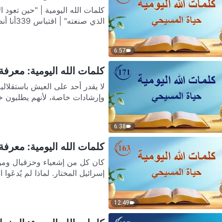
كلمات الله اليومية | "حين تعود
الذي صنعته" | اقتباس 339أنا أنظر الآن إلى جسدك المترف الذي...
6:57
كلمات الله اليومية: معرفة ع
لا يقدر أحد على العيش باستقلالي
وإرشادات خاصة، لأنهم يطلبون خد
6:38
كلمات الله اليومية: معرفة ع
كان كل من إشعياء وحزقيال وموسى
إسرائيل المختار. لماذا لم يُدعَوا ا
12:49