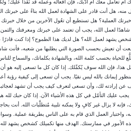
ك أم تعامل معك أم أدَّبك، فإن أفعاله وعمله قد نُفِّذا علي
ل منه، هل أنت قادر على الشهادة لعمل الله بناءً على خبرتك ال
برتك العملية؟ هل تستطيع أن تعُول الآخرين من خلال خبرتك الع
شاهدًا لعمل الله، يجب أن تعتمد على خبرتك ومعرفتك والثمن 
خص يشهد لعمل الله؟ هل لديك هذا الطموح؟ إذا كنت قادرًا عل
ت أن تعيش بحسب الصورة التي يطلبها من شعبه، فأنت شاهد 
لُّع للحياة بحسب كلمة الله، وبالشهادة بكلماتك، والسماح للناس
 هذا، فإن الله سوف يُكمِّلك. إذا كان كل ما تسعى إليه هو أن ت
نظور إيمانك بالله ليس نقيًا. يجب أن تسعى إلى كيفية رؤية أعما
عن إرادته لك، وأن تسعى لتعرف كيف يجب أن تشهد لعجائبه و
يجب عليك التأمّل في كل هذه الأشياء الآن. إذا كان حبك لله هو 
ك، فإنه لا يزال غير كافٍ ولا يمكنه تلبية مُتطلَّبات الله. أنت بح
، واختبار العمل الذي قام به على الناس بطريقة عملية. وسواء أ
ه الأمور في ممارستك. الهدف منها تكميلك كشخص يشهد لله. 