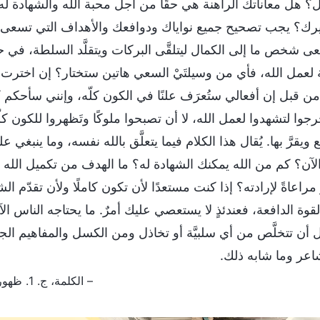
؟ هل معاناتك الراهنة هي حقًا من أجل محبة الله والشهادة له؟ 
ك؟ يجب تصحيح جميع نواياك ودوافعك والأهداف التي تسعى إلي
عى شخص ما إلى الكمال ليتلقَّى البركات ويتقلَّد السلطة، في 
لعمل الله، فأي من وسيلتَيْ السعي هاتين ستختار؟ إن اخترت الأو
من قبل إن أفعالي ستُعرَف علنًا في الكون كلّه، وإنني سأحكم كم
جوا لتشهدوا لعمل الله، لا أن تصبحوا ملوكًا وتَظهروا للكون كلّه.
 ويقرَّ بها. يُقال هذا الكلام فيما يتعلَّق بالله نفسه، وما ينبغ
 الآن؟ كم من الله يمكنك الشهادة له؟ ما الهدف من تكميل الله ل
مراعاةً لإرادته؟ إذا كنت مستعدًا لأن تكون كاملًا ولأن تقدّم ا
قوة الدافعة، فعندئذٍ لا يستعصي عليك أمرٌ. ما يحتاجه الناس الآ
 أن تتخلَّص من أي سلبيَّة أو تخاذل ومن الكسل والمفاهيم ا
اعر وما شابه ذلك.
– الكلمة، ج. 1. ظهور الله وعمله. أولئك المُزمَع تكميلهم لا بدّ أنْ يخضعوا للتنقية