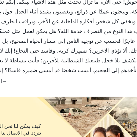
وش! حتى الآن، ما تزال تحدث مثل هذه الأشياء بينكم. إنكم تذ
ة، وتبحثون عمدًا عن ذرائع، وتغضبون بشدة أثناء الجدل حول ب
ا، ويخفي كل شخص أفكاره الداخلية عن الآخر، ويراقب الطرف ال
 هذا النوع من التصرف خدمة الله؟ هل يمكن لعمل مثل عملكم 
اجزًا فحسب عن توجيه الناس إلى مسار الحياة الصحيح، بل إ
تك. ألا تؤذي الآخرين؟ ضميرك كريه، وفاسد حتى النخاع! إنك لا 
تكشف بلا خجل طبيعتك الشيطانية للآخرين؛ فأنت ببساطة لا تعر
تأخذهم إلى الجحيم. ألست شخصًا قد أمسى ضميره فاسدًا؟ إنك
– الكلمة، ج. 1
كيف يمكن لنا نحن الم
تتردد في الاتصال بنا 