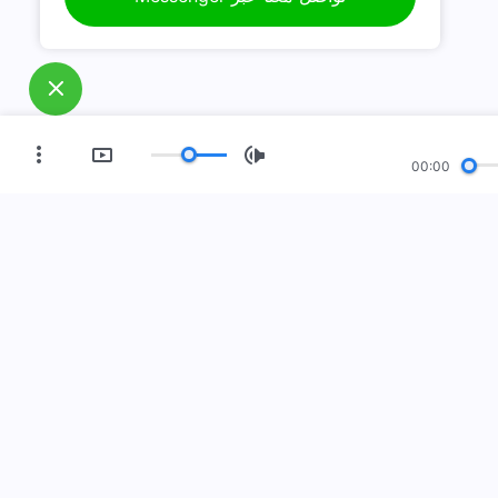
00:00
العصر الجديد
معرض صور
مَن نحن
فعل إلى الأرض! هل تريد دخوله؟
اعرف المزيد
Me