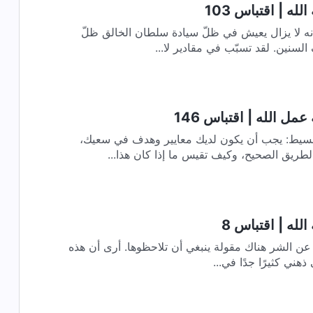
له | اقتباس 103
على الرغم من فساد الإنسان، فإنه لا يزال يعيش في ظلّ سيادة سلطان الخالق ظلّ
 السنين. لقد تسبّب في مقادير لا...
مل الله | اقتباس 146
لبسيط: يجب أن يكون لديك معايير وهدف في سعيك،
ريق الصحيح، وكيف تقيس ما إذا كان هذا...
لله | اقتباس 8
سِرْ في طريق الله: اتقِ الله وحِدْ عن الشر هناك مقولة ينبغي أن تلاحظوها. أرى أن هذه
 ذهني كثيرًا جدًا في...