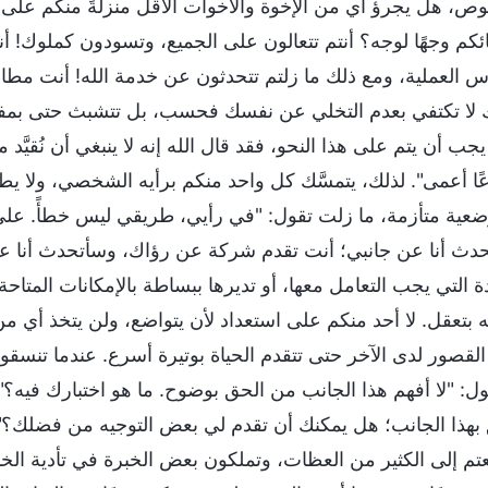
ص، هل يجرؤ أي من الإخوة والأخوات الأقل منزلةً منكم عل
ئكم وجهًا لوجه؟ أنتم تتعالون على الجميع، وتسودون كملوك! أن
س العملية، ومع ذلك ما زلتم تتحدثون عن خدمة الله! أنت مطال
 لا تكتفي بعدم التخلي عن نفسك فحسب، بل تتشبث حتى بمفاهي
يجب أن يتم على هذا النحو، فقد قال الله إنه لا ينبغي أن نُقيّ
ا أعمى". لذلك، يتمسَّك كل واحد منكم برأيه الشخصي، ولا يط
عية متأزمة، ما زلت تقول: "في رأيي، طريقي ليس خطأً. على أي
دث أنا عن جانبي؛ أنت تقدم شركة عن رؤاك، وسأتحدث أنا عن دخ
دة التي يجب التعامل معها، أو تديرها ببساطة بالإمكانات المتا
 بتعقل. لا أحد منكم على استعداد لأن يتواضع، ولن يتخذ أي 
القصور لدى الآخر حتى تتقدم الحياة بوتيرة أسرع. عندما تنسقو
ول: "لا أفهم هذا الجانب من الحق بوضوح. ما هو اختبارك فيه؟". 
 بهذا الجانب؛ هل يمكنك أن تقدم لي بعض التوجيه من فضلك؟".
تم إلى الكثير من العظات، وتملكون بعض الخبرة في تأدية الخد