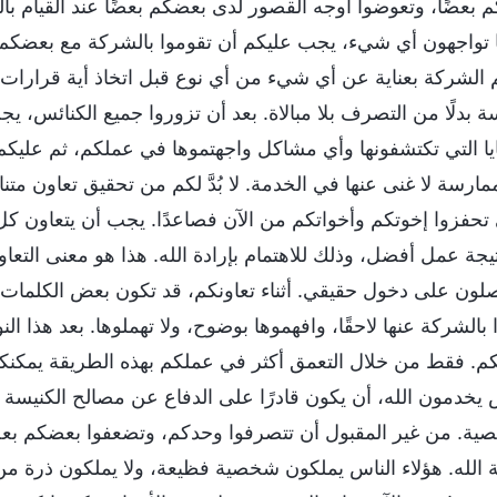
 بعضًا، وتعوضوا أوجه القصور لدى بعضكم بعضًا عند القيام با
 تواجهون أي شيء، يجب عليكم أن تقوموا بالشركة مع بعضكم ب
 الشركة بعناية عن أي شيء من أي نوع قبل اتخاذ أية قرارات.
سة بدلًا من التصرف بلا مبالاة. بعد أن تزوروا جميع الكنائس، ي
يا التي تكتشفونها وأي مشاكل واجهتموها في عملكم، ثم عليكم ا
مارسة لا غنى عنها في الخدمة. لا بُدَّ لكم من تحقيق تعاون 
تحفزوا إخوتكم وأخواتكم من الآن فصاعدًا. يجب أن يتعاون كل 
تيجة عمل أفضل، وذلك للاهتمام بإرادة الله. هذا هو معنى التع
ون على دخول حقيقي. أثناء تعاونكم، قد تكون بعض الكلمات الت
 بالشركة عنها لاحقًا، وافهموها بوضوح، ولا تهملوها. بعد هذا 
كم. فقط من خلال التعمق أكثر في عملكم بهذه الطريقة يمكن
 يخدمون الله، أن يكون قادرًا على الدفاع عن مصالح الكنيسة ف
ية. من غير المقبول أن تتصرفوا وحدكم، وتضعفوا بعضكم بعضًا
 الله. هؤلاء الناس يملكون شخصية فظيعة، ولا يملكون ذرة من 