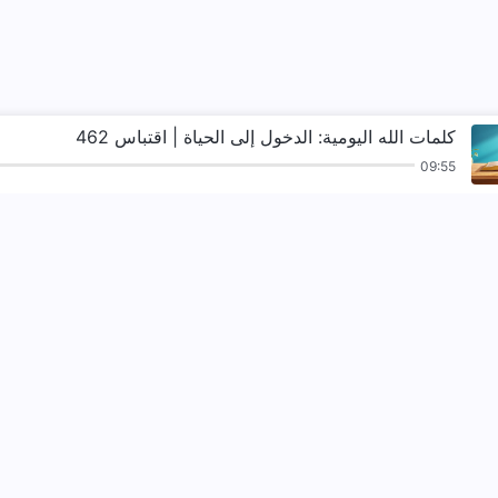
كلمات الله اليومية: الدخول إلى الحياة | اقتباس 462
09:55
ترانيم
قراءات
الإنجيل
شهادات
نزل ملكوت الله.
لقد نزلت المملكة بال
تواصل معنا عبر ssenger