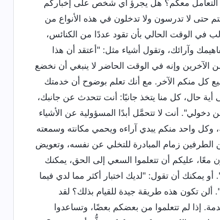
ى التعامل معكم؟ هل يجرؤ أي شخص على إخباركم
تم حتى لا تدرسون ولا تدخلون في هذه الأنواع من
ب في الوقت الحالي بأن تقود عددًا من الكنائس،
مك وآرائك، وتقول أشياء مثل: "أعتقد أن هذا
َد من الآخرين وإنه في الوقت الحاضر لا ينبغي أن نخضع
يع كل منكم الآخر. مع أنك تعلم بوضوح أن خدمتك
ة حال، كل منا يتخذ جانبًا: أنت تتحدث عن جانبك،
ولي". أنت لا تتحمَّل أبدًا المسؤولية عن الأشياء
حة، وكل واحد منكم يبدي آراءه ويحمي مكانته وسمعته
من الطرفين زمام المبادرة للتخلي عن نفسه، وتعويض
ن معًا، عليكم أن تتعلموا السعي إلى الحق، يمكنك
أو يمكنك أن تقول: "لديك اختبار أكثر مما لدي فيما
 ألن تكون هذه طريقة جيدة للقيام بذلك؟ لقد
مة. إذا لم تتعلموا من بعضكم بعضًا، وتساعدوا