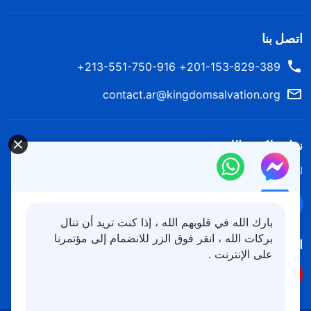
اتصل بنا
201-153-829-389+ 213-551-750-916+
contact.ar@kingdomsalvation.org
نزل ملكوت الله.
لقد نزلت المملكة بالفعل إلى الأرض! هل تريد دخوله؟
اعرف المزيد
تواصل معنا عبر Messenger
بارك الله في قلوبهم الله ، إذا كنت تريد أن تنال
بركات الله ، انقر فوق الزر للانضمام إلى مؤتمرنا
اتبعنا
على الإنترنت .