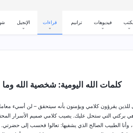
لكتب
فيديوهات
ترانيم
قراءات
الإنجيل
شه
دَّس
كشف المفاهيم الدينية
كشف فساد البشرية
كلمات الله اليومية: شخصية الله وما لدي
للذين يقرؤون كلامي ويؤمنون بأنه سيتحقق – لن أسيء معاملت
ي بركتي التي ستحل عليك. يصيب كلامي صميم الأسرار المحت
، وأنا الطبيب الصالح الذي يشفيها: تعالوا فحسب إلى حضرتي. 