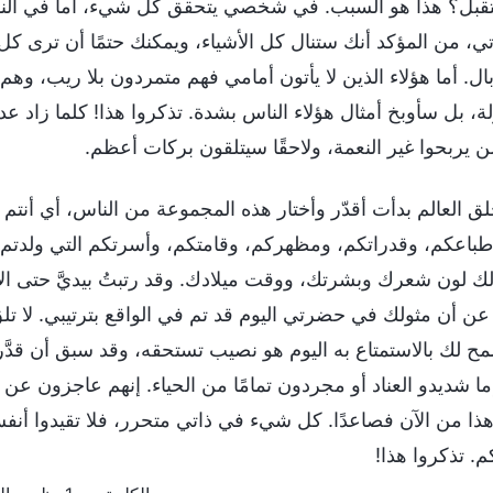
قبل؟ هذا هو السبب. في شخصي يتحقق كل شيء، أما في الناس
، من المؤكد أنك ستنال كل الأشياء، ويمكنك حتمًا أن ترى كل ا
ال. أما هؤلاء الذين لا يأتون أمامي فهم متمردون بلا ريب، وهم 
ة، بل سأوبخ أمثال هؤلاء الناس بشدة. تذكروا هذا! كلما زاد عد
لن يربحوا غير النعمة، ولاحقًا سيتلقون بركات أعظم.
لق العالم بدأت أقدّر وأختار هذه المجموعة من الناس، أي أنتم
طباعكم، وقدراتكم، ومظهركم، وقامتكم، وأسرتكم التي ولدتم 
ك لون شعرك وبشرتك، ووقت ميلادك. وقد رتبتُ بيديَّ حتى الأم
 عن أن مثولك في حضرتي اليوم قد تم في الواقع بترتيبي. لا 
مح لك بالاستمتاع به اليوم هو نصيب تستحقه، وقد سبق أن قدَّرت
ما شديدو العناد أو مجردون تمامًا من الحياء. إنهم عاجزون عن 
ذا من الآن فصاعدًا. كل شيء في ذاتي متحرر، فلا تقيدوا أنف
م. تذكروا هذا!