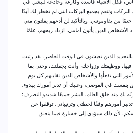
، فكل الأشياء فاسدة وفارغة وخادعة للبشر. في
لبركات وتنعم بجميع البركات التي لم تخطر لك أبدًا
حتمًا من يقاومونني. وبالتأكيد لن أدعهم يفلتون مني
د الأشخاص الذين يأتون أمامي، ازداد ربحهم، علمًا
 بالتحديد الذين تعيشون في الوقت الحاضر. لقد رتبت
فيها، ووظيفتك وزواجك، وأنت بجملتك، وحتى بما
ور التي تفعلُها والأشخاص الذين تقابلهم كل يوم،
تلق بنفسك في الفوضى، وعليك أن تدبر أمورك بهدوء.
ُه لك منذ خلق العالم. البشر جميعًا شديدو التطرف؛
تدبير أمورهم وفقًا لخطتي وترتيباتي. توقفوا عن
سكم، لأن ذلك سيؤدي إلى خسارة فيما يتعلق