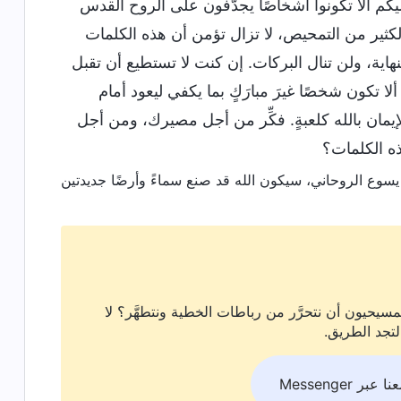
يكم ألّا تكونوا أشخاصًا يجدّفون على الروح القدس
لكثير من التمحيص، لا تزال تؤمن أن هذه الكلمات
اية، ولن تنال البركات. إن كنت لا تستطيع أن تقبل
ا تكون شخصًا غيرَ مبارَكٍ بما يكفي ليعود أمام
لإيمان بالله كلعبةٍ. فكِّر من أجل مصيرك، ومن أجل
ه الكلمات؟
سيحيون أن نتحرَّر من رباطات الخطية ونتطهَّر؟ لا
لتجد الطريق.
بر Messenger