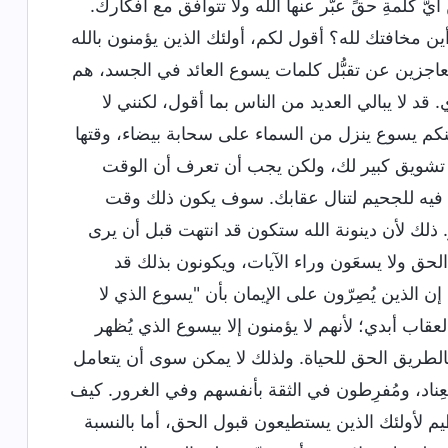
 كلمةِ حقٍّ عبَّر عنها الله ولا تتوافق مع أفكارك.
مخافتك لله؟ أقول لكم، أولئك الذين يؤمنون بالله
 العاجزين عن تقبُّل كلمات يسوع العائد في الجسد، هم
 قد لا يبالي العديد من الناس بما أقول، لكنني لا
ينكم يسوع ينزل من السماء على سحابة بيضاء، وقتها
ى تشويق كبير لك، ولكن يجب أن تعرف أن الوقت
فيه للجحيم لتنال عقابك. سوف يكون ذلك وقت
. ذلك لأن دينونة الله ستكون قد انتهت قبل أن يرى
 الحق ولا يسعَون وراء الآيات، ويكونون بذلك قد
 الذين يُصِرّون على الإيمان بأن "يسوع الذي لا
 أبدي؛ لأنهم لا يؤمنون إلا بيسوع الذي يُظهر
بالطريق الحق للحياة. ولذلك لا يمكن سوى أن يتعامل
عِناد، ومُفرِطون في الثقة بأنفسهم وفي الغرور. كيف
 لأولئك الذين يستطيعون قبول الحق، أما بالنسبة