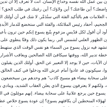
 بين عمل الله نفسه وخداع الإنسان. أنت لا تعرف إلا أن تدين أيَّ
واضعك؟ أين طاعتك؟ أين ولاؤك؟ أين رغبتك في طلب الحق؟ أين 
لعلامات هم بالتأكيد الفئة التي ستُدَمَّر. لا شك في أن أولئك
الجحيم، أحفاد رئيس الملائكة، والفئة التي ستخضع للدمار الأبدي.
أود أن أقول لكل قدّيسٍ مزعومٍ يتّبع يسوع إنكم حين ترون بأع
 الظهور العلني لشمس البر. ربما يكون ذلك وقتًا ينطوي عل
تشهد فيه نزول يسوع من السماء هو نفس الوقت الذي ستهبط 
 خطة تدبير الله، ووقتها سيكافئ الله الصالحين ويعاقب الأشرار
ن الآيات، حين لا يوجد إلا التعبير عن الحق. أولئك الذين يقبلون
ا، سيكونون قد عادوا أمام عرش الله ودخلوا في كنف الخالق. إن
على سحابة بيضاء هو مسيح كاذب" هم وحدهم من سيخضعون لعقاب
ت، ولكنهم لا يعترفون بيسوع الذي يعلن العقاب الشديد، وينادي 
يسوع حين يرجع علانيةً على سحابة بيضاء. إنهم موغِلونَ في ال
لهؤلاء المنحطين أن يكافئهم يسوع؟ إن عودة يسوع خلاص عظيم