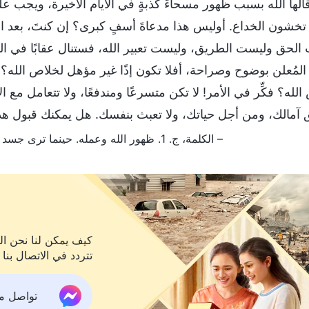
قالها الله بسبب ظهور مسحاءَ كذبةٍ في الأيام الأخيرة، ويجب عل
 تخشون الخداع. أوليس هذا مدعاةَ أسفٍ كبرى؟ إن كنتَ، بعد ا
الحق وليست الطريق، وليست تعبير الله، فستنال عقابًا في النه
لمُعلن بوضوح وصراحة، أفلا تكون إذًا غير مؤهل لخلاص الله؟ أل
له؟ فكِّر في الأمر! لا تكن متسرعًا ومندفعًا، ولا تتعامل مع ا
 آمالك، ومن أجل حياتك، ولا تعبث بنفسك. هل يمكنك قبول هذ
– الكلمة، ج. 1. ظهور الله وعمله. حينما ترى جسد يسوع الروحاني، سيكون الله قد صنع سماءً وأرضًا جديدتين
كيف يمكن لنا نحن الم
تتردد في الاتصال بنا 
تواصل معنا ع