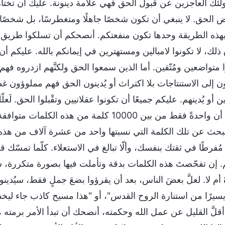
ولئك العاجزين عن قبول الحق فهي علامة دينونة. عليك أن تخت
 الحق. لا ينبغي أن تكون شخصًا جاهلًا ومتغطرسًا، بل شخصً
بهذه الطريقة وحدها تكون منفعتكم. أنصحكم أن تسلكوا طريق الإي
لك، لا تكونوا لامبالين ومستهترين في إيمانكم بالله. عليكم أن 
ا متواضعين ومُتّقين. أما الذين سمعوا الحق ولكنَّهم ازدروه فه
ن إلى الاستنتاجات بلا اكتراث أو يُدينون الحق فهم مملوؤون
ن أو يُدينهم. عليكم جميعًا أن تكونوا عقلانيين وتقْبلوا الحق. 
تؤمن أن واحدةً فقط من بين 10000 كلمة من
بحث عن تلك الكلمة التي نسبتها واحد من عشرة آلاف من هذه ال
ُفرطًا في ثقتك بنفسك، وألّا تبالغ في الاستعلاء. كلّما تمسّك 
 إن تفحّصتَ هذه الكلمات بدقة وتأملت فيها بصورة متكررة، ستف
َ أم لا. لعلَّ بعضَ الناس، بعد أن يقرؤوا بضعَ جملٍ فقط، سيُد
 يسيرًا من استنارة الروح القدس"، أو "هذا مسيح كاذب جاء ليخد
أقلَّ القليل عن عمل الله وحكمته، أنصحك أن تبدأ الأمر برمته م