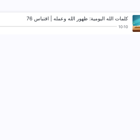
كلمات الله اليومية: ظهور الله وعمله | اقتباس 76
10:10
ترانيم
قراءات
الإنجيل
شهادات
نزل ملكوت الله.
لقد نزلت المملكة بال
تواصل معنا عبر ssenger
اتبعنا