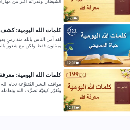
الشيطان وقدراته أكبر من مهارات
5:24
كلمات الله اليومية: كشف فس
لقد آمن الناس بالله منذ زمنٍ بعي
يمتثلون فقط ولكن مع شعور بالت
12:01
كلمات الله اليومية: معرفة ال
وتُقرِّر كيفيَّة تصرُّف الله وتعام
12:33