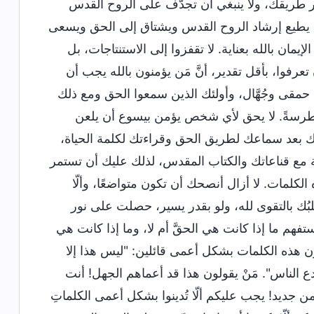
ار طريقك، ولا ينبغي أن تجدّف على الروح القدس
ا يطيع إرشاد الروح القدس ويشتاق إلى الحق ويسعى
مان بالله بعناية. لا تقفزوا إلى الاستنتاجات، بل
تعرفوا، بأقل تقدير، أنَّ مَن يؤمنون بالله يجب أن
م حمقى وجُهَّال، وأولئك الذين سمعوا الحق ومع ذلك
 غطرسةً. لا يحق لأي شخص يؤمن بيسوع أن يلعن
لَعلّك بعد سماعك لطريق الحق وقراءتك لكلمة الحياة،
 هذه الكلمات متوافقة مع قناعاتك والكتاب المقدس، لذلك عليك أن تستمر
كلمات. لا أزال أنصحك أن تكون متواضعًا، وألّا
قلبُك بالتقوى لله، ولو بقدر يسير، حصلت على نور
هم ما إذا كانت هي الحقَّ أم لا، وما إذا كانت هي
ينون هذه الكلمات بشكل أعمى قائلين: "ليس هذا إلا
ع الناس". مَنْ يقولون هذا قد أعماهم الجهل! أنت
ن جديد! يجب عليكم ألّا تُدينوا بشكل أعمى الكلماتِ