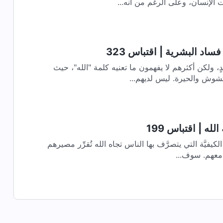
 الإنسان، وعلى الرغم من أنه...
اد البشرية | اقتباس 323
دٍ، ولكن أكثرهم لا يفهمون ما تعنيه كلمة "الله"، حيث
شوش والحيرة. ليس لديهم...
له | اقتباس 199
مواقف البشر المُتنوِّعة تجاه الله الكيفيَّة التي يتصرَّف بها الناس تجاه الله تُقرِّر مصيرهم
له معهم. سوف...