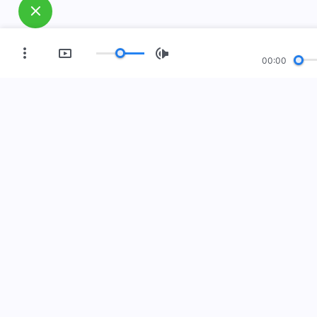
00:00
العصر الجديد
معرض صور
مَن نحن
فعل إلى الأرض! هل تريد دخوله؟
اعرف المزيد
Me