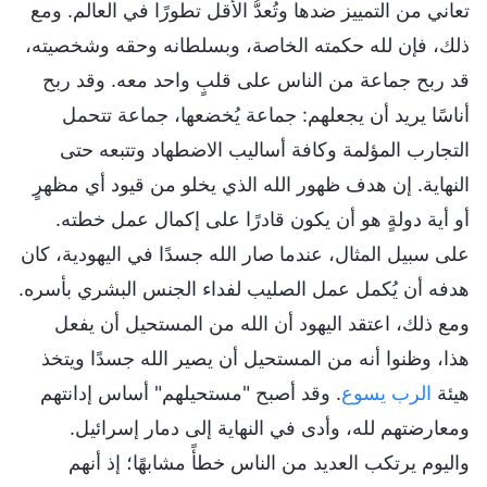
تعاني من التمييز ضدها وتُعدُّ الأقل تطورًا في العالم. ومع
ذلك، فإن لله حكمته الخاصة، وبسلطانه وحقه وشخصيته،
قد ربح جماعة من الناس على قلبٍ واحد معه. وقد ربح
أناسًا يريد أن يجعلهم: جماعة يُخضعها، جماعة تتحمل
التجارب المؤلمة وكافة أساليب الاضطهاد وتتبعه حتى
النهاية. إن هدف ظهور الله الذي يخلو من قيود أي مظهرٍ
أو أية دولةٍ هو أن يكون قادرًا على إكمال عمل خطته.
على سبيل المثال، عندما صار الله جسدًا في اليهودية، كان
هدفه أن يُكمل عمل الصليب لفداء الجنس البشري بأسره.
ومع ذلك، اعتقد اليهود أن الله من المستحيل أن يفعل
هذا، وظنوا أنه من المستحيل أن يصير الله جسدًا ويتخذ
هيئة
الرب يسوع
. وقد أصبح "مستحيلهم" أساس إدانتهم
ومعارضتهم لله، وأدى في النهاية إلى دمار إسرائيل.
واليوم يرتكب العديد من الناس خطأً مشابهًا؛ إذ أنهم