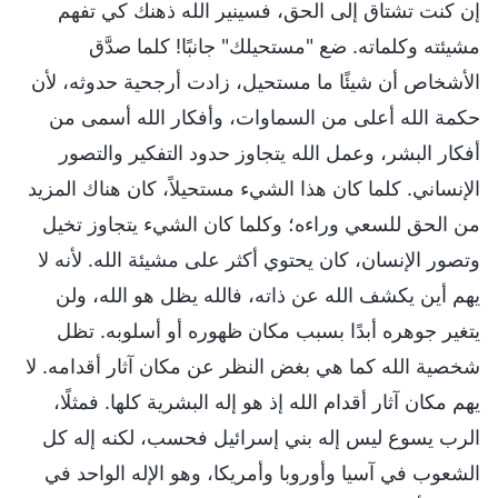
إن كنت تشتاق إلى الحق، فسينير الله ذهنك كي تفهم
مشيئته وكلماته. ضع "مستحيلك" جانبًا! كلما صدَّق
الأشخاص أن شيئًا ما مستحيل، زادت أرجحية حدوثه، لأن
حكمة الله أعلى من السماوات، وأفكار الله أسمى من
أفكار البشر، وعمل الله يتجاوز حدود التفكير والتصور
الإنساني. كلما كان هذا الشيء مستحيلاً، كان هناك المزيد
من الحق للسعي وراءه؛ وكلما كان الشيء يتجاوز تخيل
وتصور الإنسان، كان يحتوي أكثر على مشيئة الله. لأنه لا
يهم أين يكشف الله عن ذاته، فالله يظل هو الله، ولن
يتغير جوهره أبدًا بسبب مكان ظهوره أو أسلوبه. تظل
شخصية الله كما هي بغض النظر عن مكان آثار أقدامه. لا
يهم مكان آثار أقدام الله إذ هو إله البشرية كلها. فمثلًا،
الرب يسوع ليس إله بني إسرائيل فحسب، لكنه إله كل
الشعوب في آسيا وأوروبا وأمريكا، وهو الإله الواحد في