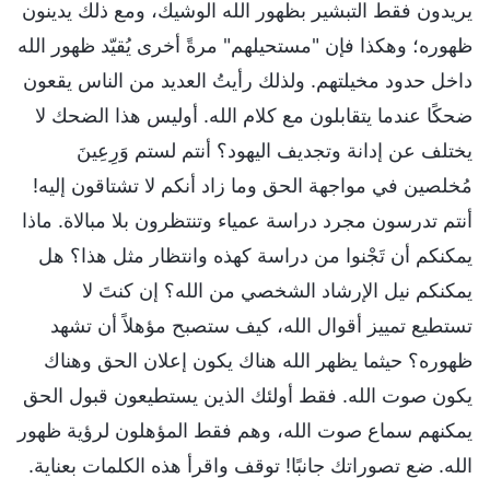
يريدون فقط التبشير بظهور الله الوشيك، ومع ذلك يدينون
ظهوره؛ وهكذا فإن "مستحيلهم" مرةً أخرى يُقيّد ظهور الله
داخل حدود مخيلتهم. ولذلك رأيتُ العديد من الناس يقعون
ضحكًا عندما يتقابلون مع كلام الله. أوليس هذا الضحك لا
يختلف عن إدانة وتجديف اليهود؟ أنتم لستم وَرِعِينَ
مُخلصين في مواجهة الحق وما زاد أنكم لا تشتاقون إليه!
أنتم تدرسون مجرد دراسة عمياء وتنتظرون بلا مبالاة. ماذا
يمكنكم أن تَجْنوا من دراسة كهذه وانتظار مثل هذا؟ هل
يمكنكم نيل الإرشاد الشخصي من الله؟ إن كنتَ لا
تستطيع تمييز أقوال الله، كيف ستصبح مؤهلاً أن تشهد
ظهوره؟ حيثما يظهر الله هناك يكون إعلان الحق وهناك
يكون صوت الله. فقط أولئك الذين يستطيعون قبول الحق
يمكنهم سماع صوت الله، وهم فقط المؤهلون لرؤية ظهور
الله. ضع تصوراتك جانبًا! توقف واقرأ هذه الكلمات بعناية.