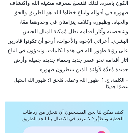
الكون بأسره. لذلك فلنسعَ لمعرفة مشيئة الله واكتشاف
ظهوره في أقواله واتباع خطاه! الله هو الطريق والحق
والحياة. وظهوره وكلامه يتزامنان في وجدوهما معًا،
وشخصيته وآثار أقدامه تظل مُمكِنةَ المنال للجنس
البشري. أعزائي الإخوة والأخوات، أرجو أن تكونوا قادرين
على رؤية ظهور الله في هذه الكلمات، وتبدؤون في اتباع
آثار أقدامه نحو عصر جديد وسماء جديدة جميلة وأرض
جديدة مُعدَّة لأولئك الذين ينتظرون ظهوره.
– الكلمة، ج. 1. ظهور الله وعمله. مُلحق 1: ظهور الله استهل
عصرًا جديدًا
كيف يمكن لنا نحن المسيحيون أن نتحرَّر من رباطات
الخطية ونتطهَّر؟ لا تتردد في الاتصال بنا لتجد الطريق.