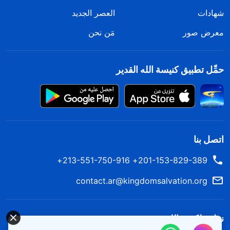
شهادات
العصر الجديد
معرض صور
مَن نحن
حمِّل تطبيق كنيسة الله القدير
اتصل بنا
201-153-829-389+ 213-551-750-916+
contact.ar@kingdomsalvation.org
نزل ملكوت الله.