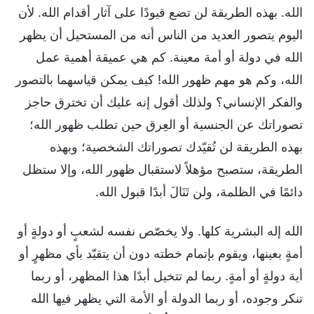
الله. بهذه الطريقة لن تضع قيودًا على آثار أقدام الله. لأن
اليوم يتصور العديد من الناس أنه من المستحيل أن يظهر
الله في دولة أو أمة معينة. كم هي عميقة أهمية عمل
الله، وكم هو مهم ظهور الله! كيف يمكن قياسهما بالتصور
والفكر الإنساني؟ ولذلك أقول إنه عليك أن تخترق حاجز
تصوراتك عن الجنسية أو العِرق حين تطلب ظهور الله؛
بهذه الطريقة لن تُقيّدك تصوراتك الشخصية؛ وبهذه
الطريقة، ستصبح مؤهلاً لاستقبال ظهور الله، وإلا ستظل
دائمًا في الظلمة، ولن تَنَالَ أبدًا قبول الله.
الله إله البشرية كلها. ولا يخصّص نفسه لشعبٍ أو دولةٍ أو
أمةٍ بعينها، ويقوم بإتمام خطته دون أن يتقيّد بأي مظهرٍ أو
أية دولةٍ أو أمةٍ. ربما لم تتخيل أبدًا هذا المظهر، أو ربما
تنكر وجوده، أو ربما الدولة أو الأمة التي يظهر فيها الله