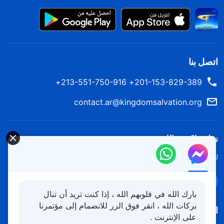
اتصل بنا
201-153-829-389+ 213-551-750-916+
contact.ar@kingdomsalvation.org
نزل ملكوت الله.
لقد نزلت المملكة بالفعل إلى الأرض! هل تريد دخوله؟
اعرف المزيد
تواصل معنا عبر Messenger
بارك الله في قلوبهم الله ، إذا كنت تريد أن تنال
بركات الله ، انقر فوق الزر للانضمام إلى مؤتمرنا
اتبعنا
على الإنترنت .