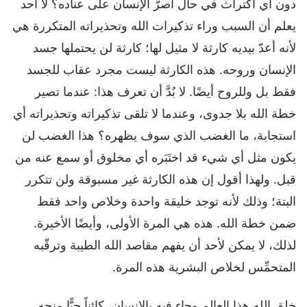
دون أي اكتراث في حال أصرَّ الإنسان على عناده؟ لا أحد
يعلم أن السبب وراء تذكيرات الله وتحذيراته المتكررة هي
لأنه أعدّ بيديه كارثة لا مثيل لها؛ كارثة لن يحتملها جسد
الإنسان وروحه. هذه الكارثة ليست مجرد عقاب للجسد
فقط بل وللروح أيضًا. لا بُدَّ أن تعرف هذا: عندما تصير
خطة الله بلا جدوى، وعندما لا تلقى تذكيراته وتحذيراته أي
استجابة، ما الغضب الذي سوف يظهره؟ هذا الغضب لن
يكون مثل أي شيء قد اختَبَره أي مخلوق أو سمع عنه من
قبل. ولهذا أقول إن هذه الكارثة غير مسبوقة ولن تتكرر
البتة؛ وذلك لأنه توجد خليقة واحدة وخلاص واحد فقط
ضمن خطة الله. هذه هي المرة الأولى، وأيضًا الأخيرة.
لذلك، لا يمكن لأحد أن يفهم مقاصد الله الطيبة وترقّبه
المتحمِّس لخلاص البشرية هذه المرة.
خلق الله هذا العالم وجاء فيه بالإنسان، كائناً حيًّا منحه