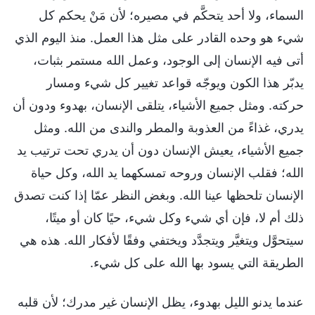
السماء، ولا أحد يتحكَّم في مصيره؛ لأن مَنْ يحكم كل
شيء هو وحده القادر على مثل هذا العمل. منذ اليوم الذي
أتى فيه الإنسان إلى الوجود، وعمل الله مستمر بثبات،
يدبّر هذا الكون ويوجّه قواعد تغيير كل شيء ومسار
حركته. ومثل جميع الأشياء، يتلقى الإنسان، بهدوء ودون أن
يدري، غذاءً من العذوبة والمطر والندى من الله. ومثل
جميع الأشياء، يعيش الإنسان دون أن يدري تحت ترتيب يد
الله؛ فقلب الإنسان وروحه تمسكهما يد الله، وكل حياة
الإنسان تلحظها عينا الله. وبغض النظر عمّا إذا كنت تصدق
ذلك أم لا، فإن أي شيء وكل شيء، حيًا كان أو ميتًا،
سيتحوَّل ويتغيَّر ويتجدَّد ويختفي وفقًا لأفكار الله. هذه هي
الطريقة التي يسود بها الله على كل شيء.
عندما يدنو الليل بهدوء، يظل الإنسان غير مدرك؛ لأن قلبه