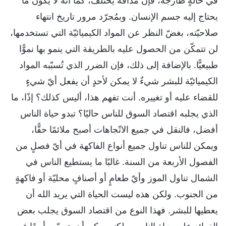
في حالةٍ طازجة، فإن مذاقه يختلف، كما أنه لا يكون ما
يحتاج إليه جسم الإنسان. وبمُجرّد مرور تاريخ انتهاء
صلاحيّته، بغضّ النظر عن المواد الكيميائيّة التي تستخدمها،
لن تتمكّن من الحصول عليه بالطريقة التي ينمو بها نموًّا
طبيعيًّا. بالإضافة إلى ذلك، فإن الضرر الذي تُسبّبه المواد
الكيميائيّة للبشر شيءٌ لا يمكن لأحدٍ أن يفعل أيّ شيءٍ
للقضاء عليه أو تغييره. أنت تفهم هذا، أليس كذلك؟ إذًا، ما
الذي يجلبه اقتصاد السوق للناس حاليًا؟ تبدو حياة الناس
أفضل، فالنقل في جميع الاتّجاهات أصبح ملائمًا حقًّا،
ويمكن للناس تناول جميع أنواع الفاكهة في أيّ فصلٍ من
الفصول الأربعة من السنة. غالبًا ما يستطيع الناس في
الشمال تناول الموز وأيّ طعامٍ أو أصنافٍ محليّة أو فاكهةٍ
من الجنوب. ولكن هذه ليست الحياة التي يريد الله أن
يعطيها للبشر. فهذا النوع من اقتصاد السوق يجلب بعض