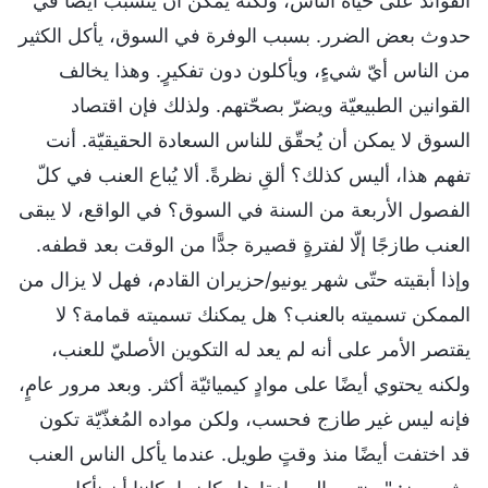
الفوائد على حياة الناس، ولكنه يمكن أن يتسبّب أيضًا في
حدوث بعض الضرر. بسبب الوفرة في السوق، يأكل الكثير
من الناس أيّ شيءٍ، ويأكلون دون تفكيرٍ. وهذا يخالف
القوانين الطبيعيّة ويضرّ بصحّتهم. ولذلك فإن اقتصاد
السوق لا يمكن أن يُحقّق للناس السعادة الحقيقيّة. أنت
تفهم هذا، أليس كذلك؟ ألقِ نظرةً. ألا يُباع العنب في كلّ
الفصول الأربعة من السنة في السوق؟ في الواقع، لا يبقى
العنب طازجًا إلّا لفترةٍ قصيرة جدًّا من الوقت بعد قطفه.
وإذا أبقيته حتّى شهر يونيو/حزيران القادم، فهل لا يزال من
الممكن تسميته بالعنب؟ هل يمكنك تسميته قمامة؟ لا
يقتصر الأمر على أنه لم يعد له التكوين الأصليّ للعنب،
ولكنه يحتوي أيضًا على موادٍ كيميائيّة أكثر. وبعد مرور عامٍ،
فإنه ليس غير طازج فحسب، ولكن مواده المُغذّيّة تكون
قد اختفت أيضًا منذ وقتٍ طويل. عندما يأكل الناس العنب