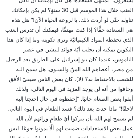
يشعرون: "بمنتهى السعادة! هل كان بإمكاننا أن نأكل
العنب خلال هذا الموسم قبل 30 سنةٍ؟ لم يكن بإمكانك
تناوله حتّى لو أردت ذلك. يا لروعة الحياة الآن!" هل هذه
هي السعادة حقًّا؟ إذا كنت مهتمًّا، فيمكنك أن تدرس العنب
الذي تحفظه المواد الكيميائيّة وترى تكوينه وما إذا كان هذا
التكوين يمكنه أن يجلب أيّة فوائد للبشر. في عصر
الناموس، عندما كان بنو إسرائيل على الطريق بعد الرحيل
من مصر، أعطاهم الله المنّ والسلوى. هل سمح الله
للشعب بالاحتفاظ به؟ (لا). كان بعض الناس ضيقيّ الأفق
وخافوا من أنه لن يوجد المزيد في اليوم التالي، ولذلك
أبقوا بعض الطعام جانبًا. "اِحفظوه في حال احتجنا إليه
لاحقًا!" ماذا حدث بعد ذلك؟ فسد الطعام في اليوم التالي.
لم يسمح لهم الله بأن يتركوا أيّ طعامٍ ورائهم لأن الله
عمل بعض الاستعدادات ضمنت لهم ألّا يموتوا جوعًا. ليس