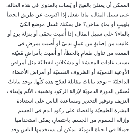
الممكن أن يمتلئ بالقيح أو يُصاب بالعدوى في هذه الحالة.
على سبيل المثال، ماذا تفعل إذا اكتويت عن طريق الخطأ
بلهيبٍ أو بماءٍ ساخن؟ هل يمكنك غسل موضع الكيّ
بالماء؟ على سبيل المثال، إذا أُصبت بحمّى أو بنزلة بردٍ أو
عانيت من إصابةٍ من عملٍ بدنيّ أو أُصبت بمرضٍ في
المعدة من تناول طعامٍ بالخطأ، أو أُصبت بأمراضٍ مُعيّنة
بسبب عادات المعيشة أو مشكلاتٍ انفعاليّة مثل أمراض
الأوعية الدمويّة أو الظروف النفسيّة أو أمراض الأعضاء
الداخليّة – توجد نباتاتٌ مقابلة لعلاج هذه كلّها. توجد نباتاتٌ
تُحسّن الدورة الدمويّة لإزالة الركود وتخفيف الألم وإيقاف
النزيف وتوفير التخدير ومساعدة الناس على استعادة
البشرة الطبيعيّة والقضاء على ركود الدم في الجسم
وإزالة السموم من الجسم. باختصارٍ، يمكن استخدامها
جميعًا في الحياة اليوميّة. يمكن أن يستخدمها الناس وقد