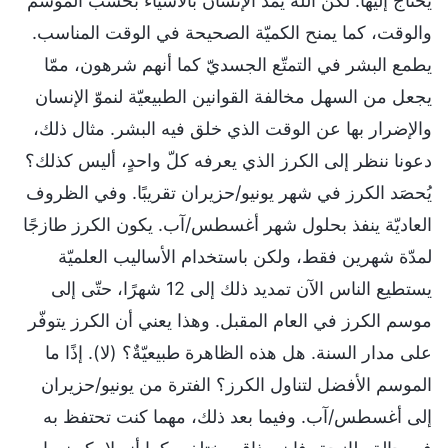
يحتاج إليها. لكن الله يمدّ الإنسان بالأشياء بحسب الموسم
والوقت، كما يمنح الكميّة الصحيحة في الوقت المناسب.
يطمع البشر في التمتّع الجسديّ كما أنهم شرهون، ممّا
يجعل من السهل مخالفة القوانين الطبيعيّة لنموّ الإنسان
والإضرار بها عن الوقت الذي خلق فيه البشر. مثال ذلك،
دعونا ننظر إلى الكرز الذي يعرفه كلّ واحدٍ، أليس كذلك؟
يُحصَد الكرز في شهر يونيو/حزيران تقريبًا. وفي الظروف
العاديّة ينفذ بحلول شهر أغسطس/آب. يكون الكرز طازجًا
لمدّة شهرين فقط، ولكن باستخدام الأساليب العلميّة
يستطيع الناس الآن تمديد ذلك إلى 12 شهرًا، حتّى إلى
موسم الكرز في العام المقبل. وهذا يعني أن الكرز يتوفّر
على مدار السنة. هل هذه الظاهرة طبيعيّةٌ؟ (لا). إذًا ما
الموسم الأفضل لتناول الكرز؟ الفترة من يونيو/حزيران
إلى أغسطس/آب. وفيما بعد ذلك، مهما كنت تحتفظ به