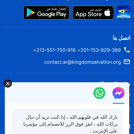
اتصل بنا
201-153-829-389+ 213-551-750-916+
contact.ar@kingdomsalvation.org
نزل ملكوت الله.
لقد نزلت المملكة بالفعل إلى الأرض! هل تريد دخوله؟
اعرف المزيد
تواصل معنا عبر Messenger
بارك الله في قلوبهم الله ، إذا كنت تريد أن تنال
بركات الله ، انقر فوق الزر للانضمام إلى مؤتمرنا
اتبعنا
على الإنترنت .