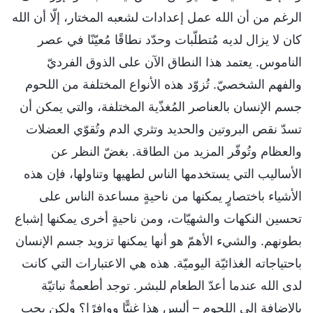
الرغم من أن الله عمل إعدادات لشعبه المختار، إلّا أن الله
كان لا يزال لديه مُتطلّبات وحدّد نطاقًا مُعيّنًا في عصر
الناموس. يعتمد هذا النطاق الآن على الذوق الفرديّ
والفهم الشخصيّ. تُزوّد هذه الأنواع المختلفة من اللحوم
جسم الإنسان بالعناصر المُغذّية المختلفة، والتي يمكن أن
تسدّ نقص البروتين والحديد وتثري الدم وتُقوّي العضلات
والعظام وتُوفّر المزيد من الطاقة. بغضّ النظر عن
الأساليب التي يستخدمها الناس لطهيها وتناولها، فإن هذه
الأشياء باختصارٍ يمكنها من ناحيةٍ مساعدة الناس على
تحسين النكهات والشهيّات، ومن ناحيةٍ أخرى يمكنها إشباع
بطونهم. والشيء الأهمّ هو أنها يمكنها تزويد جسم الإنسان
باحتياجاته الغذائيّة اليوميّة. هذه هي الاعتبارات التي كانت
لدى الله عندما أعدّ الطعام للبشر. توجد أطعمةٌ نباتيّة
بالإضافة إلى اللحوم – أليس هذا غنيًّا ووافرًا؟ ولكن يجب