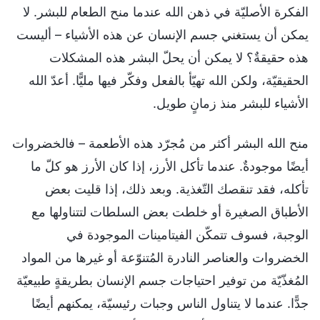
الفكرة الأصليّة في ذهن الله عندما منح الطعام للبشر. لا
يمكن أن يستغني جسم الإنسان عن هذه الأشياء – أليست
هذه حقيقةٌ؟ لا يمكن أن يحلّ البشر هذه المشكلات
الحقيقيّة، ولكن الله تهيّأ بالفعل وفكّر فيها مليًّا. أعدّ الله
الأشياء للبشر منذ زمانٍ طويل.
منح الله البشر أكثر من مُجرّد هذه الأطعمة – فالخضروات
أيضًا موجودةٌ. عندما تأكل الأرز، إذا كان الأرز هو كلّ ما
تأكله، فقد تنقصك التّغذية. وبعد ذلك، إذا قليت بعض
الأطباق الصغيرة أو خلطت بعض السلطات لتتناولها مع
الوجبة، فسوف تتمكّن الفيتامينات الموجودة في
الخضروات والعناصر النادرة المُتنوّعة أو غيرها من المواد
المُغذّيّة من توفير احتياجات جسم الإنسان بطريقةٍ طبيعيّة
جدًّا. عندما لا يتناول الناس وجبات رئيسيّة، يمكنهم أيضًا