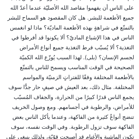
على الناس أن يفهموا مقاصد الله الأصليّة عندما أعدّ الله
جميع الأطعمة للبشر. هل كان المقصود هو السماح للبشر
بالتمتّع في شراهةٍ بهذه الأطعمة الماديّة؟ ماذا لو انغمس
الناس في هذا الإشباع الماديّ؟ ألا يكونوا قد أفرطوا في
التغذية؟ ألا يُسبّب فرط التغذية جميع أنواع الأمراض
لجسم الإنسان؟ (بلى). لهذا السبب يُوزّع الله الكميّة
الصحيحة في الوقت المناسب ويسمح للناس بالتمتّع
بالأطعمة المختلفة وفقًا للفتراتٍ الزمنيّة والمواسم
المختلفة. مثال ذلك، بعد العيش في صيفٍ حار جدًّا سوف
يجمع الناس قدرًا كبيرًا من الحرارة، والجفاف المُسبّب
للأمراض، والرطوبة في أجسامهم. ومع وصول الخريف
تنضج أنواعٌ كثيرة من الفاكهة، وعندما يأكل الناس بعض
الفاكهة سوف تزول الرطوبة. وفي الوقت نفسه، سوف
تكون الماشية والأغنام قد أصبحت قوّيّة، ولذلك ينبغي على