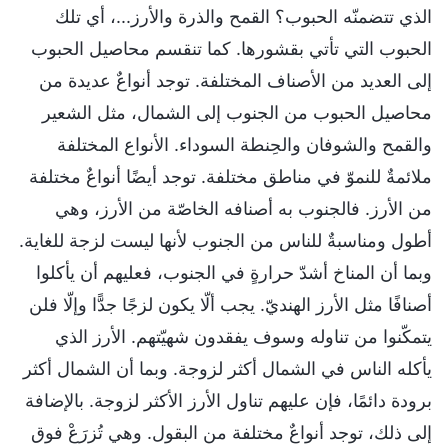
الذي تتضمنّه الحبوب؟ القمح والذرة والأرز...، أي تلك
الحبوب التي تأتي بقشورها. كما تنقسم محاصيل الحبوب
إلى العديد من الأصناف المختلفة. توجد أنواعٌ عديدة من
محاصيل الحبوب من الجنوب إلى الشمال، مثل الشعير
والقمح والشوفان والحِنطة السوداء. الأنواع المختلفة
ملائمةٌ للنموّ في مناطق مختلفة. توجد أيضًا أنواعٌ مختلفة
من الأرز. فالجنوب به أصنافه الخاصّة من الأرز، وهي
أطول ومناسبةٌ للناس من الجنوب لأنها ليست لزجة للغاية.
وبما أن المناخ أشدّ حرارةٍ في الجنوب، فعليهم أن يأكلوا
أصنافًا مثل الأرز الهنديّ. يجب ألّا يكون لزجًا جدًّا وإلّا فلن
يتمكّنوا من تناوله وسوف يفقدون شهيّتهم. الأرز الذي
يأكله الناس في الشمال أكثر لزوجة. وبما أن الشمال أكثر
برودة دائمًا، فإن عليهم تناول الأرز الأكثر لزوجة. بالإضافة
إلى ذلك، توجد أنواعٌ مختلفة من البقول. وهي تُزرَعْ فوق