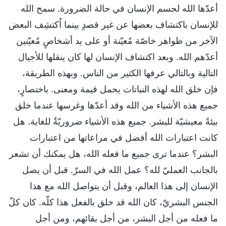
أعدّها الله لجسم الإنسان في حالة الضرورة. سمح الله
للإنسان باكتشاف بعضها عن غير قصدٍ بينما اُكتشِف البعض
الآخر من ظواهر خاصّة مُعيّنة أو على يد أشخاصٍ مُعيّنين
أعدّهم الله. وبعد اكتشاف الإنسان لها كان ينقلها للأجيال
التالية وبالتالي عرفها الكثير من الناس. وبهذه الطريقة،
فإن خلق الله لهذه النباتات يحمل قيمة ومعنى. باختصارٍ،
جميع هذه الأشياء من الله وقد أعدّها وغرسها عندما خلق
بيئةً معيشيّة للبشر. جميع هذه الأشياء ضروريّةٌ للغاية. هل
كانت اعتبارات الله أفضل في مراعاتها من اعتبارات
البشر؟ عندما ترى جميع ما فعله الله، هل يمكنك أن تشعر
بالجانب العمليّ لله؟ عمل الله في السرّ. قبل أن يصل
الإنسان إلى هذا العالم، وقبل أن يتواصل الله مع هذا
الجنس البشريّ، كان الله قد خلق بالفعل هذا كلّه. كان كلّ
ما فعله من أجل البشر، من أجل بقائهم، ومن أجل