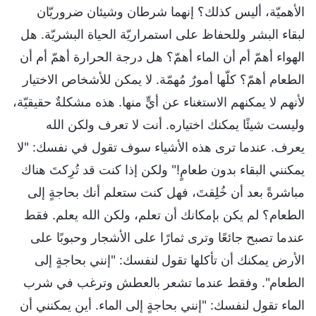
الأهميّة، أليس كذلك؟ إنهما شرطان وشيئان ضروريّان
لبقاء البشر وللحفاظ على استمراريّة الحياة البشريّة. هل
الهواء أهمّ أم أن الماء أهمّ؟ هل درجة الحرارة أهمّ أم أن
الطعام أهمّ؟ كلّها أمورٌ مُهمّة. لا يمكن للأشخاص الاختيار
لأنهم لا يمكنهم الاستغناء عن أيٍّ منها. هذه مشكلةٌ حقيقيّة،
وليست شيئًا يمكنك اختياره. أنت لا تعرف ولكن الله
يعرف. عندما ترى هذه الأشياء سوف تقول في نفسك: "لا
يمكنني البقاء بدون طعامٍ!" ولكن إذا كنت قد تُرِكتَ هناك
مباشرةً بعد أن خُلِقتَ، فهل كنت ستعلم أنك بحاجةٍ إلى
الطعام؟ لم يكن بإمكانك أن تعلم، ولكن الله يعلم. فقط
عندما تصبح جائعًا وترى ثمارًا على الأشجار وحبوبًا على
الأرض يمكنك أن تأكلها تقول لنفسك: "إنني بحاجةٍ إلى
الطعام". وفقط عندما تشعر بالعطش وترغب في شرب
الماء تقول لنفسك: "إنني بحاجةٍ إلى الماء. أين يمكنني أن