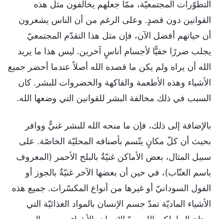
التطوّرات المجتمعيّة، ممّا جعلهم يخالفون مثل هذه
القوانين دون قصدٍ. وعلى الرغم من أن الناس يشعرون
أن حياتهم أفضل الآن، فإن مثل هذا التقدّم المجتمعيّ
يجلب ضررًا خفيًّا لأجسام أناسٍ آخرين. ليس هذا ما يريد
الله أن يراه ولم يكن ما قصده الله أصلاً عندما أحضر جميع
الأشياء وهذه الأطعمة والفاكهة والخضروات للبشر. كان
السبب في ذلك مخالفة البشر للقوانين التي وضعها الله.
بالإضافة إلى ذلك، فإن ما منحه الله للبشر غنيٌّ ووافر
بحيث أن كلّ مكانٍ يتّسم بأصنافه المحليّة الخاصّة. على
سبيل المثال، بعض الأماكن غنيّةٌ بالبلح الأحمر (المعروف
باسم العنّاب)، في حين أن بعضها الآخر غنيّةٌ بالجوز أو
الفول السودانيّ أو غيرها من أنواع المكسّرات. جميع هذه
الأشياء الماديّة تمدّ جسم الإنسان بالمواد الغذائيّة التي