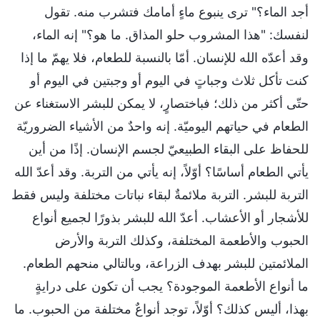
أجد الماء؟" ترى ينبوع ماءٍ أمامك فتشرب منه. تقول
لنفسك: "هذا المشروب حلو المذاق. ما هو؟" إنه الماء،
وقد أعدّه الله للإنسان. أمّا بالنسبة للطعام، فلا يهمّ ما إذا
كنت تأكل ثلاث وجباتٍ في اليوم أو وجبتين في اليوم أو
حتّى أكثر من ذلك؛ فباختصارٍ، لا يمكن للبشر الاستغناء عن
الطعام في حياتهم اليوميّة. إنه واحدٌ من الأشياء الضروريّة
للحفاظ على البقاء الطبيعيّ لجسم الإنسان. إذًا من أين
يأتي الطعام أساسًا؟ أوّلاً، إنه يأتي من التربة. وقد أعدّ الله
التربة للبشر. التربة ملائمةٌ لبقاء نباتات مختلفة وليس فقط
للأشجار أو الأعشاب. أعدّ الله للبشر بذورًا لجميع أنواع
الحبوب والأطعمة المختلفة، وكذلك التربة والأرض
الملائمتين للبشر بهدف الزراعة، وبالتالي منحهم الطعام.
ما أنواع الأطعمة الموجودة؟ يجب أن تكون على درايةٍ
بهذا، أليس كذلك؟ أوّلاً، توجد أنواعٌ مختلفة من الحبوب. ما