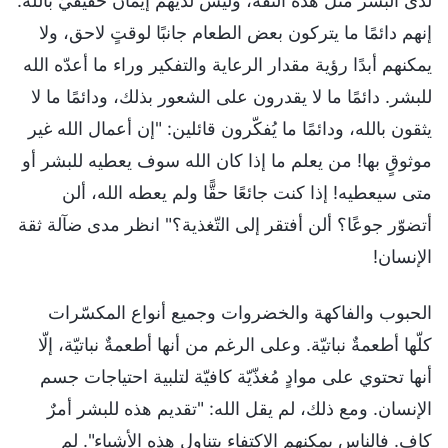
لدى البشر مثل هذه الثقة، وليس لديهم إيمانٌ حقيقيّ بالله.
إنهم دائمًا ما يتركون بعض الطعام جانبًا لوقتٍ لاحق، ولا
يمكنهم أبدًا رؤية مقدار الرعاية والتفكير وراء ما أعدّه الله
للبشر. دائمًا ما لا يقدرون على الشعور بذلك، ودائمًا ما لا
يثقون بالله، ودائمًا ما يُفكّرون قائلين: "إن أعمال الله غير
موثوقٍ بها! من يعلم ما إذا كان الله سوف يعطيه للبشر أو
متى سيعطيه! إذا كنت جائعًا حقًّا ولم يعطه الله، ألن
أتضوّر جوعًا؟ ألن أفتقر إلى التّغذية؟" انظر مدى ضآلة ثقة
الإنسان!
الحبوب والفاكهة والخضروات وجميع أنواع المكسّرات
كلّها أطعمةٌ نباتيّة. وعلى الرغم من أنها أطعمةٌ نباتيّة، إلّا
أنها تحتوي على موادٍ مُغذّيّة كافيّة لتلبية احتياجات جسم
الإنسان. ومع ذلك، لم يقل الله: "تقديم هذه للبشر أمرٌ
كافٍ. فالناس يمكنهم الاكتفاء بتناول هذه الأشياء". لم