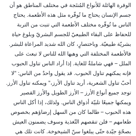
الوفرة الهائلة للأنواع المُنتَجة في مختلف المناطق هو أن
جسم الإنسان يحتاج ما تُوفّره مثل هذه الأطعمة. يحتاج
الناس ما تُوفّره مختلف الأطعمة التي تنبت من التربة
للحفاظ على البقاء الطبيعيّ للجسم البشريّ وبلوغ حياة
بشريّة طبيعيّة. وباختصارٍ، كان الله شديد المراعاة للبشر.
فالأطعمة المختلفة التي وهبها الله للناس لا تبعث على
الملل – فهي شاملةٌ للغاية. إذا أراد الناس تناول الحبوب
فإنه يمكنهم تناول الحبوب. قد يقول واحدٌ من الناس: "لا
أحبّ تناول الشعرية، أريد تناول الأرز،" ويمكنه تناول الأرز.
توجد جميع أنواع الأرز – الأرز الطويل والأرز القصير
ويمكنها جميعًا تلبيّة أذواق الناس. ولذلك، إذا أكل الناس
هذه الحبوب – طالما كان من السهل إرضاؤهم بخصوص
طعامهم – فلن تنقصهم التّغذية وسوف يضمنون العيش
بصحّةٍ جيّدة حتّى يبلغوا سنّ الشيخوخة. كانت تلك هي