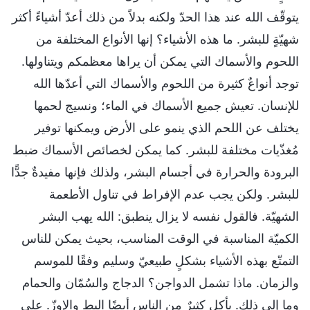
يتوقّف الله عند هذا الحدّ ولكنه بدلاً من ذلك أعدّ أشياءً أكثر
شهيّةٍ للبشر. ما هذه الأشياء؟ إنها الأنواع المختلفة من
اللحوم والأسماك التي يمكن أن يراها معظمكم ويتناولها.
توجد أنواعٌ كثيرة من اللحوم والأسماك التي أعدّها الله
للإنسان. تعيش جميع الأسماك في الماء؛ ونسيج لحمها
يختلف عن اللحم الذي ينمو على الأرض ويمكنها توفير
مُغذّيات مختلفة للبشر. كما يمكن لخصائص الأسماك ضبط
البرودة والحرارة في أجسام البشر، ولذلك فإنها مفيدةٌ جدًّا
للبشر. ولكن يجب عدم الإفراط في تناول الأطعمة
الشهيّة. فالقول نفسه لا يزال ينطبق: الله يهب البشر
الكميّة المناسبة في الوقت المناسب، بحيث يمكن للناس
التمتّع بهذه الأشياء بشكلٍ طبيعيّ وسليم وفقًا للموسم
والزمان. ماذا تشمل الدواجن؟ الدجاج والسُمّان والحمام
وما إلى ذلك. يأكل كثيرٌ من الناس أيضًا البط والإوزّ. على