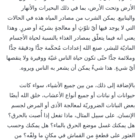
الأرض وتحت الأرض، بما في ذلك البحيرات والأنهار
والينابيع. يمكن الشرب من مصادر المياه هذه في الحالات
التي لا يوجد فيها أيّ تلوّثٍ أو معالجةٍ بشريّة أو ضررٍ. وهذا
يعني أنه فيما يتعلّق بمصادر الغذاء بالنسبة لحياة الأجسام
الماديّة للبشر، صنع الله إعدادات مُحكَمة جدًّا ودقيقة جدًّا
وملائمة جدًّا حتّى تكون حياة الناس غنيّة ووفيرة ولا ينقصها
أيّ شيءٍ. هذا شيءٌ يمكن أن يشعر به الناس ويروه.
بالإضافة إلى ذلك، من بين جميع الأشياء، سواء كانت
حيوانات أو نباتات أو جميع أنواع الأعشاب، خلق الله أيضًا
بعض النباتات الضروريّة لمعالجة الأذى أو المرض لجسم
الإنسان. على سبيل المثال، ماذا تفعل إذا أُصبت بالحرق؟
هل يمكنك غسل موضع الحرق بالماء؟ هل يمكنك وحسب
العثور على قطعةٍ من القماش في مكانٍ ما ولفّه؟ من