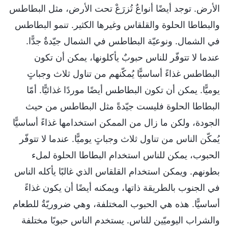
الأرض. توجد أيضًا أنواعٌ تُزرَعْ تحت الأرض، مثل البطاطس
والبطاطا الحلوة والقلقاس وغيرها الكثير. تنمو البطاطس
في الشمال. ونوعيّة البطاطس في الشمال جيّدةٌ جدًّا.
عندما لا تتوفّر للناس حبوبٌ يأكلونها، يمكن أن تكون
البطاطس غذاءً أساسيًّا يُمكّنهم من تناول ثلاث وجباتٍ
يوميًّا. يمكن أن تكون البطاطس أيضًا موردًا غذائيًّا. أمّا
البطاطا الحلوة فليست جيّدةً مثل البطاطس من حيث
الجودة، ولكن ما زال من الممكن استخدامها غذاءً أساسيًّا
يُمكّن الناس من تناول ثلاث وجباتٍ يوميًّا. عندما لا تتوفّر
الحبوب، يمكن للناس استخدام البطاطا الحلوة لملء
بطونهم. ويمكن استخدام القلقاس الذي غالبًا يأكله الناس
في الجنوب بالطريقة ذاتها، ويمكنه أيضًا أن يكون غذاءً
أساسيًّا. هذه هي الحبوب المختلفة، وهي ضروريّةٌ للطعام
والشراب اليوميّين للناس. يستخدم الناس حبوبًا مختلفة