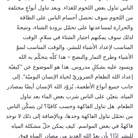
الناس تناول بعض اللحوم للغذاء. وبعد تناول أنواعٍ مختلفة
من اللحوم سوف تحصل أجسام الناس على الطاقة
والحرارة لمساعدتها على تحمّل برودة الشتاء، ونتيجةً
لذلك سوف يمكنهم اجتياز الشتاء في سلامٍ. الوقت
المناسب لإعداد الأشياء للبشر، والوقت المناسب لنموّ
الأشياء وطرح الثمار والنضج – هذا كلّه يتحكّم به الله
ويسود عليه بشكلٍ مدروس. هذا هو الموضوع عن "كيفيّة
إعداد الله الطعام الضروريّ لحياة الإنسان اليوميّة". إلى
جانب جميع أنواع الأطعمة، يُزوّد الله الإنسان أيضًا بمصادر
المياه. يتعيّن على الناس شرب بعض الماء بعد تناول
الطعام. هل تناول الفاكهة وحسب كافيًا؟ لن يتمكّن الناس
من تحمّل تناول الفاكهة وحدها، وبالإضافة إلى ذلك لا توجد
فاكهةٌ في بعض المواسم. كيف يمكن حلّ مشكلة المياه
للبشر إذًا؟ بأن يعدّ الله العديد من مصادر المياه فوق