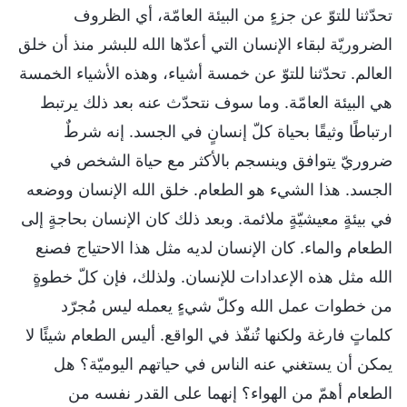
تحدّثنا للتوّ عن جزءٍ من البيئة العامّة، أي الظروف
الضروريّة لبقاء الإنسان التي أعدّها الله للبشر منذ أن خلق
العالم. تحدّثنا للتوّ عن خمسة أشياء، وهذه الأشياء الخمسة
هي البيئة العامّة. وما سوف نتحدّث عنه بعد ذلك يرتبط
ارتباطًا وثيقًا بحياة كلّ إنسانٍ في الجسد. إنه شرطٌ
ضروريّ يتوافق وينسجم بالأكثر مع حياة الشخص في
الجسد. هذا الشيء هو الطعام. خلق الله الإنسان ووضعه
في بيئةٍ معيشيّةٍ ملائمة. وبعد ذلك كان الإنسان بحاجةٍ إلى
الطعام والماء. كان الإنسان لديه مثل هذا الاحتياج فصنع
الله مثل هذه الإعدادات للإنسان. ولذلك، فإن كلّ خطوةٍ
من خطوات عمل الله وكلّ شيءٍ يعمله ليس مُجرّد
كلماتٍ فارغة ولكنها تُنفّذ في الواقع. أليس الطعام شيئًا لا
يمكن أن يستغني عنه الناس في حياتهم اليوميّة؟ هل
الطعام أهمّ من الهواء؟ إنهما على القدر نفسه من