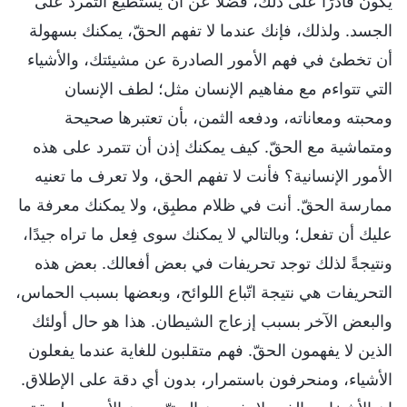
يكون قادرًا على ذلك، فضلًا عن أن يستطيع التمرد على
الجسد. ولذلك، فإنك عندما لا تفهم الحقّ، يمكنك بسهولة
أن تخطئ في فهم الأمور الصادرة عن مشيئتك، والأشياء
التي تتواءم مع مفاهيم الإنسان مثل؛ لطف الإنسان
ومحبته ومعاناته، ودفعه الثمن، بأن تعتبرها صحيحة
ومتماشية مع الحقّ. كيف يمكنك إذن أن تتمرد على هذه
الأمور الإنسانية؟ فأنت لا تفهم الحق، ولا تعرف ما تعنيه
ممارسة الحقّ. أنت في ظلام مطبِق، ولا يمكنك معرفة ما
عليك أن تفعل؛ وبالتالي لا يمكنك سوى فِعل ما تراه جيدًا،
ونتيجةً لذلك توجد تحريفات في بعض أفعالك. بعض هذه
التحريفات هي نتيجة اتّباع اللوائح، وبعضها بسبب الحماس،
والبعض الآخر بسبب إزعاج الشيطان. هذا هو حال أولئك
الذين لا يفهمون الحقّ. فهم متقلبون للغاية عندما يفعلون
الأشياء، ومنحرفون باستمرار، بدون أي دقة على الإطلاق.