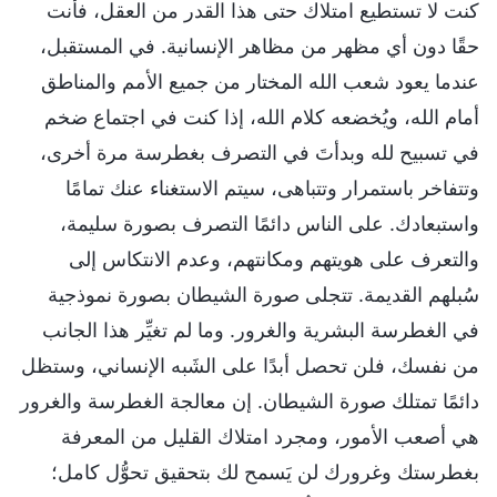
كنت لا تستطيع امتلاك حتى هذا القدر من العقل، فأنت
حقًا دون أي مظهر من مظاهر الإنسانية. في المستقبل،
عندما يعود شعب الله المختار من جميع الأمم والمناطق
أمام الله، ويُخضعه كلام الله، إذا كنت في اجتماع ضخم
في تسبيح لله وبدأتَ في التصرف بغطرسة مرة أخرى،
وتتفاخر باستمرار وتتباهى، سيتم الاستغناء عنك تمامًا
واستبعادك. على الناس دائمًا التصرف بصورة سليمة،
والتعرف على هويتهم ومكانتهم، وعدم الانتكاس إلى
سُبلهم القديمة. تتجلى صورة الشيطان بصورة نموذجية
في الغطرسة البشرية والغرور. وما لم تغيِّر هذا الجانب
من نفسك، فلن تحصل أبدًا على الشَبه الإنساني، وستظل
دائمًا تمتلك صورة الشيطان. إن معالجة الغطرسة والغرور
هي أصعب الأمور، ومجرد امتلاك القليل من المعرفة
بغطرستك وغرورك لن يَسمح لك بتحقيق تحوُّل كامل؛