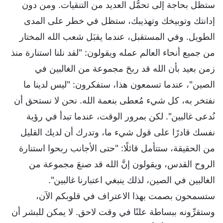
ستظل بحاجة إلى تحمُّل العديد من التنقيات. ومن دون
إدانتك وتوبيخك وتهذيبك، ستظل في خطر على المدى
الطويل. وفي المستقبل، عندما يقبَل شعب الله المختار
من جميع أنحاء العالم عمله ويقولون: "لقد نلنا استنارة منذ
زمن بعيد بأن الله قد ربحَ مجموعة من الغالبين في
الصين"، عندما تسمعون هذا، ستفكرون: "ليس لدينا ما
نفتخر به، كل شيء مُعطى بنعمة الله. نحن لا نستحق أن
نُدعى غالبين". لكن بمرور الوقت، عندما تبدأ في رؤية
نفسك قادرًا على قول شيء ما، وتدرك أن لديك القليل
من الحقيقة، ستتأمل قائلًا: "حتى الأجانب ربحوا استنارة
الروح القدس، ويقولون إنَّ الله قد صنعَ مجموعة من
الغالبين في الصين، لذلك ينبغي اعتبارنا غالبين".
ستسمحون بصمت بهذا الاعتراف في قلوبكم الآن،
وستقرِّونه ببساطة علنًا في وقت لاحق. لا يمكن للبشر أن