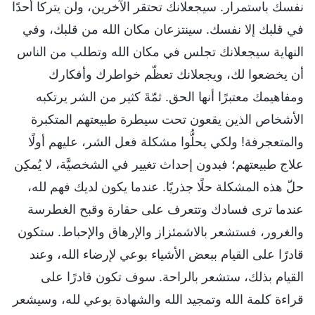
نفسك باستمرار. سيجعلانك تحتقر الآخرين، ولن يتركا أحدًا
في قلبك إلا نفسك. سينتزعان مكان الله من قلبك، وفي
النهاية سيجعلانك تجلس في مكان الله وتطلب من الناس
أن يخضعوا لك، ويجعلانك تعظّم خواطرك وأفكارك
ومفاهيمك معتبرًا أنها الحق. ثمّةَ كثير من الشر يرتكبه
الأشخاص الذين يقعون تحت سيطرة طبيعتهم المتكبرة
والمتعجرفة! ولكي يحلُّوا مشكلة فعل الشر، عليهم أولًا
علاج طبيعتهم؛ فبدون إحداث تغيير في الشخصيَّة، لا يُمكِن
حلّ هذه المشكلة حلًا جذريًا. عندما يكون لديك فهم لله،
عندما ترى فسادك وتتعرف على حقارة وقبح الغطرسة
والغرور، فستشعر بالاشمئزاز والإرهاق والإحباط. ستكون
قادرًا على القيام ببعض الأشياء بوعي لإرضاء الله، وعند
القيام بذلك، ستشعر بالراحة. سوف تكون قادرًا على
قراءة كلمة الله وتمجيد الله والشهادة بوعي لله، وسيشعر