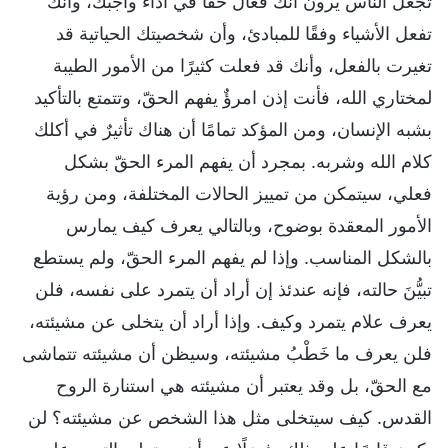
تجعل الناس يرون أنك فعّال حقًّا في أداء واجبك، وأنك
تفعل الأشياء وفقًا للمبادئ، وأن شخصيتك الحياتية قد
تغيرت بالفعل، وأنك قد فعلت كثيرًا من الأمور الطيبة
لمختاري الله، فأنت إذن امرؤٌ يفهم الحقّ، وتتمتع بالتأكيد
بشبه الإنسان، ومن المؤكد تمامًا أن هناك تأثيرٌ في أكلك
كلام الله وشربه. بمجرد أن يفهم المرء الحقّ بشكل
فعلي، سيتمكن من تمييز الحالات المختلفة، ومن رؤية
الأمور المعقدة بوضوح، وبالتالي يعرف كيف يمارس
بالشكل المناسب. وإذا لم يفهم المرء الحقّ، ولم يستطع
تبيُّنَ حالته، فإنه عندئذ إن أراد أن يتمرد على نفسه، فلن
يعرف علام يتمرد وكيف. وإذا أراد أن يتخلى عن مشيئته،
فلن يعرف ما خَطْبُ مشيئته، وسيظن أن مشيئته تتماشى
مع الحقّ، بل وقد يعتبر أن مشيئته هي استنارة الروح
القدس. كيف سيتخلى مثل هذا الشخص عن مشيئته؟ لن