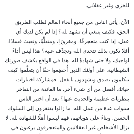
للخزي وغير عقلاني.
الآن، يأتي الناس من جميع أنحاء العالم لطلب الطريق
الحق، فكيف ينبغي أن تشهد لله؟ إذا لم يكن لديك أي
عقل، إذا كنت متعجرفًا، ومغرورًا، ومتقلِّبًا، وتعيث فسادًا،
أفلا تكون بذلك تتحدى الله وتجدِّف عليه؟ هذا ليس أداءً
لواجبك، ولا حتى شهادةً لله. هذا في الواقع يكشف صورتك
الشيطانية. على أولئك الذين أُخضِعوا حقًا أن يتعلَّموا كيف
يتكلمون بصدق ويشهدون بالفعل. فمشاركة اختبارات
حياتك أفضل من أي شيء آخر. ما الفائدة من التفاخر
بنظريات عظيمة والحديث عنها؟ بعد أن اختبر الناس
سنوات عدة من عمل الله، ما زالوا يفتقرون إلى السلوك
الحسن. وبناءً على هوياتهم، فهم ليسوا أهلًا للشهادة لله. لا
يزال الأشخاص غير العقلانيين والمتعجرفون يرغبون في