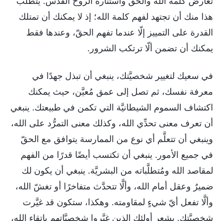
تعارض كلمة الله والحقّ واستنارة الروح القدس. يتطلب
هذا منك أن تجتهد لفهم كلمة الله؛ إذ لا يمكنك أن تمتلك
القدرة على التمييز إلّا عندما تفهم الحقّ، وعندها فقط
يمكنك أن تضمن ألّا ترتكب الشرور.
في سعيك لتغيير شخصيَّتك، ينبغي أن تبذل جهدًا في
معرفة نفسك، ثم تصل إلى عمق مُعيَّن، حيث يمكنك
اكتشاف السموم الشيطانيَّة التي تكمن في طبيعتك. ينبغي
أن تعرف معنى تحدِّي الله، وكذلك معنى التمرُّد على الله،
وينبغي أن تتعلَّم أي نوع من الممارسة يتوافق مع الحقّ
في جميع الأمور. ينبغي أن تكتسب أيضًا قدرًا من الفهم
لمقاصد الله ومُتطلَّباته من البشريَّة. ينبغي أن يكون لك
ضميرٌ وعقل أمام الله، وألَّا تتحدَّث متفاخرًا أو تغشّ الله،
وألَّا تفعل أيّ شيءٍ لمقاومته. وهكذا، ستكون قد غيَّرت
شخصيَّتك. يشعر أولئك الذين غيَّروا شخصيَّاتهم باتقاء الله،