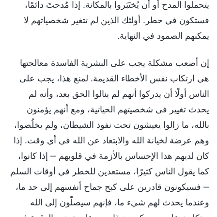
يتحملوا المدح أو أن يُختَبَروا بالمكانة. إذا مُدحتَ دائمًا،
فستكون في خطر. أولئك الذين لم تتغير شخصياتهم لا
يمكنهم الصمود في النهاية.
إن أصعب مشكلة يجب على البشرية الفاسدة معالجتها
هي ارتكاب نفس الأخطاء القديمة. لمنع هذا، يجب على
الناس أولًا أن يدركوا أنهم لم ينالوا الحق بعد، وأنه لم
يحدث تغيير في شخصيتهم الحياتية، ومع أنهم يؤمنون
بالله، ما زالوا يعيشون تحت نفوذ الشيطان، ولم يخلُصوا،
وهم عرضة لخيانة الله والابتعاد عن الله في أي وقت. إذا
كان لديهم هذا الإحساس بالأزمة في قلوبهم ‒ إذا كانوا،
كما يقول الناس كثيرًا، مستعدين للخطر في أوقات السلم
‒ فسيكونون قادرين على كبح جماح أنفسهم إلى حد ما،
وعندما يحدث لهم شيء ما، فإنهم سيصلّون إلى الله