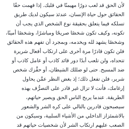
لأن الحق قد لعب دورًا مهيمنًا في قلبك. إذا فهمت حقًا
الحقائق حول حياة الإنسان، عندئذ سيكون لديك طريق
تسلكه فيما يتعلق بحقيقة نوع الشخص الذي يجب أن
تكونه، وكيف تكون شخصًا صريحًا ومباشرًا، وشخصًا أمينًا،
وشخصًا يشهد لله ويخدمه، وبمجرد أن تفهم هذه الحقائق
فلن تكون قادرًا مرة أخرى على ارتكاب أفعال شريرة
تتحداه، ولن تلعب أبدًا دور قائد كاذب أو عامل كاذب أو
ضد المسيح. حتى لو ضللك الشيطان، أو حفَّزك شخص
شرير، فلن تفعل ذلك؛ إذ بغض النظر عمَّن يحاول
إرغامك، فأنت لا تزال غير قادر على التصرُّف بهذه
الطريقة. عندما يربح الناس الحق ويصير حياتهم،
سيصبحون قادرين بالتالي على كره الشر والشعور
بالاشمئزاز الداخلي من الأشياء السلبية، وسيكون من
الصعب عليهم ارتكاب الشر لأن شخصيات حياتهم قد