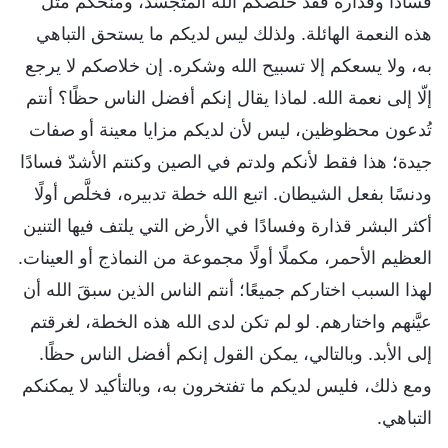
فسادًا وقذارة فقد خلَّصكم الله المتجسِّد، ومنحكم مثل
هذه النعمة الهائلة. ولذلك ليس لديكم ما يستحق التباهي
به، ولا يسعكم إلا تسبيح الله وشكره. إن خلاصكم لا يرجع
إلّا إلى نعمة الله. لماذا يقال إنكم أفضل الناس حظًا؟ أنتم
تُدعون محظوظين، ليس لأن لديكم مزايا معينة أو صفات
جيدة؛ هذا فقط لأنكم ولدتم في الصين وكنتم الأشدّ فسادًا
ودنسًا بفعل الشيطان. اتبع الله خطة تدبيره، فخلَّص أولًا
أكثر البشر قذارة وفسادًا في الأرض التي يلتف فيها التنين
العظيم الأحمر، مكملًا أولًا مجموعة من النماذج أو العينات.
لهذا السبب اختاركم جميعًا؛ أنتم الناس الذين سبقَ الله أن
عيَّنهم واختارهم. لو لم تكن لدى الله هذه الخطة، لغرقتم
إلى الأبد. وبالتالي، يمكن القول إنكم أفضل الناس حظًا.
ومع ذلك، فليس لديكم ما تفتخرون به، وبالتأكيد لا يمكنكم
التباهي.