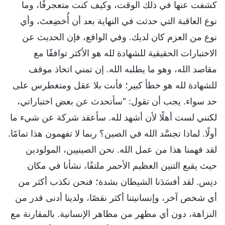
كشفت عنها في ذلك الوقت، وكيف كنت متعجرفًا، وما
نوع العاقبة التي حدثت في النهاية بعد أن أُخضِعتَ، وأي
نوع من العزم كان لديك. وفي الواقع، فإن الحديث عن
الاختبارات الحقيقية للشهادة لله هو الأكثر توافقًا مع
مقاصد الله، وهو ما يطلبه الله. إن تمني اتخاذ موقف
للشهادة لله هو خطأ كبير؛ فأنت بلا عقل ومتغطرس على
حد سواء. يجب أن تقول: "سأتحدث عن بعض اختباراتي،
لكنني لست أهلًا لأن أشهد لله. سأعقد شركة عن شيء ما
أولًا. لماذا تجسَّد الله في الصين؟ ربما لا تفهمون هذا تمامًا.
لقد فهمنا هذا من عمل الله. نحن الصينيين، المولودين
حيث يقبع التنين العظيم الأحمر ملتفًا، نشأنا في مكان
دنِس. لقد أفسَدَنا الشيطان بشدة؛ فنحن نكذب أكثر من
أي شخص آخر، وإنسانيتنا أكثر نقصًا، ولدينا أدنى قدر من
النزاهة، دون أي مظهر من مظاهر الإنسانية. بالمقارنة مع