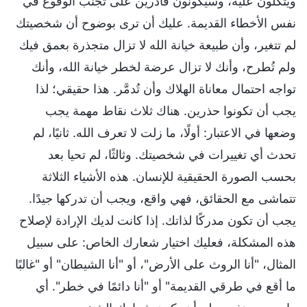
ويتكلون عليه، وسيكونون قادرين على تجنب الوقوع في
نفس الأخطاء القديمة. عليك أن ترى بوضوح أن شخصيتك
لم تتغير، وأن طبيعة خيانة الله لا تزال متجذرة بعمق فيك
ولم تُطرح، وأنك لا تزال عرضة لخطر خيانة الله، وأنك
تواجه احتمال معاناة الهلاك وأن تُدمَّر. هذا حقيقي؛ لذا
يجب أن تكونوا حذرين. هناك ثلاث نقاط مهمة يجب
وضعها في الاعتبار: أولًا، ما زلت لا تعرف الله. ثانيًا، لم
تحدث أي تغييرات في شخصيتك. وثالثًا، لم تحيا بعد
بحسب الصورة الحقيقية للإنسان. هذه الأشياء الثلاثة
تتماشى مع الحقائق، فهي واقع، ويجب أن تدركها جيدًا.
يجب أن تكون مدركًا لذاتك. إذا كانت لديك الإرادة لإصلاح
هذه المشكلة، فعليك اختيار شعارك الخاص: على سبيل
المثال، "أنا الروث على الأرض"، أو "أنا الشيطان" أو "غالبًا
ما أقع في طرقي القديمة" أو "أنا دائمًا في خطر". أي