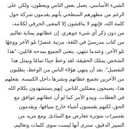
الشيء الأساسي. يعمل بعض الناس ويعظون، ولكن على
الرغم من مظهرهم السطحي بأنهم يقدمون شركة حول
كلمة الله، فإنهم لا يناقشون إلا المعنى الحرفي لكلامه،
من دون ذِكر أي شيء جوهري. إن عظاتهم بمثابة تعاليم
من كتاب مدرسيّ في اللغة، مرتبة عنصرًا تلو الآخر ووجهًا
تلو الآخر، وعندما تنتهي، يتغنى الجميع بمدحه قائلين: "هذا
الشخص يمتلك الحقيقة. لقد وعظَ جيدًا تمامًا وبمثل هذا
التفصيل". بعد أن ينتهي هؤلاء الناس من الوعظ، يطلبون
من الآخرين تجميع عظاتهم ونشرها داخل الكنيسة. بفعلهم
هذا، يصبحون مضللين للناس. إنهم يستشهدون بكلام الله
في العظات، ويبدو الأمر كما لو أن عظاتهم تتوافق مع
الحق، لكنهم يقتبسون أشياء خارج سياقها، ويقدمون
تفسيرات متوترة تتعارض مع المبادئ. ومع مزيد من
التمييز الدقيق، سترى أنها ليست سوى كلمات وتعاليم،