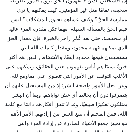
إن الأشخاص الذين لا يفهمون الحقّ يرون الأمور بطريقة
سخيفة، تمامًا مثل غير المؤمنين. كيف يمكنهم يا ترى
ممارسة الحقّ؟ وكيف عساهم يحلون المشكلات؟ ليس
فهم الحقّ بالمسألة السهلة. مهما تكن مقدرة المرء عالية
أو منخفضة، حتى بعد عُمْرٍ زاخر بالخبرة، فإن مقدار الحق
الذي يمكنهم فهمه محدود، ومقدار كلمات الله التي
يستطيعون فهمها محدود أيضًا. والأشخاص الذين هم أكثر
خبرةً نسبيًا هم أناس يفهمون بعض الحقائق، ويمكنهم على
الأغلب التوقف عن الأمور التي تنطوي على مقاومةٍ لله،
وعن فعل الأمور واضحة الشر؛ إذ من المستحيل عليهم أن
يتصرفوا دون أن يخالط أي غش نواياهم. وبما أن البشر
يمتلكون تفكيرًا طبيعيًا، وقد لا تتفق أفكارهم دائمًا مع كلمة
الله، فمن المحتم أن ينبع الغش من إرادتهم. الأمر الأهم
هو تمييز جميع الأشياء الصادرة عن إرادة المرء والتي