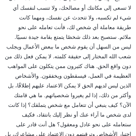
لا تسعى إلى مكانتك أو مصالحك، ولا تنسب لنفسك أي
شيء لم تكسبه، ولا تتحدث عن نفسك، ومهما كانت
طريقة معاملة أي شخص لك، فأنت تعامله على نحو
ملائم. ستصبح بعد ذلك شخصًا يتمتع بقامة جيدة نسبيًا.
ليس من السهل أن يقوم شخص ما ببعض الأعمال ويجلب
شعب الله المختار إلى حقيقة كلمته. لا يمكن فعل ذلك من
دون واقع الحق. هناك كثيرون ممن يتكلون على المواهب
العظيمة في العمل، فيسقطون ويخفقون. والأشخاص
الذين ليس لديهم الحق لا يمكن الاعتماد عليهم إطلاقًا، بل
وأكثر من ذلك، إذا لم يغيروا شخصياتهم. ما هي قامتك
الآن؟ كيف ينبغي أن تتعامل مع شخص يتملقك؟ إذا كانت
لدى شخص ما آراء عنك أو نظر إليك بانتقاد، فكيف
ستعامله على نحو عادل ومعقول؟ هل أنت قادر على
اختيار الأشخاص وترقيتهم دون الاعتماد على مشاعرك، بل