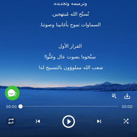
وترميمه وتجديده.
نُسبِّح الله مُبتهجين.
السماوات تموج بأغانينا وصوتنا.
القرار الأول
سبِّحوه! بصوت عال وغنُّوا!
شعب الله مملوؤون بالتسبيح له! ‎‎
المقطع الثاني
لقد بدأت الدّينونة في بيت الله
00:00
00:00
كاشفةً عن بِرِّه.
شعب الله ينحنون أمامه
ويُطهَّرون بدينونته.