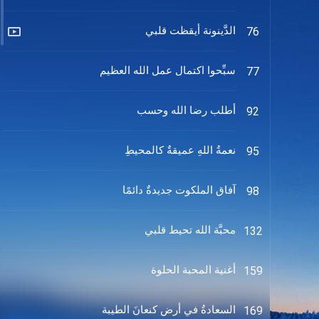
الدَّينونة أيقظت قلبي
76
سبِّحوا اكتمال عمل الله العظيم
77
أطلب رضا الله وحسب
92
نعمةُ اللهِ عميقةٌ كالمحيطِ
95
آفاق الملكوت جديدةٌ دائمًا
98
محبَّة الله تحيط قلبي
132
أغنية المحبة الحلوة
159
السعادةُ في أرضِ كنعانَ الطيبة
169