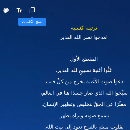
نسخ الكلمات
ترتيلة كنسية
امدحوا نصر الله القدير
المقطع الأول
غنُّوا أغنية تسبيحٍ لله القدير.
دعوا صوت الأغنية يخرج مِن كلِّ قلب.
سبِّحوا الله الذي صار جسدًا هنا في العالم،
معبِّرًا عن الحقِّ لتخليص وتطهير الإنسان.
نسمع صوته ونراه يظهر.
بقلوبٍ مليئةٍ بالفرح نعود إلى بيت الله.