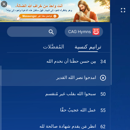
أنا أسيرُ على الدَّربِ نحوَ المَلَكُوتِ
2
CAG Hymns
اجتماع في صهيون
33
ترانيم كنسية
المُفضَّلات
مِن حسن حظِّنا أن نخدم الله
34
امدحوا نصر الله القدير
سبحوا الله بقلب غير مُنقسم
50
عمل الله عجيبٌ حقًّا
55
انظر مَن يقدم شهادة صالحة لله
62