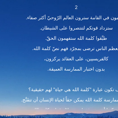
2
مون في القامة سترون العالم الرّوحيّ أكثر صفاء.
ستزداد قوتكم لتنتصروا على الشيطان.
طبِّقوا كلمة الله ستفهمون الحقّ.
ظم الناس ترضى بمجرّد فهم نصّ كلمة الله.
كالفريسيين، على العقائد يركزون،
بدون اختبار الممارسة العميقة.
 تكون عبارة "كلمة الله هي حياة" لهم حقيقية؟
ارسة كلمة الله يمكن حقاً لحياة الإنسان أن تتفَتَّح.
 يمكنها أن تنمو فقط من خلال قراءة كلمة الله.