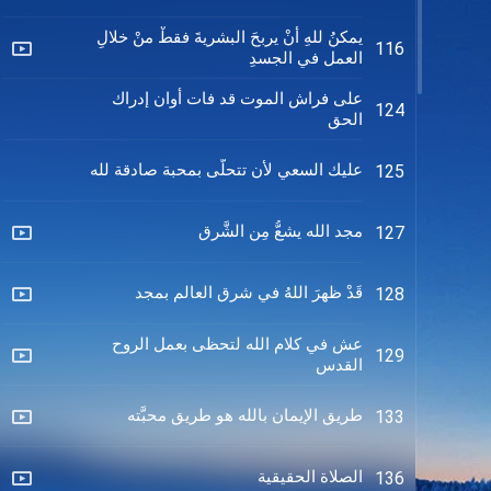
يمكنُ للهِ أنْ يربحَ البشريةَ فقطْ منْ خلالِ
116
العمل في الجسدِ
على فراش الموت قد فات أوان إدراك
124
الحق
عليك السعي لأن تتحلّى بمحبة صادقة لله
125
مجد الله يشعُّ مِن الشَّرق
127
قَدْ ظهرَ اللهُ في شرقِ العالمِ بمجد
128
عش في كلام الله لتحظى بعمل الروح
129
القدس
طريق الإيمان بالله هو طريق محبَّته
133
الصلاة الحقيقية
136