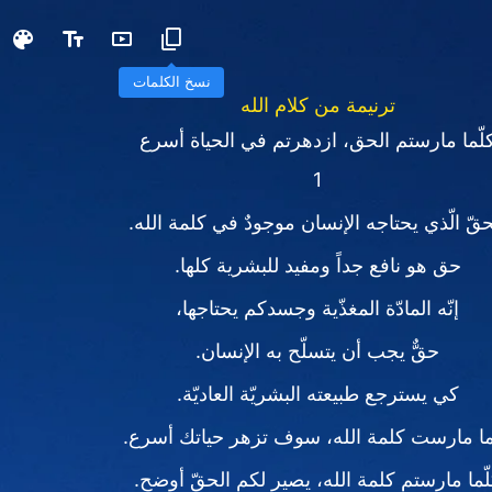
نسخ الكلمات
ترنيمة من كلام الله
لّما مارستم الحق، ازدهرتم في الحياة أسرع
1
حقّ الّذي يحتاجه الإنسان موجودٌ في كلمة الله.
حق هو نافع جداً ومفيد للبشرية كلها.
إنّه المادّة المغذّية وجسدكم يحتاجها،
حقٌّ يجب أن يتسلّح به الإنسان.
كي يسترجع طبيعته البشريّة العاديّة.
ا مارست كلمة الله، سوف تزهر حياتك أسرع.
ّما مارستم كلمة الله، يصير لكم الحقّ أوضح.