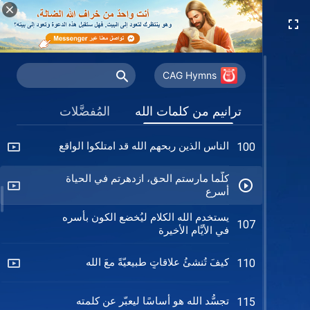
أحماء الله فقط جديرون بخدمته
96
تمثَّل بالربِّ يسوع
97
CAG Hymns
مبدأ عمل الروح القدس
99
ترانيم من كلمات الله
المُفضَّلات
الناس الذين ربحهم الله قد امتلكوا الواقع
100
كلّما مارستم الحق، ازدهرتم في الحياة
أسرع
يستخدم الله الكلام ليُخضع الكون بأسره
107
في الأيَّام الأخيرة
كيفَ تُنشئُ علاقاتٍ طبيعيّةً معَ الله
110
تجسُّد الله هو أساسًا ليعبّر عن كلمته
115