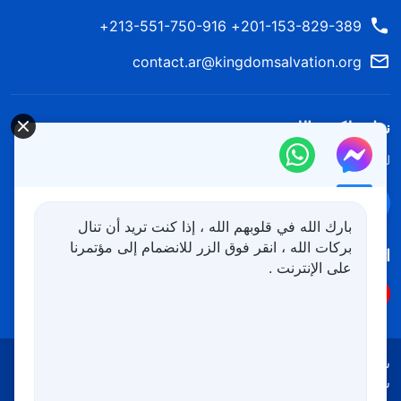
201-153-829-389+ 213-551-750-916+
contact.ar@kingdomsalvation.org
نزل ملكوت الله.
لقد نزلت المملكة بالفعل إلى الأرض! هل تريد دخوله؟
اعرف المزيد
تواصل معنا عبر Messenger
بارك الله في قلوبهم الله ، إذا كنت تريد أن تنال
بركات الله ، انقر فوق الزر للانضمام إلى مؤتمرنا
اتبعنا
على الإنترنت .
شروط الاستخدام
الخصوصية
شكر وتقدير
سياسة ملفات تعريف الارتباط