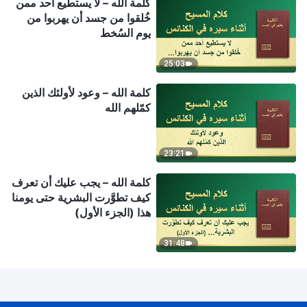
كلمة الله – لا يستطيع أحد ممن
خُلقوا من جسد أن يهربوا من
يوم السُخط
25:03
كلمة الله – وعود لأولئك الذين
كمّلهم الله
23:21
كلمة الله – يجب عليك أن تعرف
كيف تطوَّرت البشرية حتى يومنا
هذا (الجزء الأول)
31:48