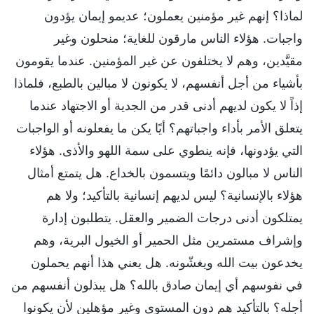
لماذا؟ إنهم غير مؤمنين يعملون؛ عديمو إيمان يؤدون
واجبات. هؤلاء الناس مارقون للغاية؛ منحلون وغير
مقيَّدين، وهم لا يختلفون عن غير المؤمنين. عندما يقومون
بأشياء من أجل أنفسهم، لا يكونون لا مبالين بالطبع، فلماذا
إذاً لا يكون لديهم أدنى قدر من الجدية أو الاجتهاد عندما
يتعلق الأمر بأداء واجباتهم؟ أيًا يكن ما يفعلونه أو الواجبات
التي يؤدونها، فإنه ينطوي على سمة اللهو والأذى. هؤلاء
الناس لا مبالون دائمًا ويتسمون بالخداع. هل يتمتع أمثال
هؤلاء بالإنسانية؟ ليس لديهم إنسانية بالتأكيد؛ ولا هم
يمتلكون أدنى درجات الضمير والعقل. يتطلبون إدارة
وإشراف مستمرين مثل الحمير أو الخيول البرية، وهم
يخدعون بيت الله ويغشّونه. هل يعني هذا أنهم يحملون
في نفوسهم أي إيمان صادق بالله؟ هل يبذلون أنفسهم من
أجله؟ بالتأكيد هم دون المستوى وغير مؤهلين لأن يكونوا