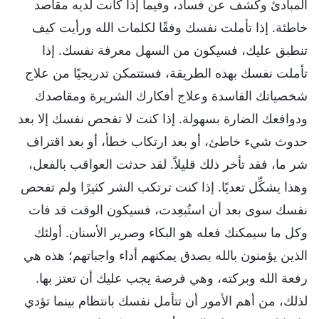
المبادئ وكشف عن فساد، وفيما إذا كانت لديه مقاصد
خاطئة. إذا تأملت نفسك وفقًا لكلمات الله ورأيت كيف
تنطبق عليك، فسيكون من السهل معرفة نفسك. إذا
تأملت نفسك بهذه الطريقة، فستتمكن تدريجيًا من علاج
شخصياتك الفاسدة وعلاج أفكارك الشريرة ومقاصدك
ودوافعك الضارة بسهولة. إذا كنت لا تفحص نفسك إلا بعد
حدوث شيء خاطئ، أو بعد ارتكاب خطأ، أو بعد اقتراف
شر ما، فقد تأخر ذلك قليلاً. لقد حدثت العواقب بالفعل،
وهذا يشكِّل تعديًا. إذا كنت ترتكب الشر كثيرًا ولم تفحص
نفسك سوى بعد أن استُبعِدت، فسيكون الوقت قد فات
وكل ما سيمكنك فعله هو البكاء وصرير الأسنان. أولئك
الذين يؤمنون بالله بصدق يمكنهم أداء واجباتهم؛ هذه هي
رفعة الله وبركته، وهي فرصة يجب عليك أن تعتز بها.
لذلك، من أهم الأمور أن تتأمل نفسك بانتظام بينما تؤدي