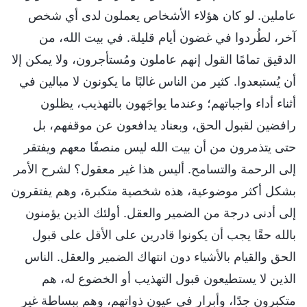
عاملين. لو كان هؤلاء الأشخاص يعملون لدى أي شخص
آخر، لطُردوا في غضون أيام قليلة. في بيت الله، من
الدقيق تمامًا القول إنهم عاملون ومُستأجرون، ولا يمكن إلا
أن يُستبعدوا. كثير من الناس غالبًا ما يكونون لا مبالين في
أثناء أداء واجباتهم؛ وعندما يواجَهون بالتهذيب، يظلون
رافضين لقبول الحق، وبعناد يدافعون عن موقفهم، بل
حتى يتذمرون من أن بيت الله ليس منصفًا معهم ويفتقر
إلى الرحمة والتسامح. أليس هذا غير معقول؟ لشرح الأمر
بشكل أكثر موضوعية، هذه شخصية متكبرة، وهم يفتقرون
إلى أدنى درجة من الضمير والعقل. أولئك الذين يؤمنون
بالله حقًا يجب أن يكونوا قادرين على الأقل على قبول
الحق والقيام بالأشياء دون انتهاك الضمير والعقل. الناس
الذين لا يستطيعون قبول التهذيب أو الخضوع له، هم
متكبرون جدًا، وأبرار في عيون ذواتهم، وهم ببساطة غير