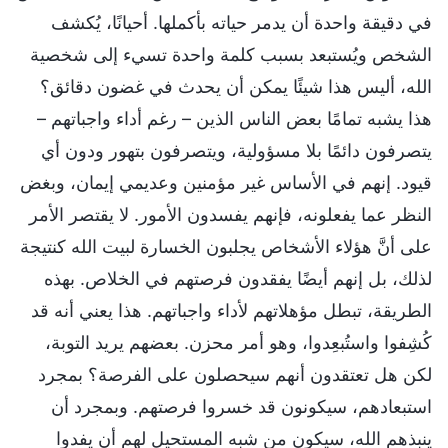
في دقيقة واحدة أن يدمر حياته بأكملها. أحيانًا، يُكشف
الشخص ويُستبعد بسبب كلمة واحدة تسيء إلى شخصية
الله، أليس هذا شيئًا يمكن أن يحدث في غضون دقائق؟
هذا يشبه تمامًا بعض الناس الذين – رغم أداء واجباتهم –
يتصرفون دائمًا بلا مسؤولية، ويتصرفون بتهور ودون أي
قيود. إنهم في الأساس غير مؤمنين وعديمي إيمان، وبغض
النظر عما يفعلونه، فإنهم يفسدون الأمور. لا يقتصر الأمر
على أنَّ هؤلاء الأشخاص يجلبون الخسارة لبيت الله كنتيجة
لذلك، بل إنهم أيضًا يفقدون فرصتهم في الخلاص. بهذه
الطريقة، تبطل مؤهلاتهم لأداء واجباتهم. هذا يعني أنه قد
كُشِفوا واستُبعِدوا، وهو أمر محزن. بعضهم يريد التوبة،
لكن هل تعتقدون أنهم سيحصلون على الفرصة؟ بمجرد
استبعادهم، سيكونون قد خسروا فرصتهم. وبمجرد أن
ينبذهم الله، سيكون من شبه المستحيل لهم أن يفدوا