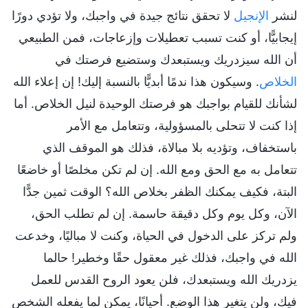
لنشر
الإنجيل
لا تحقق نتائج جيدة في واجبك، ولا تؤدي دورًا
إيجابيًّا، أو كنت تسبب تعطيلات وإزعاجات، فمن الطبيعي
أن الله سيزدريك ويستبعدك وستضيع فرصتك في
الخلاص
. وسيكون هذا ندمًا أبديًّا بالنسبة إليك! إن إعلاء الله
لشأنك للقيام بواجبك هو فرصتك الوحيدة لنيل الخلاص. أما
إذا كنت لا تتحلى بالمسؤولية، وتتعامل مع الأمر
باستخفاف، وتؤديه بلا مبالاة، فذلك هو الموقف الذي
تتعامل به مع الحق ومع الله. إن لم تكن مخلصًا أو خاضعًا
البتة، فكيف يمكنك الظفر بخلاص الله؟ الوقت ثمين جدًّا
الآن، وكل يوم وكل دقيقة حاسمة. إن لم تطلب الحق،
ولم تركز على الدخول في الحياة، وكنت لا مباليًا، وخدعت
الله في واجبك، فذلك غير معقول حقًا وخطير! حالما
يزدريك الله ويستبعدك، فلن يعود الروح القدس للعمل
فيك، ولن يتغير هذا الوضع. أحيانًا، يمكن لما يفعله الشخص