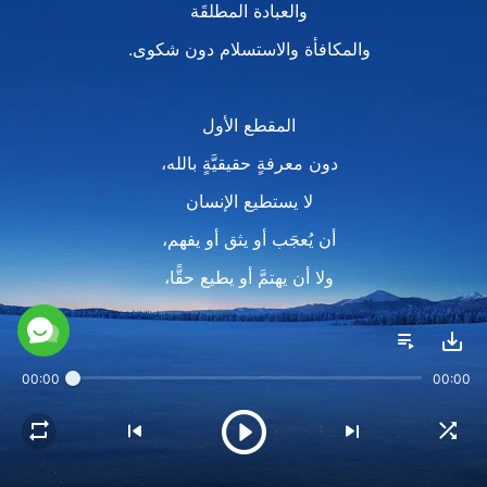
والعبادة المطلقَة
والمكافأة والاستسلام دون شكوى.
المقطع الأول
دون معرفةٍ حقيقيَّةٍ بالله،
لا يستطيع الإنسان
أن يُعجَب أو يثق أو يفهم،
ولا أن يهتمَّ أو يطيع حقًّا،
بل سيكون مليئًا بالرهبة والقلق،
مليئًا بالشكِّ وسوء الفهم،
00:00
00:00
ويميل للتهرُّب ويريد التجنُّب.
دون معرفةٍ حقيقيَّةٍ بالله،
لا يوجد تكريسٌ أو مكافأة،