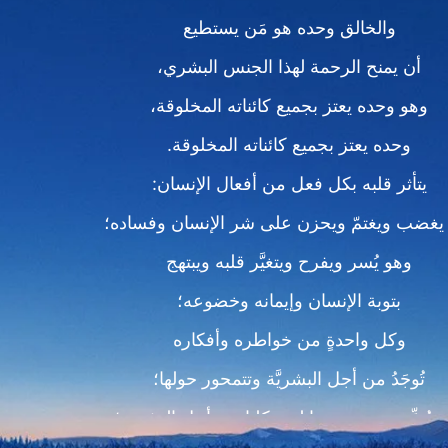
والخالق وحده هو مَن يستطيع
أن يمنح الرحمة لهذا الجنس البشري،
وهو وحده يعتز بجميع كائناته المخلوقة،
وحده يعتز بجميع كائناته المخلوقة.
يتأثر قلبه بكل فعل من أفعال الإنسان:
يغضب ويغتمّ ويحزن على شر الإنسان وفساده؛
وهو يُسر ويفرح ويتغيَّر قلبه ويبتهج
بتوبة الإنسان وإيمانه وخضوعه؛
وكل واحدةٍ من خواطره وأفكاره
تُوجَدُ من أجل البشريَّة وتتمحور حولها؛
 يُعبِّر عمن هو وما لديه كليا من أجل البشرية؛