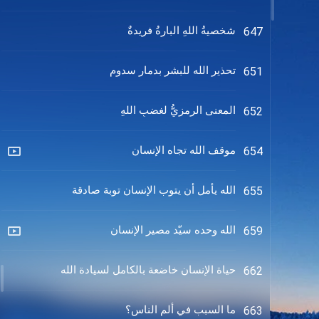
شخصيةُ اللهِ البارةُ فريدةٌ
647
تحذير الله للبشر بدمار سدوم
651
المعنى الرمزيُّ لغضبِ اللهِ
652
موقف الله تجاه الإنسان
654
الله يأمل أن يتوب الإنسان توبة صادقة
655
الله وحده سيّد مصير الإنسان
659
حياة الإنسان خاضعة بالكامل لسيادة الله
662
ما السبب في ألم الناس؟
663