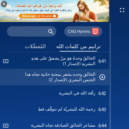
البشر ما يزالونهم البشرالذين خلقهم الله
635
استحسن الله توبة ملك نينوى
639
CAG Hymns
لن تعرف الله أبدا من خلال التصورات
640
ترانيم من كلمات الله
المُفضَّلات
والخيال
الخالقُ وحدهُ هوَ منْ يشفقُ على هذهِ
641
البشريةِ (لإصدار 1)
الخالق وحده يشعر بمحبة حانية تجاه هذا
الجنس البشري (لإصدار 2)
رأفة الله في البشرية
642
رحمة الله للبشريّة لم تتوقَّف قط
643
مشاعر الخالق الصادقة تجاه البشرية
644