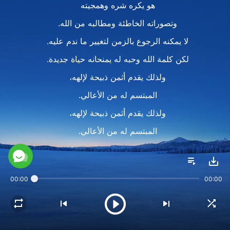
هو يكره شره وهمجيته
وتصوراته الخاطئة ومطالبه من الله.
لا يمكنه الرجوع بالزمن لتغيير ما ندم عليه.
لكن كلمة الله وحبه له يمنحانه حياة جديدة.
ولذلك يقدم أثمن ذبيحة لإلهه،
المبتسم له من الأعالي.
ولذلك يقدم أثمن ذبيحة لإلهه،
المبتسم له من الأعالي.
III
يوما بعد يوم، تلتئم جروح الإنسان وتعود له قواه.
00:00
00:00
يقف، يتفرس في وجه القدير،
فيدرك حينها أن الله لم يتركه أبدا،
ابتسامته ومحبته لا تزالان جميلتين للغاية.