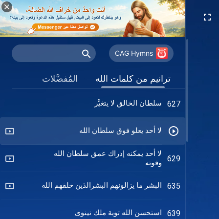
من سيخلصهم الله لهم المكانة الأعلى
618
في قلبه
سلطان الله رمز لهويته
624
CAG Hymns
طريق معرفة سلطان الله
625
ترانيم من كلمات الله
المُفضَّلات
سلطان الخالق لا يتغيَّر
627
لا أحد يعلو فوق سلطان الله
لا أحد يمكنه إدراك عمق سلطان الله
629
وقوته
البشر ما يزالونهم البشرالذين خلقهم الله
635
استحسن الله توبة ملك نينوى
639