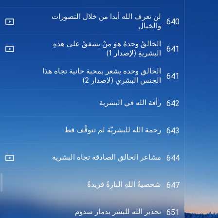
لن تعرف الله أبدا من خلال التصورات
640
والخيال
الخالقُ وحدهُ هوَ منْ يشفقُ على هذهِ
641
البشريةِ (لإصدار 1)
الخالق وحده يشعر بمحبة حانية تجاه هذا
641
الجنس البشري (لإصدار 2)
رأفة الله في البشرية
642
رحمة الله للبشريّة لم تتوقَّف قط
643
مشاعر الخالق الصادقة تجاه البشرية
644
شخصيةُ اللهِ البارةُ فريدةٌ
647
تحذير الله للبشر بدمار سدوم
651