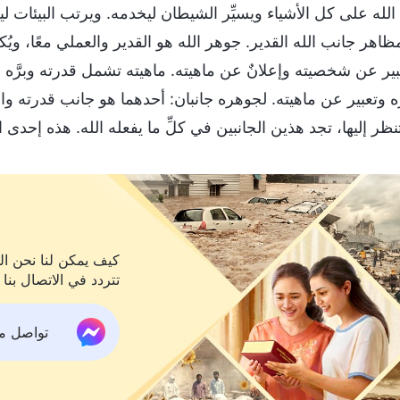
الله على كل الأشياء ويسيِّر الشيطان ليخدمه. ويرتب البيئات 
ظاهر جانب الله القدير. جوهر الله هو القدير والعملي معًا، ويُ
بير عن شخصيته وإعلانٌ عن ماهيته. ماهيته تشمل قدرته وبرَّه و
 وتعبير عن ماهيته. لجوهره جانبان: أحدهما هو جانب قدرته والآ
نظر إليها، تجد هذين الجانبين في كلِّ ما يفعله الله. هذه إحدى 
كيف يمكن لنا نحن الم
تتردد في الاتصال بنا 
تواصل معنا ع