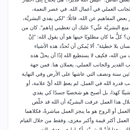
هو الجانب العملي في أعمال الله. في عصر النعمة،
 بعض المفاهيم عن الله، قائلًا: "لكي يفدي البشريَّة،
منع البشريَّة عنِّي؟ عليك أن تعطيني إياهم". كان من
كلُّ ما كان مطلوبًا حينها هو أن يقول الله: "إنَّ
ن بلا خطيئة". ألا يُمكن أن تُحدَّد هذه الأشياء
من الله، فكيف لا يستطيع الله إذًا أن يحلّ هذه
انب القدير والجانب العملي، يعملان هنا. فمن جهة
الثلاثين سنة ونصف التي عاشها على الأرض وفي النهاية
انب قدرة الله في العمل. لم يعطِ الله أيَّ علامة، أو
شيئًا كهذا، بل أصبح هو شخصيًا جسدًا كي يفدي
خلال هذا العمل عرفت البشريَّة أن الله قد خلّص
العمل أو الروح هو ما ينجز العمل مباشرةً، فكلاهما
 العمل أكثر قيمة وأكبر مغزى، وفقط من خلال القيام
. وهذا لأنَّ البشريَّة بأكملها هي هدف التدبير