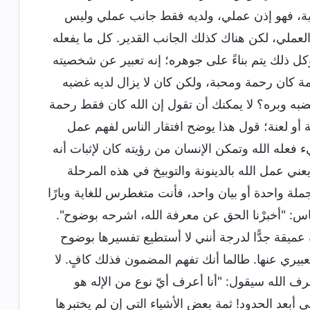
عملية، فهو إذن عملي، ولديه فقط جانب عملي وليس
لعملي، لكن هناك كذلك الجانب القدير. كل ما يفعله
وكل ذلك يتم بناءً على جوهره؛ إنه تعبير عن شخصيته
مة كان رحمة ومحبة، ولكن كان لا يزال لديه غضبه
غضبه وبره؟ لا يمكنك أن تقول إن الله كان فقط رحمة
أو لعنة؛ قول هذا يوضح افتقار الناس لفهم عمل
فعله الله وتمكن الإنسان من رؤيته كان لإثبات أنه
يعني عمل الله بالدينونة والتوبيخ في هذه المرحلة
جملة واحدة أو بيان واحد، فأنت متغطرس للغاية وبارًا
لناس: "أخبرْنا الحق عن معرفة الله، اشرحه بوضوح".
ميقة جدًّا لدرجة أنني لا أستطيع تفسيرها بوضوح
ري عنها. طالما أنك تفهم المضمون فذلك كافٍ. لا
 الله سيقول: "أنا أعرف أيّ نوع من الإله هو
أبعد الحدود! ثمة بعض الأشياء التي إن لم يختبرها