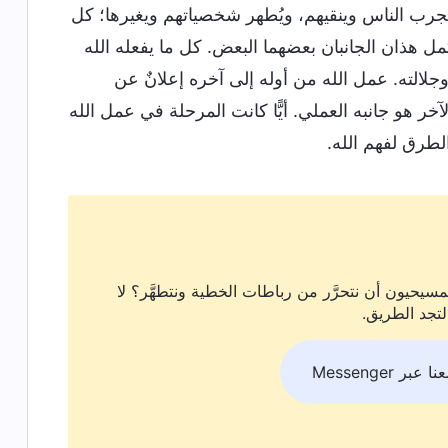
ليجرب الناس وينقيهم، ويُطهر شخصياتهم ويغيرها؛ كل
كمل هذان الجانبان بعضهما البعض. كل ما يفعله الله
جلالته. عمل الله من أوله إلى آخره إعلانٌ عن
خر هو جانبه العملي. أيًّا كانت المرحلة في عمل الله
الطرق لفهم الله.
سيحيون أن نتحرَّر من رباطات الخطية ونتطهَّر؟ لا
لتجد الطريق.
بر Messenger