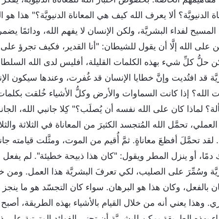
اة الدنيويَّة؟ ألا يعرف الله كيف هي المعاناة الدنيويَّة؟" هذا 
لمسيح لفداء البشريَّة، ولكن الإنسان لا يفهم الله، ودائمًا يضمر
 على الله إلَّا أن يقول للشيطان: "أنا القدير، فكيف تجرؤ على 
 حلُّ كلِّ شيء بهذه الكلمات القليلة، أفليس لدى الله السلطان؟ 
َّة قد افتُديت وإنَّ خطايا الإنسان قد غُفرت، وعندها سيكون الإنسا
ت الله؟ إذا كانت السماوات والأرض وكلُّ الأشياء خُلقت بكلمات 
ة؟ لماذا كان على الله نفسه أن يُصلَب؟" كِلا جانبي الله، الج
العملي، تحمَّل الله المُتجسد الكثيرَ من المعاناة في الثلاثة و
 لقد تحمَّلَ أفظعَ معاناةٍ. ثمَّ أُقيم من الموت، ومثَّلت قيامته ج
دمًا، أو ينزل المطر ويقول: "كان هذا ذبيحة خطيئة". لم يفعل 
َّة وسُمِّرَ على الصليب، لكي تعرفَ البشريَّة هذا العمل. ومن 
ان بالفعل، وكان هذا هو البرهان. سواء كان التجسّد هو ما ينجز 
. وهذا يعني أنه من خلال القيام بالأشياء بهذه الطريقة، أصبح
اء بهذه الطريقة يمكن للبشريَّة أن تجني الفوائد المترتبة على ذلك