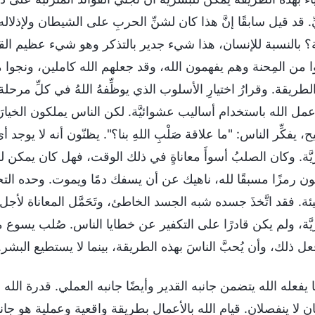
ِّ. قد قيل سابقًا إنَّ هذا كان لشنِّ الحربِ على الشيطان ولإذ
ية؟ بالنسبة للإنسان، هذا شيء جدير بالتذكر وهو شيء عظيم القي
من المِحنة وهم يفهمون الله، وقد جعلهم الله كاملين، ونجوا من ف
لطريقة. وقرارُ اختيارِ الأسلوب الذي يوظِّفهُ اللهُ في كلِّ مرحلة
زَ عمل الله باستخدام أساليب عشوائيَّة. لكن الناس يملكون الخي
، يفكِّر الناس: "ما علاقة صَلْبِ اللهِ بنا؟". يظنّون أنه لا يوجد أ
يَّة. وكان الصلبُ أسوأَ معاناةٍ في ذلك الوقت، فهل كان يمكن ل
ون رمزًا مسبقًا لله، ناهيك عن أن يسفك دمًا ويموت. وحده التج
ة. فقد اتَّخذَ جسده شبه الجسد الخاطئ، وتَحَمَّل المعاناة لأجل 
َّة، ولم يكن قادرًا على التكفير عن خطايا الناس. صُلب يسوع من
عل ذلك، وأن يُحبَّ الناسَ بهذه الطريقة، بينما لا يستطيع البشر.
 يفعله الله يتضمن جانبه القدير وأيضًا جانبه العملي. قدرة ال
ان لا ينفصلان. قيام الله بالأعمال بطريقة واقعية وعملية هو ج