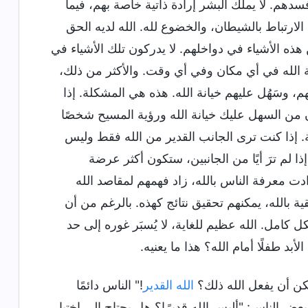
دهم. لا يملك البشر إرادة ذاتية خاصة بهم، فيما
لارتباط بالشيطان، والخضوع لله. الله لديه الحق
 من هذه الأشياء في دواخلهم. لا يدركون تلك الأشياء في
ة الله في أي مكان وفي أي وقت. والأكثر من ذلك،
، وسَهُل عليهم خيانة الله. هذه هي المشكلة. إذا
 من السهل عليك خيانة الله ورؤية المسيح شخصًا
َّة. إذا كنت ترى الجانب القدير من الله فقط وليس
ا لم ترَ أيًا من الجانبين، ستكون أكثر عرضة
دت معرفة الناس بالله، زاد فهمهم لمقاصد الله
ية بالله، يمكنهم تحقيق نتائج كهذه. بالرغم من أن
ل كامل. الله عظيم للغاية، لا يُسبَر غوره إلى حد
بد طفلًا أمام الله؟ هذا ما يعنيه.
يمكن أن يفعل الله ذلك؟
الله القدير
!" الناس دائمًا
ر بعض الناس: "أليس الله قديرًا؟ هل يحتاج إلى اختبار