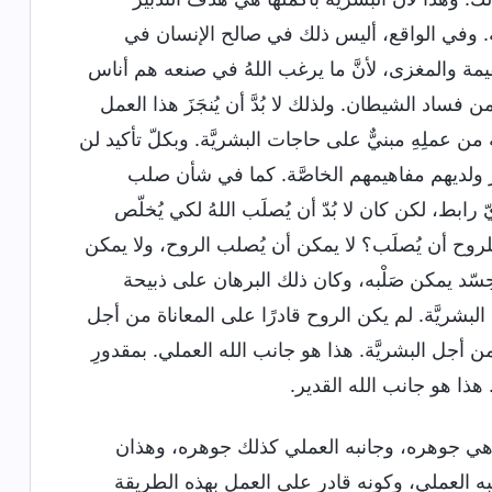
لاله. وفي الواقع، أليس ذلك في صالح الإنسان في
مة والمغزى، لأنَّ ما يرغب اللهُ في صنعه هم أناس
ساد الشيطان. ولذلك لا بُدَّ أن يُنجَزَ هذا العمل
 من عملِهِ مبنيٌّ على حاجات البشريَّة. وبكلّ تأكيد لن
ارَ ولديهم مفاهيمهم الخاصَّة. كما في شأن صلب
يّ رابط، لكن كان لا بُدّ أن يُصلَب اللهُ لكي يُخلّص
لروح أن يُصلَب؟ لا يمكن أن يُصلب الروح، ولا يمكن
سّد يمكن صَلْبه، وكان ذلك البرهان على ذبيحة
البشريَّة. لم يكن الروح قادرًا على المعاناة من أجل
 أجل البشريَّة. هذا هو جانب الله العملي. بمقدورِ
 هذا هو جانب الله القدير.
له هي جوهره، وجانبه العملي كذلك جوهره، وهذان
انبه العملي، وكونه قادر على العمل بهذه الطريقة