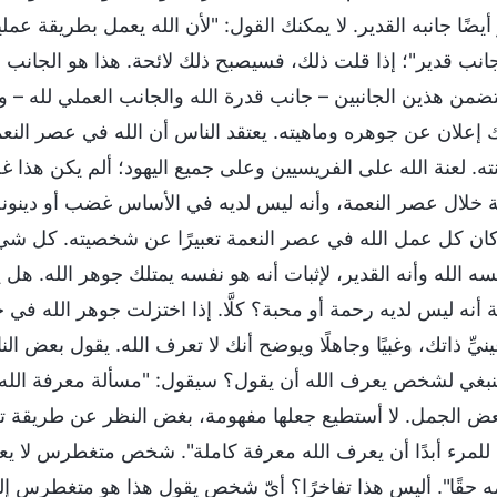
أيضًا جانبه القدير. لا يمكنك القول: "لأن الله يعمل بطريقة 
جانب قدير"؛ إذا قلت ذلك، فسيصبح ذلك لائحة. هذا هو الجانب ا
يتضمن هذين الجانبين – جانب قدرة الله والجانب العملي لله – 
 إعلان عن جوهره وماهيته. يعتقد الناس أن الله في عصر النع
نته. لعنة الله على الفريسيين وعلى جميع اليهود؛ ألم يكن هذا 
 خلال عصر النعمة، وأنه ليس لديه في الأساس غضب أو دينونة 
 كان كل عمل الله في عصر النعمة تعبيرًا عن شخصيته. كل شيء 
ه الله وأنه القدير، لإثبات أنه هو نفسه يمتلك جوهر الله. هل 
ة أنه ليس لديه رحمة أو محبة؟ كلَّا. إذا اختزلت جوهر الله في 
نيِّ ذاتك، وغبيًا وجاهلًا ويوضح أنك لا تعرف الله. يقول بعض ا
ينبغي لشخص يعرف الله أن يقول؟ سيقول: "مسألة معرفة الله ع
ض الجمل. لا أستطيع جعلها مفهومة، بغض النظر عن طريقة تعبي
للمرء أبدًا أن يعرف الله معرفة كاملة". شخص متغطرس لا يعرف
ه حقًا". أليس هذا تفاخرًا؟ أيّ شخص يقول هذا هو متغطرس إلى 