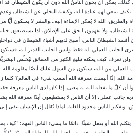
كذلك. يمكن أن يخون الناسُ الله دون أن يكون الشيطان قد أفس
 بكيف ينبغي لهم عبادة الله، وكيفية التخلي عن الشيطان وعدم ا
ة والطريق، الله لا يُمكن الإساءة إليه...والبشر لا يملكون أيًّا
 الشيطان، ولا يفهمون الحق على الإطلاق، لذا يستطيعون خيان
ن أفسد الشيطانُ الناس، أصبح لديهم أشياء الشيطان في دواخلهم
رى الجانب العملي لله فقط وليس الجانب القدير لله، فسيكون
ا، ولن تعرف كيف يمكنه تبليغ الكثير من الحقائق ليُخلّص البشري
ب العملي من الله، سيكون من السهل عليك أيضًا مقاومة الله. إذ
مة الله. إذًا أليست معرفة الله أصعب شيء في العالم؟ كلما زا
 أن كلَّ ما يفعله الله له معنى. إذا كان لدى الناس معرفة حقيق
ديه جانب عملي، إلا أن الناس لا يستطيعون أبدًا معرفة الله بشك
وتفكير الناس محدود للغاية. لماذا يُقال إن الإنسان يبقى إلى الأ
يتكلم الله أو يفعل شيئًا، دائمًا ما يسيء الناس الفهم: "كيف 
مفاهيمهم الخاصة. بخصوص اختبار الله للمعاناة الدنيويَّة، يُفكِّ