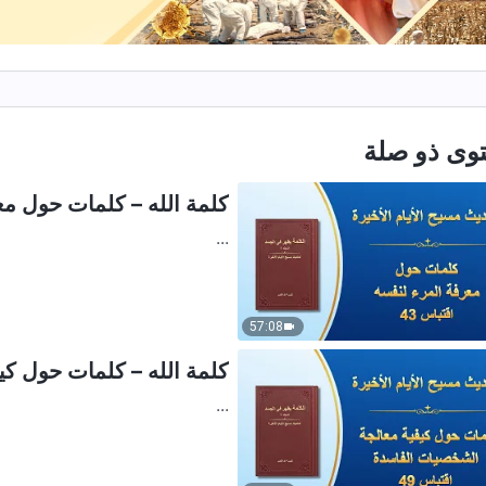
وى ذو صلة
كلمة الله – كلمات حول معر
...
57:08
كلمة الله – كلمات حول كيف
...