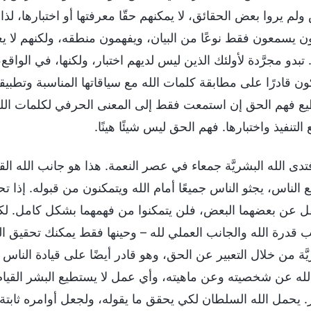
ولم يروا بعض الحقائق، لا يمكنهم حقّا معرفتها أو اختبارها، لذا
 يسمعون فقط نوعًا من البيان، ويفهمون منطقه، ولكنهم لا يعرفو
 تبدو مجرَّدة لأولئك الذين ليس لديهم اختبار، ولكنها، في الوا
ن قادرًا على مطابقة كلمات الله مع سياقاتها المناسبة وتطبيق
ع فهم الحق إن استمعت فقط إلى المعنى الحرفي لكلمات الل
لتنفيذ واختبارها. فهم الحق ليس شيئًا هينًا.
فتدى الله البشريَّة جمعاء في عصر النعمة. هذا هو جانب الله ال
ِع الناس، يجثو الناس جميعًا أمام الله ويتمكنون من قبوله. إذا
 عن بعضهما البعض، فلن يتمكنوا من فهمهما بشكل كامل. لكي
 قدرة الله والجانب العملي لله – وحينها فقط يمكنك تحقيق النتا
يَّة من خلال التعبير عن الحق، وهو قادر أيضًا على قيادة الناس
الله عن شخصيته وعن ماهيته، وأي عمل لا يستطيع البشر القيام 
. يحمل الله السلطان لكي يحقق ما يقوله، ولجعل أوامره ثابتة، و