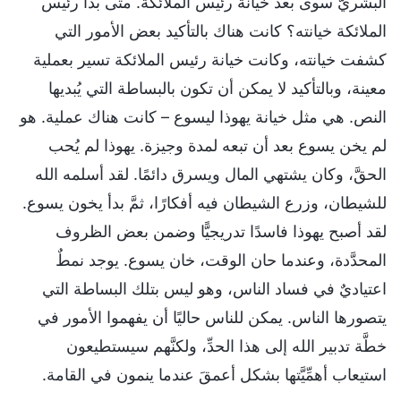
البشريَّ سوى بعد خيانة رئيس الملائكة. متى بدأ رئيس
الملائكة خيانته؟ كانت هناك بالتأكيد بعض الأمور التي
كشفت خيانته، وكانت خيانة رئيس الملائكة تسير بعملية
معينة، وبالتأكيد لا يمكن أن تكون بالبساطة التي يُبديها
النص. هي مثل خيانة يهوذا ليسوع – كانت هناك عملية. هو
لم يخن يسوع بعد أن تبعه لمدة وجيزة. يهوذا لم يُحب
الحقَّ، وكان يشتهي المال ويسرق دائمًا. لقد أسلمه الله
للشيطان، وزرع الشيطان فيه أفكارًا، ثمَّ بدأ يخون يسوع.
لقد أصبح يهوذا فاسدًا تدريجيًّا وضمن بعض الظروف
المحدَّدة، وعندما حان الوقت، خان يسوع. يوجد نمطٌ
اعتياديٌ في فساد الناس، وهو ليس بتلك البساطة التي
يتصورها الناس. يمكن للناس حاليًا أن يفهموا الأمور في
خطَّة تدبير الله إلى هذا الحدِّ، ولكنَّهم سيستطيعون
استيعاب أهمِّيَّتها بشكل أعمقَ عندما ينمون في القامة.