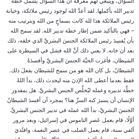
السؤال، وينبغي لهم معرفةُ أنَّ هذا السؤال يشمل خطَّة
تدبير الله بأكملها. لقد أعدَّ الله لوجود رئيس ملائكة، وخيانة
رئيس الملائكة هذا لله كانت بسماحٍ من الله وبترتيب منه
– فهي بالتأكيد ضمن إطار خطة تدبير الله. لقد سمح الله
بأن يُفسِدَ رئيس الملائكة الجنسَ البشريَّ الذي خلقه، ذلك
بعد أن خانه. لا يعني ذلك أنَّ الله فشل في السيطرة على
الشيطان، فأغرت الحيَّة الجنسَ البشريَّ وأفسدَهُ
الشيطانُ، بل كان الله هو من سمح للشيطان بفعلَ ذلك.
فقط بعدما أعطى الله الإذنَ منه ليحدث ذلك، بدأ اللهُ
خطَّة تدبيره وعمله ليُخلِّص الجنس البشريَّ. هل بمقدور
الإنسان أن يسبرَ كنه السرِّ هنا؟ بمجرد أن أفسدَ الشيطانُ
الجنسَ البشريَّ، بدأ الله عمله في تدبير الجنس البشريِّ.
أوَّلًا، قام بعمل عَصرِ الناموس في إسرائيل، وبعد مرور
ألفي سنة، قام بعمل الصلب في عصر النعمة، وافتُديَ