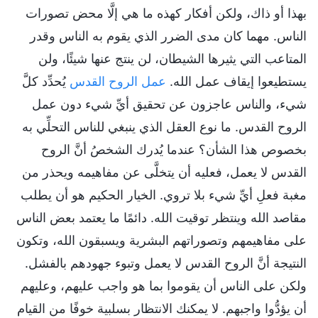
بهذا أو ذاك، ولكن أفكار كهذه ما هي إلَّا محض تصورات
الناس. مهما كان مدى الضرر الذي يقوم به الناس وقدر
المتاعب التي يثيرها الشيطان، لن ينتج عنها شيئًا، ولن
يستطيعوا إيقاف عمل الله.
عمل الروح القدس
يُحدِّد كلَّ
شيء، والناس عاجزون عن تحقيق أيِّ شيء دون عمل
الروح القدس. ما نوع العقل الذي ينبغي للناس التحلِّي به
بخصوص هذا الشأن؟ عندما يُدرك الشخصُ أنَّ الروح
القدس لا يعمل، فعليه أن يتخلَّى عن مفاهيمه ويحذر من
مغبة فعلِ أيِّ شيء بلا تروي. الخيار الحكيم هو أن يطلب
مقاصد الله وينتظر توقيت الله. دائمًا ما يعتمد بعض الناس
على مفاهيمهم وتصوراتهم البشرية ويسبقون الله، وتكون
النتيجة أنَّ الروح القدس لا يعمل وتبوء جهودهم بالفشل.
ولكن على الناس أن يقوموا بما هو واجب عليهم، وعليهم
أن يؤدُّوا واجبهم. لا يمكنك الانتظار بسلبية خوفًا من القيام