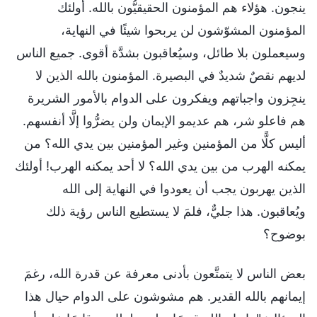
ينجون. هؤلاء هم المؤمنون الحقيقيُّون بالله. أولئك
المؤمنون المشوّشون لن يربحوا شيئًا في النهاية،
وسيعملون بلا طائل، وسيُعاقبون بشدَّة أقوى. جميع الناس
لديهم نقصٌ شديدٌ في البصيرة. المؤمنون بالله الذين لا
ينجِزون واجباتهم ويفكرون على الدوام بالأمور الشريرة
هم فاعلو شر، هم عديمو الإيمان ولن يضرُّوا إلَّا أنفسهم.
أليس كلًّا من المؤمنين وغير المؤمنين بين يدي الله؟ من
يمكنه الهرب من بين يدي الله؟ لا أحد يمكنه الهرب! أولئك
الذين يهربون يجب أن يعودوا في النهاية إلى الله
ويُعاقبون. هذا جليٌّ، فلمَ لا يستطيع الناس رؤية ذلك
بوضوح؟
بعض الناس لا يتمتَّعون بأدنى معرفة عن قدرة الله، رغمَ
إيمانهم بالله القدير. هم مشوشون على الدوام حيال هذا