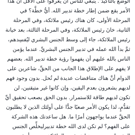
الوضع بالتأكيد". ينبغي للناس أن يعرفوا على الأقل أنَّ هذا
الأمر يقع ضمن إطار خطة تدبير الله. أيُّ خطَّة؟ في
المرحلة الأولى، كان هناك رئيس ملائكة، وفي المرحلة
الثانية، خانَ رئيس الملائكة، وفي المرحلة الثالثة، بعد خيانة
رئيس الملائكة، جاء إلى وسط الجنس البشري ليُفسِدهم،
ثمَّ بدأ الله عمله في تدبير الجنس البشريِّ. عندما يؤمن
الناس بالله عليهم أن يفهموا رؤية خطة تدبير الله. بعضهم
لا يفهم على الإطلاق هذا الجانب من الحقِّ، شاعرين على
الدوام أنَّ هناك متناقضات عديدة لم تُحل. بدون وجود فهم
لديهم يشعرون بعدم اليقين، وإن كانوا غير متيقنين، لن
تكون لديهم طاقة للاستمرار. بدون الحق يصعب تحقيق أيِّ
تقدُّمٍ، لذا يكون الأمر صعبًا جدًّا على أولئك الذين لا يطلبون
الحقَّ عندما يواجهون أمرًا ما. هل ساعدتك هذه الشركة
على الفهم؟ لم تكن لدى الله خطة تدبيرليخلِّص الجنس