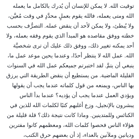
توقيت الله. لا يمكن للإنسان أن يُدرك بالكامل ما يعمله
الله ومتى يعمله، فالله يقوم بعملٍ محدَّدٍ في وقت مُعيَّن،
ولا يُبطئ، ولا يمكن لأحد أن ينقض عمله. التصرُّف بحسب
خطته ووفق مقاصده هو المبدأ الذي يقوم وفقه بعمله، ولا
أحد يمكنه تغيير ذلك، ووفق ذلك عليك أن ترى شخصيَّة
الله. عمل الله لا ينتظر أحدًا، وعندما يحين موعد عمل ما،
ينبغي أن يتمَّ. لقد اختبرتم جميعكم عمل الله في السنوات
القليلة الماضية. من يستطيع أن ينقض الطريقة التي يرزق
بها الناس، ويمنعه من قول كلماته عندما يجب أن يقولها
ويؤدي العمل عندما يجب أن يؤديه؟ عندما بدأ الناس
يبشرون بالإنجيل، وزع أغلبهم كتبًا لكلمات الله للذين في
الكنائس وللمتدينين. وماذا كانت نتيجة ذلك؟ قلة قليلة من
هؤلاء الناس فحصوا كلمات الله، ومعظمهم كانوا مفترين
وديانين وملآنين بالعداء، إذ أن بعضهم حرق الكتب،