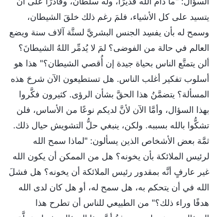
السؤال: "ما دام الله قديرًا، وله سلطان، وقادرًا على أن
يتسيد على كل الأشياء، فلمَ رغم ذلك خلقَ الشيطان،
وسمح له بأن يفسِد الجنس البشريَّ لستَّة آلاف سنة ويضع
العالم في حالة من الفوضى؟ لمَ لا يُدمِّر اللهُ الشيطانَ؟
ألن يتمتَّع الناس بحياة جيدة إن أُقصي الشيطان؟" هذا هو
أسلوب تفكير أغلب الناس. هل تستطيعون الآن شرحَ هذه
المسألة؟ يتضمَّنُ هذا الحقَّ بشأن الرؤى. كثيرون فكَّروا
بهذا السؤال، وأمَّا الآن لأنَّ لديكم نوعًا من الأساس، فلن
تشكُّوا بالله بسببه. ولكن، ينبغي حلُّ التشويش حيال ذلك.
ثمَّة بعض الأشخاص الذين يسألون: "لماذا سمح الله
لرئيس الملائكة بأن يخونه؟ هل من الممكن أن يكون الله
غير عارفٍ أنَّه بمقدور رئيس الملائكة أن يخونه؟ هل فشلَ
الله في أن يتحكم به، هل سمح له، أو هل كان لدى الله
هدفًا وراء ذلك؟" من الطبيعي للناس أن تطرح هذا