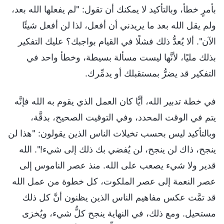
بأمرٍ خطأ، وبالتأكيد لا يمكنك أن تقول: "لم يفعلها الله بعد،
ولم يقل الله بعد ما يريدني أن أفعل، لذا لن أفعل شيئًا
الآن". ألا يُعدُّ ذلك فشلًا في القيام بواجبك؟ عليك التفكير
بذلك مليًا، لأنَّها ليست مسألة بسيطة، وخطأ واحد في
التفكير قد يضرُّ بمستقبلك أو يدمِّرك.
في خطة تدبير الله، أيًّا كان العمل الذي يقوم به الله فإنَّه
يتم في الوقت المحدد، وفي التوقيت الصحيح، بدقَّة،
وبالتأكيد ليس بحسب تخيلات الناس الذين يقولون: "هذا لن
ينجح، ذاك لن ينجح، لن يُفضي بك ذلك إلى شيء!". الله
قدير ولا شيء يصعب على الله. منذ عصر الناموس إلى
عصر النعمة إلى عصر الملكوت، كل خطوة من عمل الله
قد تمَّت عكس مفاهيم الناس الذين يظنون أنَّ كل ذلك
مستحيل. ومع ذلك، في النهاية ينجح كلُّ شيء، ويُخزى