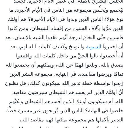
الجنس البشريُّ بأكمله. في عصر الأيَّام الأخيرة، تجسَّدَ
ليُخضع ويُخلِّص مجموعة من الناس في الأيام الأخيرة. ما
نوع هؤلاء الناس الذين ولدوا في الأيام الأخيرة؟ هم أولئك
الذين مرُّوا بآلاف السنين من إفساد الشيطان، ومن كانوا
فاسدين حتَّى النخاع لدرجة أنَّهم فقدوا الشبه بالإنسان. بعد
أن اختبروا
الدينونة
والتوبيخ وكشف كلمات الله لهم، بعد
أن أُخضعوا، نالوا الحقَّ من داخل كلمات الله واقتنعوا
بصدق بالله، وبلغوا فهمًا عن الله، ويمكنهم أن يخضعوا لله
تمامًا ويرضوا مقاصده. في النهاية، مجموعة البشر الذين
رُبِحوا بواسطة خطة تدبير الله سيكونون كذلك. هل تظنون
أنَّ أولئك الذين لم يفسدهم الشيطان سيرضون مقاصد
الله، أم سيكونون أولئك الذين أفسدهم الشيطان ولكنَّهم
خلصوا في النهاية؟ الناس الذين يُربحون عبر مسيرة خطَّة
التدبير بأكملها هم مجموعة يمكنها فهم مقاصد الله،