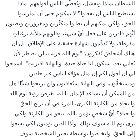
الشيطان تمامًا ويفشل، ويُغطِّي الناس أفواههم. ماذا
يستطيع الناس أن يفعلوا؟ لا يمكنهم حتى أن يمارسوا
الحق، ولكن يمكنهم أن يظلوا متكبِّرين ومغرورين ويظنون
أنَّهم قادرين على فعل أيِّ شيء، وقلوبهم ملآنة برغباتٍ
مفرطة، ولا يُقدِّمون شهادة حقيقية على الإطلاق. بل أن
هناك أشخاصٌ يُفكرون: "يوم الله قريب، لن نضطر لأن
نُعاني بعد، ستكون لنا حياة جيدة، والنهاية اقتربت". اسمحوا
لي أن أقول لكم إن مثل هؤلاء الناس غير جادين
ومستخفُّون، وفي النهاية سيُعاقبون ولن يربحوا شيئًا! هل
من الممكن أن يساعد الإيمان بالله، بغرض رؤية يوم الله
والنجاة من الكارثة الكبرى، المرء في أن يربح الحقَّ
والحياة؟ أيُّ شخصٍ يؤمن بالله لينجو من الكارثة ولكي
يرى يوم الله سوف يهلك. وأمَّا الذين يؤمنون لكي يسعوا
إلى الحقَّ، وليخلصوا بواسطة تغيير الشخصية سوف