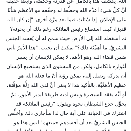
الله. يكشف هذا بالكامل عن قدرته وحكمته، وأيضًا حقيقة
أنَّ كلَّ شيء أعدَّه الله وخطَّط له وحقَّقه هو الأعظم شأنًا
على الإطلاق. إذا سُئلتَ فيما بعد مرَّة أخرى: "إن كان الله
قديرًا، كيف استطاع رئيس الملائكة رغمَ ذلك أن يخونه؟
ثم أسقطه الله إلى الأرض حيث سمح له أن يُفسد الجنس
البشريَّ. ما أهمِّيَّة ذلك؟" يمكنك أن تجيب: "هذا الأمرُ يأتي
ضمن قضاء الله وهو الأهم. لا يمكن للإنسان أن يسبر
أغواره بالكامل، ولكن من المستوى الذي يستطيع الإنسان
أن يدركه ويصل إليه، يمكن رؤية أنَّ ما فعله الله هو
عظيم الأهمِّيَّة. بالتأكيد هذا لا يعني أنَّ لدى الله زلَّة مؤقَّتة،
أو أنَّه يفقد السيطرة وليس لديه طريقة ليدير الأمور، ثمَّ
يحوِّل خدع الشيطان نحوه ويقول: "رئيس الملائكة قد
اشترك في الخيانة على أية حال لذا سأجاري ذلك وأخلِّص
الجنس البشريَّ بعد أن أفسدهم جميعهم" ليس هذا هو