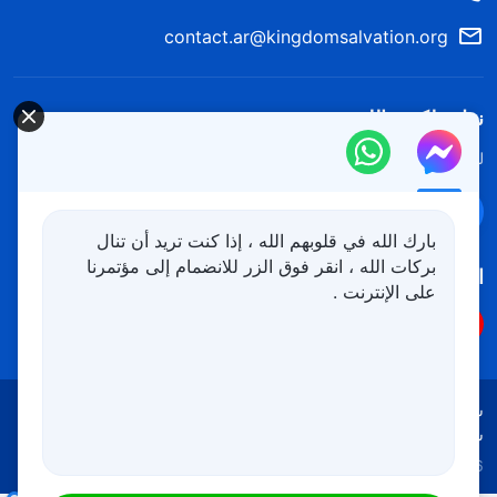
contact.ar@kingdomsalvation.org
نزل ملكوت الله.
لقد نزلت المملكة بالفعل إلى الأرض! هل تريد دخوله؟
اعرف المزيد
تواصل معنا عبر Messenger
بارك الله في قلوبهم الله ، إذا كنت تريد أن تنال
بركات الله ، انقر فوق الزر للانضمام إلى مؤتمرنا
اتبعنا
على الإنترنت .
شروط الاستخدام
الخصوصية
شكر وتقدير
سياسة ملفات تعريف الارتباط
Copyright © 2026
كنيسة الله القدير
جميع الحقوق محفوظة