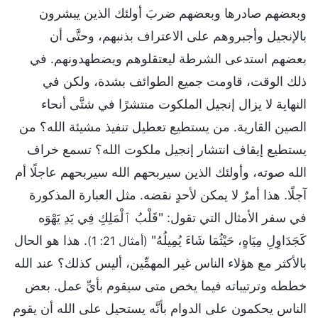
وبعضهم صادرها وبعضهم ضربَ أولئك الذين يبشرون
بالإنجيل وأجبروهم على الاعتراف بذنبهم، وحتَّى أن
بعضهم استدعى الشرطة ليعتقلوهم ويضطهدونهم. في
ذلك الوقت، قاومت جميع الطوائف بشدة، ولكن في
النهاية لا يزال إنجيل الملكوت منتشرًا في شتَّى أنحاء
الصين القارية. من يستطيع تعطيل تنفيذ مشيئة الله؟ من
يستطيع إيقاف انتشار إنجيل ملكوت الله؟ تسمع خراف
الله صوته، وأولئك الذين سيربحهم الله سيربحهم عاجلًا أم
آجلًا. هذا أمرٌ لا يمكن لأحدٍ نقضه. مثل العبارة المذكورة
في سفر الأمثال التي تقول: "قَلْبُ ٱلْمَلِكِ فِي يَدِ يَهْوَه
كَجَدَاوِلِ مِيَاهٍ، حَيْثُمَا شَاءَ يُمِيلُهُ"
. هذا هو الحال
(أمثال 21: 1)
بالأكثر مع هؤلاء الناس غير المهمِّين، أليس كذلك؟ عند الله
خططه وترتيباته فيما يخص متى سيقوم بأيِّ عمل. بعض
الناس يحكمون على الدوام بأنَّه يستحيل على الله أن يقوم