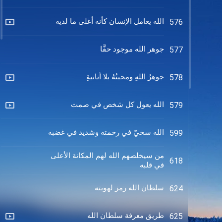
الله يعامل الإنسان كأنه أغلى ما لديه
576
جوهر الله موجود حقًّا
577
جوهرُ اللهِ ومحبتُهُ بلا أنانيةِ
578
الله يعول كل شخص في صمت
579
الله سخيّ في رحمته وشديد في غضبه
599
من سيخلصهم الله لهم المكانة الأعلى
618
في قلبه
سلطان الله رمز لهويته
624
طريق معرفة سلطان الله
625