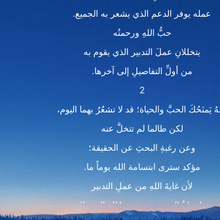
عمله يوفر الدعم الذي يشعر به الجميع.
حبُّ اللهِ ورحمتُه
يتخللانِ عملَ التدبير الذي يقوم به
من أولِّ التفاصيلِ إلى آخرها.
2
هُ يَمنَحُكَ الحبَّ والحياة؛ قد لا تشعُرُ بهما اليوم،
لكن طالما لم تتخلَّ عنه
وعن رغبةِ البحثِ عن الحقيقة؛
مؤكد سترى ابتسامة الله يوماً ما.
لأن غايةَ اللهِ من عملِ التدبير
هو انتزاعُ البشرِ من تحتِ مُلكِ الشيطان،