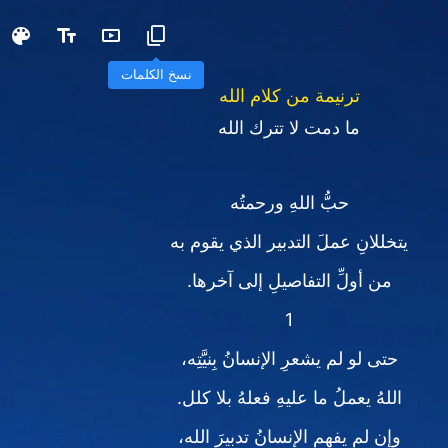
نسخ الكلمات
ترنيمة من كلام الله
ما دمت لا تترك الله
حبُّ اللهِ ورحمتُه
يتخللانِ عملَ التدبير الذي يقوم به
من أولِّ التفاصيلِ إلى آخرها.
1
حتى لو لم يشعرِ الإنسانُ بِنيَّتِه،
اللهُ يعملُ ما عليهِ فعلهُ بلا كلل.
وإن لم يفهمِ الإنسانُ تدبيرَ الله،