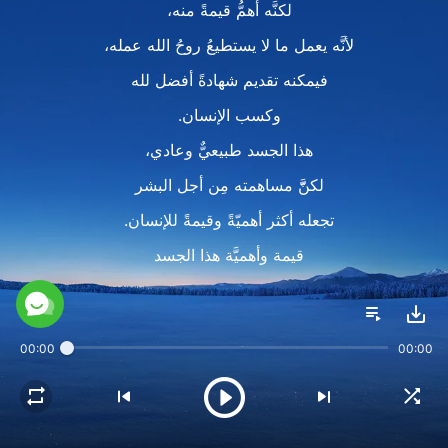
لكنَّه أهمُّ قيمةً منه،
لأنَّه يعمل ما لا يستطيعُ روحُ الله عمله،
فيمكنه تقديم شهادةً أفضل لله
وكسب الإنسان.
هذا الجسد طبيعيٌّ وعادي،
لكنَّّ مساهمته مِن أجل البشر
تجعله أكثر أهميّةً وقيمةً للإنسان.
قيمة وأهميَّة هذا الجسد
هي شيءٌ لا يمكن حسبانه.
القرار
00:00
00:00
هذا الجسد مهمٌّ جدًّا للبشر،
لأنَّه إنسانٌ، بل أهمُّ مِن ذلك، هو الله.
هو قادرٌ على فعل