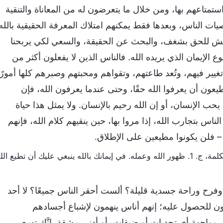
تمتاعهم بها، ومن خلال ما يتعرضون له من المعاناة والتنقية
ات الناس، وبعدها فقط يمكنهم امتلاك المعرفة الحقيقية بالله
تعطش للحق بشغف، والبحث عن الحقيقة، والسعي لكي يربحنا
وع الإيمان الذي يريده الله. فالناس الذين لا يفعلون أكثر من
 تغيير فيهم، وتُعد طاعتهم، وتقواهم ومحبتهم وصبرهم كلها أمورًا
عون أن يعرفوا الله حقًا، وحتى عندما يعرفون الله، فإن
ب الإنسان، أو إن الله رحيم بالإنسان. ولا يمثل هذا حياة
الناس بتجارب الله، إذا مروا بها، حين ينقيهم كلام الله، فإنهم
ا – فلن يكونوا مطيعين على الإطلاق.
 الله وعمله. في إيمانك بالله ينبغي عليك أن تطيع الله
ح وراحة جسدية قليلة؟ ألست أحقر الناس جميعًا؟ لا أحد
ن للحصول عليه؛ إنهم أناس ينهمون لإشباع أجسادهم
لى مواجهة أي تحديات أو ضيقات، أو أدنى مشقة. إنَّك تسعى