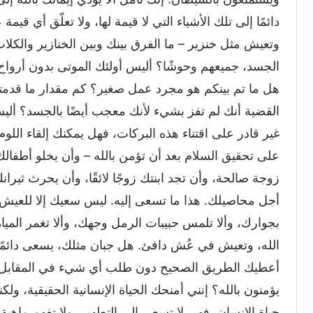
دائمًا إلى تلك الأشياء التي لا قيمة لها، ولا تعلّق أي قي
وتعيش مثل خنزير – ما الفرق بينك وبين الخنازير والكلا
الجسد، جميعهم وحوشًا؟ أليس أولئك الموتى بدون أرواح ه
هل ما تم بينكم هو مجرد عمل صغير؟ كم مقدار ما قدمته 
القضية أنك لم تفز بشيء لأنك معجب أيضًا بالجسد؟ ألي
غير قادر على اقتناء هذه البركات، فهل يمكنك إلقاء اللوم 
على تحقيق السلام بعد أن تؤمن بالله – وأن يخلو أطف
زوجة صالحة، وأن تجد ابنتك زوجًا لائقًا، وأن يحرث ثير
أجل محاصيلك. هذا ما تسعى إليه. ليس سعيك إلا للعيش ف
بجوارك، وألا تلمس حبيبات الرمل وجهك، وألا تغمر الميا
الله، وتعيش في عُش دافئ. هل جبان مثلك، يسعى دائمً
أعطيك الطريق الصحيح دون طلب أي شيء في المقابل، و
يؤمنون بالله؟ إنني أمنحك الحياة الإنسانية الحقيقية، و
حياة الإنسان، فهي لا تسعى إلى التطهير، ولا تفهم ماهية 