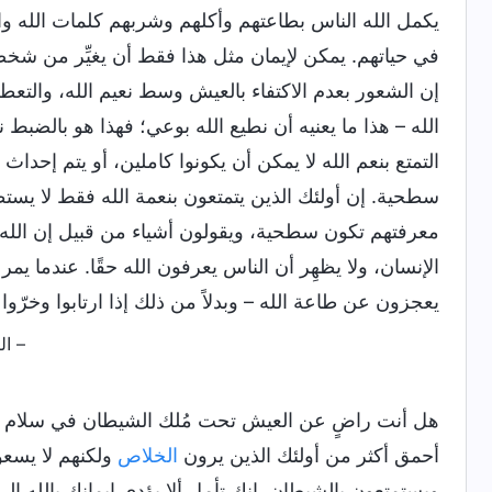
يكمل الله الناس بطاعتهم وأكلهم وشربهم كلمات الله واس
في حياتهم. يمكن لإيمان مثل هذا فقط أن يغيِّر من شخصي
إن الشعور بعدم الاكتفاء بالعيش وسط نعيم الله، وال
الله – هذا ما يعنيه أن نطيع الله بوعي؛ فهذا هو بالضبط ن
التمتع بنعم الله لا يمكن أن يكونوا كاملين، أو يتم إحداث
سطحية. إن أولئك الذين يتمتعون بنعمة الله فقط لا يستطي
معرفتهم تكون سطحية، ويقولون أشياء من قبيل إن الله يح
الإنسان، ولا يظهِر أن الناس يعرفون الله حقًا. عندما يمر 
يعجزون عن طاعة الله – وبدلاً من ذلك إذا ارتابوا وخرّو
– الكلمة، ج. 1. ظهور
هل أنت راضٍ عن العيش تحت مُلك الشيطان في سلام وفر
أحمق أكثر من أولئك الذين يرون
الخلاص
ولكنهم لا يسعو
ويستمتعون بالشيطان. إنك تأمل ألا يؤدي إيمانك بالله إ