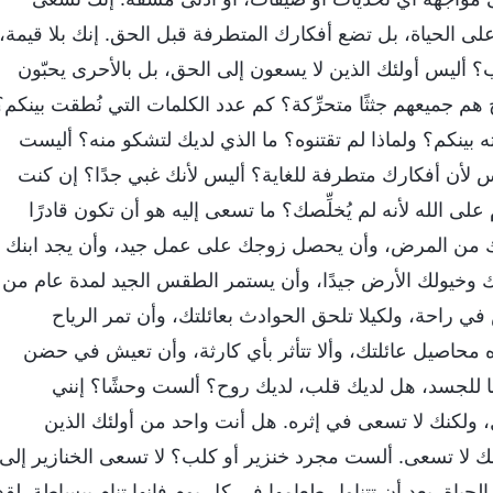
مة على الحياة، بل تضع أفكارك المتطرفة قبل الحق. إنك بلا قيمة،
ب؟ أليس أولئك الذين لا يسعون إلى الحق، بل بالأحرى يحبّون
م جميعهم جثثًا متحرِّكة؟ كم عدد الكلمات التي نُطقت بينكم؟
بينكم؟ ولماذا لم تقتنوه؟ ما الذي لديك لتشكو منه؟ أليست
س لأن أفكارك متطرفة للغاية؟ أليس لأنك غبي جدًا؟ إن كنت
على الله لأنه لم يُخلِّصك؟ ما تسعى إليه هو أن تكون قادرًا
الك من المرض، وأن يحصل زوجك على عمل جيد، وأن يجد ابنك
انك وخيولك الأرض جيدًا، وأن يستمر الطقس الجيد لمدة عام من
ي راحة، ولكيلا تلحق الحوادث بعائلتك، وأن تمر الرياح
ه محاصيل عائلتك، وألا تتأثر بأي كارثة، وأن تعيش في حضن
ا للجسد، هل لديك قلب، لديك روح؟ ألست وحشًا؟ إنني
لكنك لا تسعى في إثره. هل أنت واحد من أولئك الذين
لكنك لا تسعى. ألست مجرد خنزير أو كلب؟ لا تسعى الخنازير إلى
الحياة. بعد أن تتناول طعامها في كل يوم فإنها تنام ببساطة. لقد