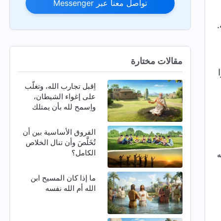
تواصل معنا عبر Messenger
.
مقالات مختارة
اِقبل تجارب الله، وتغلّب
على إغواء الشيطان،
واِسمح لله بأن يمتلك
كيانك بأكمله
الفروق الأساسية بين أن
تُخَلَّصَ وأن تنال الخلاص
الكامل؟
ما إذا كان المسيح ابن
الله أم الله نفسه