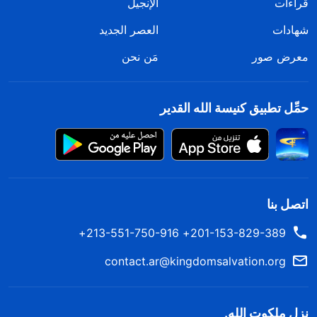
قراءات
الإنجيل
شهادات
العصر الجديد
معرض صور
مَن نحن
حمِّل تطبيق كنيسة الله القدير
اتصل بنا
201-153-829-389+ 213-551-750-916+
contact.ar@kingdomsalvation.org
نزل ملكوت الله.