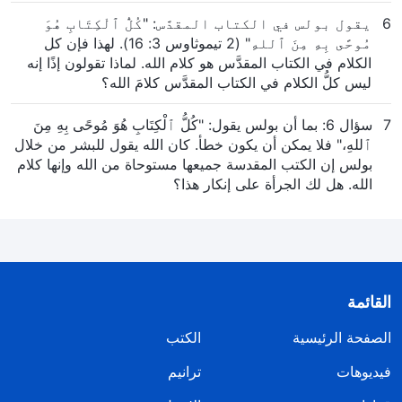
6
يقول بولس في الكتاب المقدَّس: "كُلُّ ٱلْكِتَابِ هُوَ
مُوحًى بِهِ مِنَ ٱللهِ" (2 تيموثاوس 3: 16). لهذا فإن كل
الكلام في الكتاب المقدَّس هو كلام الله. لماذا تقولون إذًا إنه
ليس كلُّ الكلام في الكتاب المقدَّس كلامَ الله؟
7
سؤال 6: بما أن بولس يقول: "كُلُّ ٱلْكِتَابِ هُوَ مُوحًى بِهِ مِنَ
ٱللهِ،" فلا يمكن أن يكون خطأ. كان الله يقول للبشر من خلال
بولس إن الكتب المقدسة جميعها مستوحاة من الله وإنها كلام
الله. هل لك الجرأة على إنكار هذا؟
القائمة
الصفحة الرئيسية
الكتب
فيديوهات
ترانيم