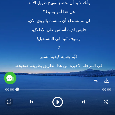
وأنك لا بد أن تخضع لتوبيخ طويل الأمد.
هل هذا أمر بسيط؟
إن لم تستطع أن تتمسك بالرؤى الآن،
فليس لديك أساس على الإطلاق،
وسوف تُنبَذ في المستقبل!
2
قيِّم بعناية كيفية السير
في المرحلة الأخيرة من هذا الطريق بطريقة صحيحة.
هذا هو الطريق الذي لا بد من سيره في المستقبل،
الطريق الذي يجب على كل الناس أن يسلكوه.
00:00
00:00
يجب ألّا تدع هذه المعرفة تمضي بلا اهتمام جاد،
ولا تعتقد أن ما أقوله لك كله هباء.
سوف يأتي اليوم الذي تستفيد فيه منه كله حق الاستفادة؛