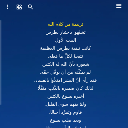
ترنيمة من كلام الله
تشبَّهوا باختبار بطرس
البيت الأول
كانت تنقية بطرس العظيمة
نتيجةً لكلِّ ما فعله.
شعوره بأنَّ الله له الكثير،
لم يمكّنه من أن يوفّي حقّه.
فقد رأى أنَّ البشر امتلأوا بالفساد،
لذلك كان ضميره بالذَّنب مثقَّلًا
أخبره يسوع بالكثير،
ولمْ يفهم سوى القليل.
قاوم وتمرَّد أحيانًا.
وبعد صلب يسوع