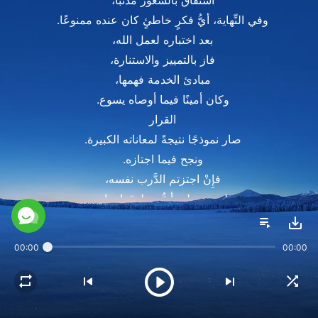
استفاق بالشِّعور مذنبًا،
وفي النِّهاية، أيُّ فكرٍ خاطئٍ كان عنده ممنوعًا.
بعد اختباره لعمل الله،
فاز بالتمييز والاستنارة،
مبادئ الخدمة فهمها،
وكان أمينًا فيما أوصاه يسوع.
القرار
صار نموذجًا نتيجةً لمعاناته الكبيرة.
ونجح فيما اجتازه.
فإِنْ اجتزتم الدَّرب نفسه،
لن يستطيع أيُّ مخلوقٍ انتزاع
بركاتكم منكم.
البيت الثاني
00:00
00:00
بطرس كان عالمًا بحاله،
بقداسة الرَّبِّ بعمقٍ
كان واعيًا.