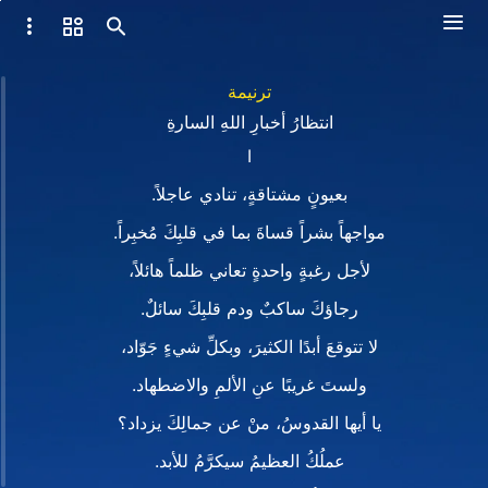
ترنيمة
انتظارُ أخبارِ اللهِ السارةِ
I
بعيونٍ مشتاقةٍ، تنادي عاجلاً.
مواجهاً بشراً قساةَ بما في قلبِكَ مُخبِراً.
لأجل رغبةٍ واحدةٍ تعاني ظلماً هائلاً،
رجاؤكَ ساكبٌ ودم قلبِكَ سائلٌ.
لا تتوقعَ أبدًا الكثيرَ، وبكلِّ شيءٍ جَوّاد،
ولستَ غريبًا عنِ الألمِ والاضطهاد.
يا أيها القدوسُ، منْ عن جمالِكَ يزداد؟
عملُكُ العظيمُ سيكرَّمُ للأبد.