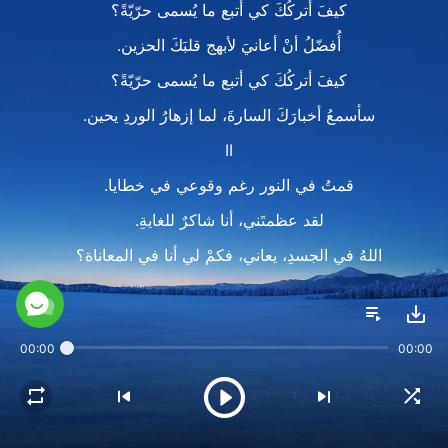
كيفَ أتركُكَ كي أتبع ما يُسمى حرّيّةً؟
أُفضّلُ أنْ أعانيَ لأبهج قلبَكَ الحزين.
كيفَ أتركُكَ كي أتبع ما يُسمى حرّيّةً؟
سأسمعُ أخبارَكَ السارةَ، لما إزهارُ الوردِ يحين.
II
قمتُ في النور رغم وقوعي في خطايا.
لقد عظمتَني، أنا شاكرٌ للغايةِ.
اللهُ في الجسدِ، يعاني، فكمْ لي أنا في المعاناة؟
إنِ استسلمتُ للظلمةِ، كيف سأرى اللهَ؟
كيفَ أتركُكَ كي أتبع ما يُسمى حرّيّةً؟
00:00
00:00
أُفضّلُ أنْ أعانيَ لأبهج قلبَكَ الحزين.
كيفَ أتركُكَ كي أتبع ما يُسمى حرّيّةً؟
سأسمعُ أخبارَكَ السارةَ، لما إزهارُ الوردِ يحين.