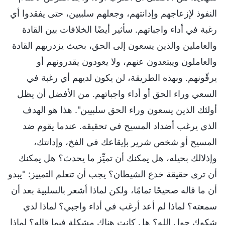
النفوذ لإزعاجهم وإدانتهم، وجعلهم سلبيين، حتى يفقدوا أي
رغبة في أداء واجباتهم. سأثير أيضًا الخلافات بين القادة
والعاملين والذين يسعون إلى الحق، بحيث يزدريهم القادة
والعاملون ويبتعدون عنهم، ولا يعودون يقدرونهم أو
يرقّونهم. وبهذه الطريقة، لن يكون لديهم أي رغبة في
السعي وراء الحق أو أداء واجباتهم. من الأفضل أن يظل
أولئك الذين يسعون وراء الحق سلبيين". هذا هو الهدف
الذي يرغب أضداد المسيح في تحقيقه. عندما يقوم ضد
المسيح أو شخص شرير بإيقاعك في الفخ، وإدانتك،
وإذلالك بحيله، هل يمكنك أن تميِّز ما يحدث؟ هل يمكنك
أن ترى حقيقة خدع الشيطان؟ يجب أن تتعلم التمييز: "يبدو
أن ما قاله صحيحًا تمامًا، ولكن لماذا أشعر بالسلبية بعد أن
سمعته؟ لماذا لم أعد أرغب في أداء واجبي؟ لماذا لدي
شكوك حول الله؟ هل كانت هناك مشكلة فيما قاله؟ لماذا