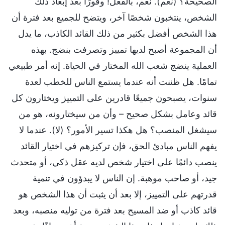
الصحيحة؟ (نعم). نعم، بالفعل! وفورًا بعد إبعاد ذلك
الشخص، ينتخبون شخصًا آخر، ويتضح للجميع بعد فترة أن
هذا الشخص أفضل بكثير من ذلك القائد الكاذب، ما يدل
أن المجموعة أصبح لديها تمييز وتصرفت بنضج. بهذه
العملية ينضج شعب الله المختار في الحياة. إنه أمر طبيعي
تمامًا. هل ظننت أنه عندما يستمع الناس للخطب لعدة
سنوات، يصبحون جميعًا قادرين على التمييز ويختارون كل
قائد وعامل بشكل صحيح – وأن من سيختارونه، هو من
سيشغل المنصب؟ هل هكذا تسير الأمور؟ (لا). عندما لا
يفهم الناس مبادئ الحق، فإن تركيزهم في اختيار القائد
ينصب دائمًا على اختيار شخص لديه عقل ذكي، أو متحدث
جيد، أو صاحب موهبة. إن الناس لا يبدؤون في تنمية
قدرتهم على التمييز، إلا بعد أن يثبت أن هذا الشخص هو
قائد كاذب أو ضد المسيح بعد فترة من توليه منصبه، وبعد