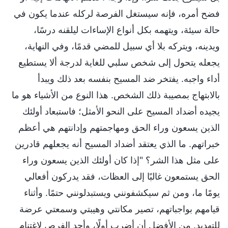
فضح أمره، فإنه سيستغل الفرصة لركله عندما يكون في
حالة سيئة، ويتهمه بكل أنواع الإساءات ليلقنه درسًا،
ويدينه، ويتركه بلا أي سبيل للمضي قدمًا، وفي النهاية،
يجعله يتحول إلى شخص سلبي للغاية لدرجة ألا يستطيع
أداء واجبه. يفتخر ضد المسيح بنفسه بعد ذلك ويبدأ
بالابتهاج بمصيبة ذلك الشخص. هذا النوع من الأشياء هو ما
يجيده أضداد المسيح على النحو الأمثل؛ فاستبعاد أولئك
الذين يسعون وراء الحق ومهاجمتهم وإدانتهم هي أعظم
خبراتهم. ما الذي يعتقد أضداد المسيح أنه يجعلهم قادرين
على مثل هذا الشر؟ "إذا كان أولئك الذين يسعون وراء
الحق يستمعون غالبًا إلى العظات، فقد يدركون أفعالي
يومًا ما، ومن ثم سيكشفونني ويستبدلونني حتمًا. وأثناء
قيامهم بواجباتهم، تصير مكانتي وهيبتي وسمعتي عرضة
للتهديد. من الأفضل أن أضرب أولًا، وأجد الفرص لاغتنام