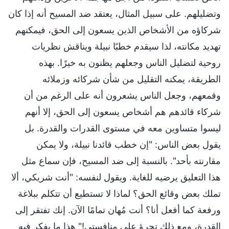
وتضليلهم. على سبيل المثال، يعتقد ضد المسيح أنه إذا كان
شركاؤه من الأشخاص الذين يسعون إلى الحق، فيمكنهم
تهديد مكانته، لذا سيقدم خطبًا نبيلة ويناقش نظريات
روحية لتضليل الناس وجعلهم يظنون به خيرًا. بهذه
الطريقة، يمكنه التقليل من شأن شركائه وزملائه
وقمعهم، وجعل الناس يشعرون أنه على الرغم من أن
شركاء قائدهم هم أشخاص يسعون إلى الحق، إلا أنهم
ليسوا متساوين معه في مستوى القدرات والقدرة. بل
يقول بعض الناس: "إن خطب قائدنا نبيلة، ولا يمكن
مقارنته بأحد". بالنسبة إلى ضد المسيح، فإن سماع مثل
هذا التعليق يرضيه للغاية. ويقول لنفسه: "أنت شريكي، ألا
تملك بعض وقائع الحق؟ لماذا لا تستطيع أن تتكلم ببلاغة
ورفعة كما أفعل أنا؟ أنت مُهان تمامًا الآن. إنك تفتقر إلى
القدرة، ومع ذلك تجرؤ على منافستي!" هذا ما يفكر فيه