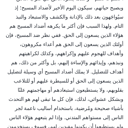
ويصبح حياتهم، سيكون اليوم الأخير لأضداد المسيح؛ إذ
سيُواجَهون بعد ذلك بالإدانة والكشف والاستبعاد والنبذ
التام. ولهذا السبب فإن أكثر ما يكرهه أضداد المسيح هم
هؤلاء الذين يسعون إلى الحق. ففي نظر ضد المسيح، فإن
أولئك الذين يسعون إلى الحق هم أعداء مكروهون،
وأهداف للهجوم عليهم وإكراههم، وكذلك لكراهيتهم
ونبذهم، وإيذائهم والإساءة إليهم، بل وأكثر من ذلك، هم
أهداف للتضليل. لا يملك أضداد المسيح أي وسيلة لتضليل
الذين يسعون إلى الحق أو للسيطرة عليهم أو للتلاعب
بقلوبهم، ولا يستطيعون استبعادهم أو مهاجمتهم علنًا
وبشكل عشوائي، لذلك، فإن كل ما تبقى لهم هو التحدث
بأشياء صحيحة ومُرضية، باستخدام أساليب ناعمة لجر
الناس إلى مستواهم المتدني. وإذا لم يتبعهم هؤلاء الناس
ولم يستطيعوا أن يكونوا مفيدين لهم، فسوف يستخدمون