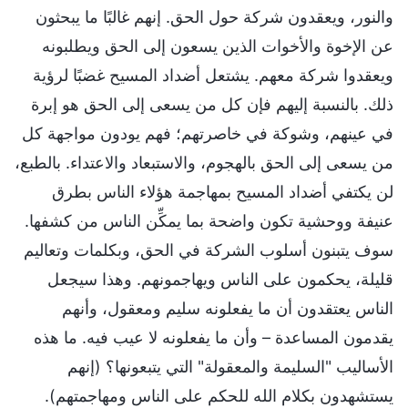
والنور، ويعقدون شركة حول الحق. إنهم غالبًا ما يبحثون
عن الإخوة والأخوات الذين يسعون إلى الحق ويطلبونه
ويعقدوا شركة معهم. يشتعل أضداد المسيح غضبًا لرؤية
ذلك. بالنسبة إليهم فإن كل من يسعى إلى الحق هو إبرة
في عينهم، وشوكة في خاصرتهم؛ فهم يودون مواجهة كل
من يسعى إلى الحق بالهجوم، والاستبعاد والاعتداء. بالطبع،
لن يكتفي أضداد المسيح بمهاجمة هؤلاء الناس بطرق
عنيفة ووحشية تكون واضحة بما يمكِّن الناس من كشفها.
سوف يتبنون أسلوب الشركة في الحق، وبكلمات وتعاليم
قليلة، يحكمون على الناس ويهاجمونهم. وهذا سيجعل
الناس يعتقدون أن ما يفعلونه سليم ومعقول، وأنهم
يقدمون المساعدة – وأن ما يفعلونه لا عيب فيه. ما هذه
الأساليب "السليمة والمعقولة" التي يتبعونها؟ (إنهم
يستشهدون بكلام الله للحكم على الناس ومهاجمتهم).