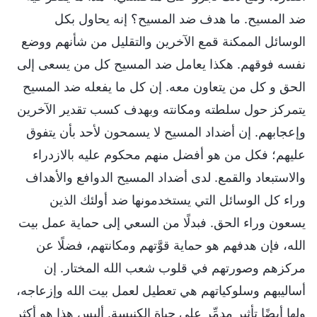
ضد المسيح. ما هدف ضد المسيح؟ إنه يحاول بكل
الوسائل الممكنة قمع الآخرين والتقليل من شأنهم ووضع
نفسه فوقهم. هكذا يعامل ضد المسيح كل من يسعى إلى
الحق و كل من يتعاون معه. إن كل ما يفعله ضد المسيح
يتمركز حول سلطته ومكانته وبهدف كسب تقدير الآخرين
وإعجابهم. إن أضداد المسيح لا يسمحون لأحد بأن يتفوق
عليهم؛ فكل من هو أفضل منهم محكوم عليه بالازدراء
والاستبعاد والقمع. لدى أضداد المسيح الدوافع والأهداف
وراء كل الوسائل التي يستخدمونها ضد أولئك الذين
يسعون وراء الحق. فبدلًا من السعي إلى حماية عمل بيت
الله، فإن هدفهم هو حماية قوَّتهم ومكانتهم، فضلًا عن
مركزهم وصورتهم في قلوب شعب الله المختار. إن
أساليبهم وسلوكياتهم هي تعطيل لعمل بيت الله وإزعاجه،
ولها أيضًا تأثير مدمِّر على حياة الكنيسة. أليس هذا هو أكثر