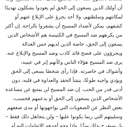
أن أولئك الذين يسعون إلى الحق لم يعودوا يشكلون تهديدًا
لمكانتهم وسلطتهم، ولا أحد يجرؤ على الإبلاغ عنهم أو
كشفهم، يمكن لأضداد المسيح أن يشعروا بالراحة. إن أكثر
من يكرههم ضد المسيح في الكنيسة هم الأشخاص الذين
يسعون إلى الحق، خاصة الذين لديهم حس العدالة
ويجرؤون على فضح قائد كاذب وضد المسيح والإبلاغ عنه.
يرى ضد المسيح هؤلاء الناس وكأنهم إبَر في عينيه،
وأشواك في خاصرته. فإذا رأى شخصًا يسعى إلى الحق
ويؤدي واجبه طوعًا، ينشأ الحقد والعداوة في قلبه، دون
أدنى قدر من الحب. إن ضد المسيح لن يمتنع عن مساعدة
الأشخاص الذين يسعون إلى الحق أو يدعمهم فحسب،
بغض النظر عن الصعوبات التي يواجهونها أو مدى ضعفهم
وسلبيتهم التي ربما يكونوا عليها – ولن يتجاهل ذلك فقط –
بل سيفرح بذلك سرًّا. وإذا وجه أحدهم الاتهامات إليه أو