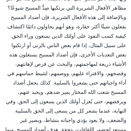
مظاهر الأفعال الشريرة التي يرتكبها ضِدُّ المسيح شيوعًا؟
وبالإضافة إلى هذه الأفعال الشريرة، فإن أضداد المسيح
يفعلون شيئًا أكثر حقارة، وهو أنهم يحاولون دائمًا اكتشاف
كيفية كسب النفوذ على أولئك الذين يسعون وراء الحق.
على سبيل المثال، إذا قام بعض الناس بالزنى أو ارتكبوا
بعض التعديات الأخرى، فإن أضداد المسيح يستغلون هذه
الأشياء ذريعة لمهاجمتهم، والبحث عن فرص لإهانتهم،
وفضحهم، والافتراء عليهم، ووصمهم، لتثبيط حماسهم في
أداء واجباتهم حتى يشعروا بالسلبية. كذلك يجعل أضداد
المسيح شعب الله المختار يميز ضدهم، ويحيد عنهم،
ويرفضهم، حتى يُعزل أولئك الذين يسعون إلى الحق. وفي
النهاية، عندما يشعر كل من يسعى إلى الحق بالسلبية
والضعف، ولا يعود يؤدي واجباته بنشاط، ويصير غير
مستعد لحضور اللقاءات، يتحقق هدف أضداد المسيح. وبما