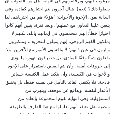
مرغوب فيهم، ويرفضونهم في النهاية. هل من الصواب أن
يفعلوا ذلك؟ (نعم). هناك آخرون يتم اختيارهم كقادة، وفي
البداية يقول الإخوة والأخوات: "هؤلاء هم من اخترناهم، لذا
يتعين علينا التعاون مع عملهم". وبعد فترة، يتبين أنهم كانوا
اختيارًا خطأً: إنهم متحمسون في إيمانهم بالله، لكنهم لا
يملكون الفهم الروحي. إنهم يميلون للتحريف، ومتكبرون
وبارون في عين ذاتهم؛ لا يناقشون الأمور مع الآخرين، ولا
يفعلون شيئًا وفقًا للمبادئ، بل يتصرفون بتهور، ما يؤدي
إلى خروقات أمنية، وأن يتم القبض باستمرار على الإخوة
والأخوات في الكنيسة، وأن يتكبد عمل الكنيسة خسائر
فادحة. فلا يكتفي القائد بالتأمل في نفسه فقط، بل يختلق
الأعذار لنفسه، ويدافع عن موقفه، ويتهرب من
المسؤولية. وفي النهاية تقوم المجموعة بإبعاده من
منصبه. هل تعتقد أنهم تعاملوا مع هذا الظرف بالطريقة