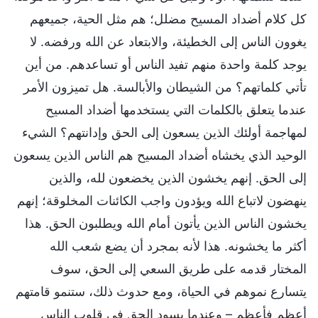
كل كلام أضداد المسيح مضلل؛ هم مثل الحية، جميعهم
يغوون الناس إلى الخطيئة، والابتعاد عن الله ورفضه. لا
يوجد كلمة واحدة منهم تفيد الناس أو تساعدهم. من أين
تأتي كلماتهم؟ من الشيطان والأبالسة. هل تميزون الأمر
عندما يتعلق بالكلمات التي يستخدمها أضداد المسيح
لمهاجمة أولئك الذين يسعون إلى الحق وإدانتهم؟ الشيء
الوحيد الذي يخشاه أضداد المسيح هم الناس الذين يسعون
إلى الحق. إنهم يخشون الذين يخضعون لله، والذين
ينهضون لاتباع الله ويؤدون واجب الكائنات المخلوقة؛ إنهم
يخشون الناس الذين يأتون أمام الله ويطلبون الحق. هذا
أكثر ما يخشونه. هذا لأنه بمجرد أن يضع شعب الله
المختار قدمه على طريق السعي إلى الحق، سوف
يتسارع نموهم في الحياة، ومع حدوث ذلك، ستنمو قامتهم
أعظم فأعظم – وعندما يسود الحق في قلوب الناس