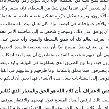
عندما يُمنح شيئًا من السلطة، فإنه يريد تكوين زمر، والقيام با
ى أي شخص آخر. عندما يُمنح شيئًا من السلطة، فإنه يشعر وكأنه 
 الآخرون، ويريد تشكيل حِزْبٍ، تشكيل عصبة خاصة به. عندما ي
ة والأخوات بإحكام في قبضته. وإذا كان عمل بيت الله يتطلب نق
ن يوافق على ذلك، وسيحتاج شخص ما إلى مناقشة الأمر معه،
ن يعرف العالم كله أنه يتمتع بالسلطة والنفوذ، وأنه يتعين على 
. لن يعترف ضِدُّ المسيح أبدًا بأن لديه شخصية فاسدة. لاحظوا ه
ون بأن لديهم شخصية فاسدة يستطيعون أن يتوبوا بعد ارتكاب خ
ون فيه، وما نوع الطريق الذي يسلكونه في النهاية، وكيف يتصرف
يتصرفون فيما يتعلق بالمكانة، وما طرقهم وأساليبهم في القيام 
توصل إلى استنتاجات بشأن هذه الأشياء، فهذا يعني أن لديكم بع
ض الاعتراف بأن كلام الله هو الحق والمعيار الذي يُق
بب ثالث لرفض أضداد المسيح قبول تهذيبهم والافتقار لموقف ا
راف بأن كلام الله هو الحق وهو المعيار الذي يُقاس عليه كل شي