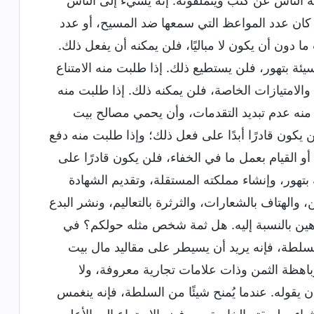
عه الناس عن كثب ويتملقونه. إنه يسيء إلى الناس
ًّا كان عدد المواعظ التي سمعها ضد المسيح، أو عدد
 ما دون أن يكون لا مباليًا، فلن يمكنه أن يفعل ذلك.
يئة بتهور، فلن يستطيع ذلك. إذا طلبت منه الامتناع
ة والامتيازات الخاصة، فلن يمكنه ذلك. إذا طلبت منه
منه عدم تبديد التقدمات، وأن يحمي مصالح بيت
 يكون قادرًا أبدًا على فعل ذلك؛ وإذا طلبت منه دفع
القيام بعمل ما في الخفاء، فلن يكون قادرًا على
بتهور، وإنشاء مملكته المستقلة، وتقديم الشهادة
والهتاف بالشعارات، والثرثرة بالتعاليم، ونشر البدع
ر هين بالنسبة إليه. هل ثمة شخص مثله حولكم؟ في
سلطة، فإنه يريد أن يسيطر على مقاليد مال بيت
ة وباهظة الثمن وذات علامات تجارية معروفة، ولا
قوله. عندما يُمنح شيئًا من السلطة، فإنه ينغمس