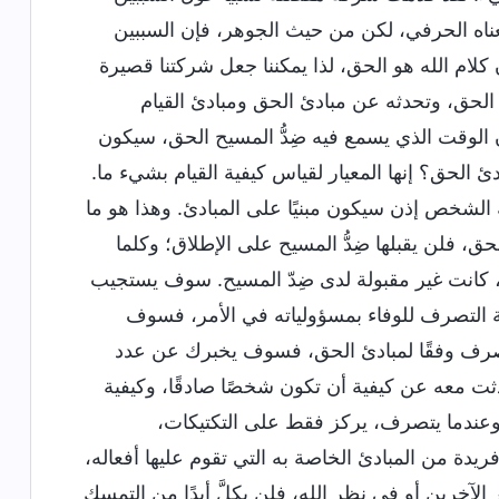
عناه الحرفي، لكن من حيث الجوهر، فإن السببين
لام الله هو الحق، لذا يمكننا جعل شركتنا قصيرة
الحق، وتحدثه عن مبادئ الحق ومبادئ القيام
ان الوقت الذي يسمع فيه ضِدُّ المسيح الحق، سيكون
ئ الحق؟ إنها المعيار لقياس كيفية القيام بشيء ما.
له الشخص إذن سيكون مبنيًا على المبادئ. وهذا هو ما
لحق، فلن يقبلها ضِدُّ المسيح على الإطلاق؛ وكلما
 كانت غير مقبولة لدى ضِدّ المسيح. سوف يستجيب
ية التصرف للوفاء بمسؤولياته في الأمر، فسوف
تصرف وفقًا لمبادئ الحق، فسوف يخبرك عن عدد
حدثت معه عن كيفية أن تكون شخصًا صادقًا، وكيفية
عندما يتصرف، يركز فقط على التكتيكات،
دة من المبادئ الخاصة به التي تقوم عليها أفعاله،
الآخرين أو في نظر الله، فلن يكلَّ أبدًا من التمسك