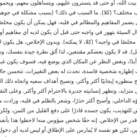
يت الله، أو حتى قد يتسترون عليهم، ويتساهلون معهم، ويحمونه
 مختلف؟ (كلا). ما السبب في ذلك؟ (بسبب مشكلة في جوهر طبيع
يضمر المفاهيم والمظالم في قلبه، فهل يمكن أن يكون مخلص
ال السيئة بتهور في واجبه حتى قبل أن يكون لديه أي مفاهيم أو
مخلصًا في واجبه؟ (كلا، لا يمكنه). وبدون الإخلاص، هل يكون لا 
). قد لا يكون بعضكم مقتنعين، لذا ألق نظرة جيدة بنفسك، وسيأت
 أبدًا، وبغض النظر عن المكان الذي يوضع فيه، فسوف يكون غي
إظهاره شخصية فاسدة، تحدث له بعض التغييرات. تتحسن حالته أك
 منظوره إيجابيًا أكثر وأكثر، وتصبح أهداف سعيه واتجاه ذلك ا
متزايد، وتظهر إنسانيته جديرة بالاحترام أكثر وأكثر. وعلى الن
ؤه الداخلي، وأصبح أكثر حذرًا، وشعر بالظلم في قلبه، وزادت مف
 للتهذيب، يكون جسده قادرًا على دفع القليل من الثمن، ولكن ع
قدر من الإخلاص. إنه حقًا شخص ميؤوس منه! لاحظوا هذا بأنف
ين، لكن هو نفسه لا يُمارس على الإطلاق أو ليس لديه أي دخ