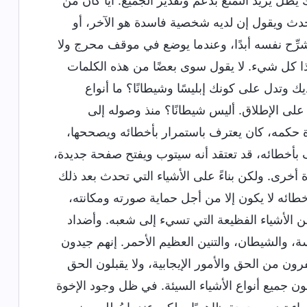
ظل يريد التمتع بدعم وتقدير الجميع. أيًّا كان من
حدث ويقول إن لديه شخصية فاسدة هو الآخر، أو
رِّح نفسه أبدًا، وعندما يوضع في موقف محرج ولا
هذا كل شيء. لا يقول سوى بعضًا من هذه الكلمات
يك وتدل على كونك إبليسًا وشيطانًا؟ ما أنواع
على الإطلاق. أليس شيطانًا؟ منذ وصوله إلى
رة حكمه، كان يعترف باستمرار بأخطائه ويصححها،
ف بأخطائه، قد تعتقد أنه سيتوب ويفتح صفحة جديدة،
أخرى. ولكن بناءً على الأشياء التي تحدث بعد ذلك
خطائه لا يكون إلا من أجل حماية صورته ومكانته،
من الأشياء الفظيعة التي تسيء إلى شعبه. وأضداد
، والشيطان، والتنين العظيم الأحمر. إنهم جيدون
ون من الحق والأمور الإيجابية، ولا يقبلون الحق
ون جميع أنواع الأشياء السيئة. في ظل وجود الإخوة