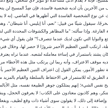
المسيح، فإنه لا يقدم أدنى مساعدة أو تنوير لأي شخص، ومع ذلك ي
 من الآخرين بأن لديه شخصية فاسدة، فإن ضِدَّ المسيح لن يت
 عن نوع الشخصية الفاسدة التي أظهرها في الماضي. إنه لا يش
خرجًا، سيقول شيئًا من قبيل: "نعم، أنا إبليس، أنا شيطان"، و
ة الفارغة. وإذا سألته: "ما المظاهر والكشوفات المحددة التي لد
فع والنوايا التي تكون لديك عندما تتصرف؟" فلن يقول أي شيء 
ة، ارتكب التنين العظيم الأحمر شرورًا لا حصر لها، وخلال فت
كان يشتد باستمرار في إساءة معاملته لشعبه. عندما تراه يعتر
ديه موقف الاعتراف، وأنه ربما لن يرتكب مثل هذه الأخطاء مرة 
ة تطور الأمور، يمكن القول إن اعتراف التنين العظيم الأحمر بأ
د الطريق له للاستمرار في الاحتفاظ بالسلطة والقيام بالمزيد 
ح نفس الشيء؛ إنهم يمتلكون جوهر الطبيعة نفسه، مثل الأبالسة
تنكر، وهم كاذبون معتادون على الكذب؛ لا يعرفون الخجل، وينفر
ًا. وإضافة إلى ذلك، لا يقولون سوى أشياء ذات وقع لطيف، ويفعل