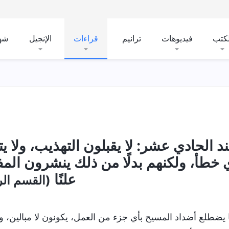
لكتب
فيديوهات
ترانيم
قراءات
الإنجيل
شه
ند الحادي عشر: لا يقبلون التهذيب، ولا ي
 خطأ، ولكنهم بدلًا من ذلك ينشرون المف
علنًا
(القسم الر
 يضطلع أضداد المسيح بأي جزء من العمل، يكونون لا مبالين،