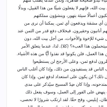
شياء تبدو صحيحة ظاهريًا، ولكن عندما يُطلب منهم
ت الله، فإنهم لا يفعلون شيئًا من هذا القبيل، وبدلًا
بون أعمالًا سيئة بتهور، وينشؤون مملكتهم
ن أي مشقة ويدفعون أي ثمن. يمكننا أن نرى من
هم أنانيون وحقيرون. فبخلاف دفع قدر من الثمن عند
ل شيء للإخوة والأخوات، من أجل بيت الله، دون
لون هذا العبء؟ (كلا). لذا، عندما يتعلق الأمر
ا العمل، فلن يكونوا قد نفذوا أيًّا من هذه الأشياء.
ضطرون لدفع ثمن، وعلى الأرجح لن يستطيعوا
لب الناس قد يستفيدون من ذلك، وإذا كان أغلب الناس
ل ذلك؟ لن يكون على استعداد لدفع ثمن. وإذا كان
يمتدحونه، وإذا كان ضِدّ المسيح سيُذكر على مدى
نهض على الفور إلى العمل، وسوف يفعل ذلك
ن، إبليس، وقح حقًا. لقد ارتكب شرورًا لا تحصى،