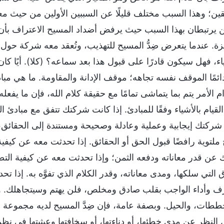
قين؛ وهذا السبب مختلف قليلًا عن السببين الأولين من حيث م
ين يرتبطان بهذا السبب حيث يرفض أضداد المسيح الاعتراف بأن ك
ة. عندما يتعرض ضِدُّ المسيح للتهذيب، وتُعقد معه شركة حول 
ياء، فهل سيكون قادرًا على قبول هذا بعد سماعه؟ (كلا). أيًا ك
دائمًا الموقف نفسه تجاهه؛ موقف الإدانة والمقاومة. ما هي مباد
م الأمر يتم بما يتماشى تمامًا مع حقيقة كلام الله، فإن ما يفع
القيام بالأشياء وفقًا للمبادئ. إذا كانت شركتك تتفق مع مبادئ ا
شركتك إيجابية وعملية وعادلة وصحيحة ومستندة إلى الحقائق،
ملتوية رافضًا قبول الحق أو الحقائق. إذا تحدثت معه عن كيف
 عن قدر معاناته ودفعه الثمن؛ وإذا تحدثت معه عن كيفية ال
 التي سلكها، ومدى معاناته، وقدر الكلام الذي تفوَّه به. إذا ت
ف وأداء الواجب بقلب صادق ومخلص، فلن يهتم وسيتجاهلك. و
ططات، والحيل. وبصفة عامة، فإن ضِدَّ المسيح لديه مجموعة فري
النظر عن مدى خطئها، أو دناءتها، أو سخافتها وعبثيتها في نظر 