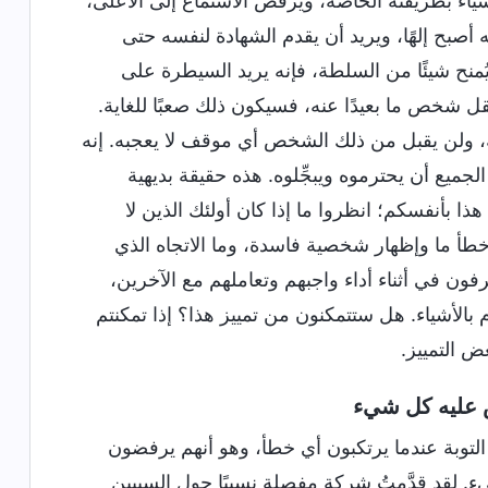
لأشياء بطريقته الخاصة، ويرفض الاستماع إلى الأعلى،
أصبح إلهًا، ويريد أن يقدم الشهادة لنفسه حتى
ُمنح شيئًا من السلطة، فإنه يريد السيطرة على
ل شخص ما بعيدًا عنه، فسيكون ذلك صعبًا للغاية.
 ولن يقبل من ذلك الشخص أي موقف لا يعجبه. إنه
الجميع أن يحترموه ويبجِّلوه. هذه حقيقة بديهية
ذا بأنفسكم؛ انظروا ما إذا كان أولئك الذين لا
طأ ما وإظهار شخصية فاسدة، وما الاتجاه الذي
ون في أثناء أداء واجبهم وتعاملهم مع الآخرين،
بالأشياء. هل ستتمكنون من تمييز هذا؟ إذا تمكنتم
ض التمييز.
اس عليه كل شيء
لتوبة عندما يرتكبون أي خطأ، وهو أنهم يرفضون
ء. لقد قدَّمتُ شركة مفصلة نسبيًا حول السببين