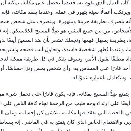
ًّا كان العمل الذي يقوم به، فعندما يحصل على مكانة، يمكنه أن 
ًا ويرتكب أعمالًا سيئة بتهور في عمله. وعندما يفقد مكانته، ف
نه يتصرف بطريقة جريئة ومتهورة، ويتصرف مثل شخص همجي جامح
أشخاص، من بين جميع البشر، هو ضِدُّ المسيح الكلاسيكي. إنه
، بطريقة يسهل فهمها وتجعلك تشعر بأن ضد المسيح أيضًا لديه
ما، وعندما يُظهر شخصية فاسدة، وتحاول أنت فضحه وتشريحه، 
اد مطلقًا لقبول الأمر، وسوف يفكر في كل طريقة ممكنة لدحض
أحد قادرًا على المساس به، وأي شخص يمس وترًا حساسًا، 
وسيُعامل باعتباره عدوًا له.
 يتمتع ضِدُّ المسيح بمكانة، فإنه يكون قادرًا على تحمل شيء 
ا أيضًا على ارتداء وجه طيب من الرحمة تجاه كافة الناس على 
ي اللحظة التي يفقد فيها مكانته، يتلاشى كل إحسانه، وعلى ال
ير، والاهتمام الخاص الذي كان يتمتع به في الماضي. إنه ببساطة 