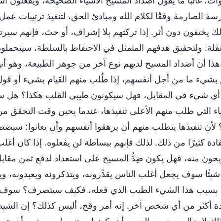
وات، غالبًا ما يقول أضداد المسيح الأشياء الصحيحة، ويفعلون أ
سة الصارمة وفقًا لكلام الله ومبادئ الحق، لتنفيذ ترتيبات عمل بي
ك يختفون دون أثر. إذا تركتهم بلا إشراف، أو حث، فإنهم سيرتك
قلة. ولتحقيق هدفهم المتمثل في الاحتفاظ بالسلطة، سيتحملو
هذا أن أضداد المسيح لديهم نوع آخر من جوهر الطبيعة، وهو أن
م بشيء ما من أجل أنفسهم، إذا طُلب منهم القيام بشيء أو قو
أي شيء في المقابل، فهل سيكونون طيبي القلب هكذا؟ هل سيتحم
اء التي طلب منهم الأعلى تنفيذها، عندما يحين وقت التحقق من هذ
؟ لأن تنفيذها يتطلب منهم أن يرهقوا أنفسهم وأن يعانوا؛ سي
فادة كثيرًا من ذلك. لذلك فإنهم ببساطة لن يفعلوه. إذا كان أغ
بحون منه، فهل يكون ضِدُّ المسيح على استعداد لدفع ثمن مقاب
 شيئًا سوف يجعل أغلب الناس يقدِّرونه، ويتذكرونه ويعبدونه، و
 بسبب هذا الشيء الطيب الذي فعله، فكيف سيتصرف؟ سوف ي
ة أكثر من أي شخص آخر. إنه أمر وقح، أليس كذلك؟ إن الشيطا