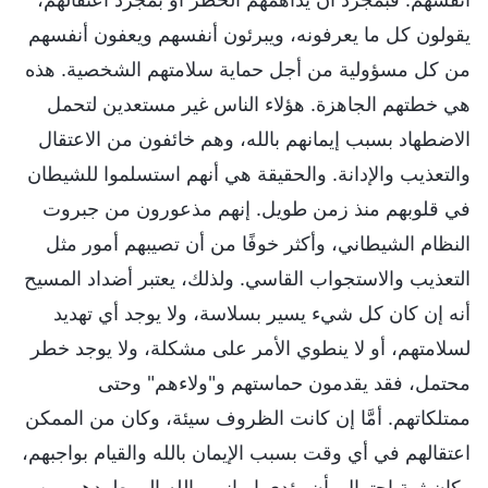
يقولون كل ما يعرفونه، ويبرئون أنفسهم ويعفون أنفسهم
من كل مسؤولية من أجل حماية سلامتهم الشخصية. هذه
هي خطتهم الجاهزة. هؤلاء الناس غير مستعدين لتحمل
الاضطهاد بسبب إيمانهم بالله، وهم خائفون من الاعتقال
والتعذيب والإدانة. والحقيقة هي أنهم استسلموا للشيطان
في قلوبهم منذ زمن طويل. إنهم مذعورون من جبروت
النظام الشيطاني، وأكثر خوفًا من أن تصيبهم أمور مثل
التعذيب والاستجواب القاسي. ولذلك، يعتبر أضداد المسيح
أنه إن كان كل شيء يسير بسلاسة، ولا يوجد أي تهديد
لسلامتهم، أو لا ينطوي الأمر على مشكلة، ولا يوجد خطر
محتمل، فقد يقدمون حماستهم و"ولاءهم" وحتى
ممتلكاتهم. أمَّا إن كانت الظروف سيئة، وكان من الممكن
اعتقالهم في أي وقت بسبب الإيمان بالله والقيام بواجبهم،
وكان ثمة احتمال بأن يؤدي إيمانهم بالله إلى طردهم من