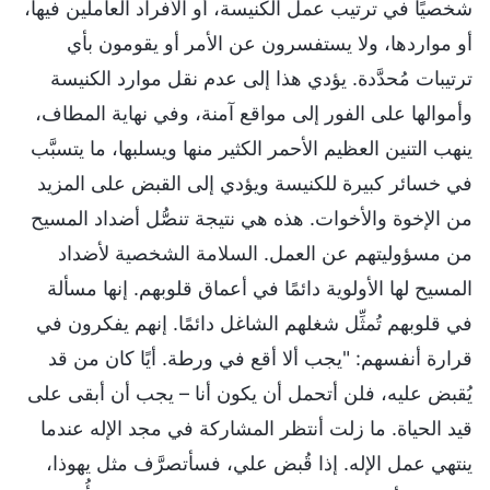
شخصيًا في ترتيب عمل الكنيسة، أو الأفراد العاملين فيها،
أو مواردها، ولا يستفسرون عن الأمر أو يقومون بأي
ترتيبات مُحدَّدة. يؤدي هذا إلى عدم نقل موارد الكنيسة
وأموالها على الفور إلى مواقع آمنة، وفي نهاية المطاف،
ينهب التنين العظيم الأحمر الكثير منها ويسلبها، ما يتسبَّب
في خسائر كبيرة للكنيسة ويؤدي إلى القبض على المزيد
من الإخوة والأخوات. هذه هي نتيجة تنصُّل أضداد المسيح
من مسؤوليتهم عن العمل. السلامة الشخصية لأضداد
المسيح لها الأولوية دائمًا في أعماق قلوبهم. إنها مسألة
في قلوبهم تُمثِّل شغلهم الشاغل دائمًا. إنهم يفكرون في
قرارة أنفسهم: "يجب ألا أقع في ورطة. أيًا كان من قد
يُقبض عليه، فلن أتحمل أن يكون أنا – يجب أن أبقى على
قيد الحياة. ما زلت أنتظر المشاركة في مجد الإله عندما
ينتهي عمل الإله. إذا قُبض علي، فسأتصرَّف مثل يهوذا،