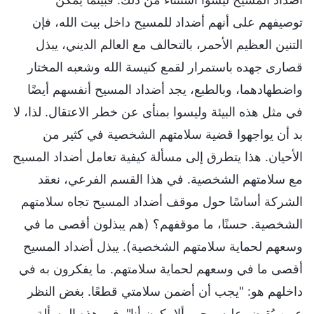
توصيفهم على أنهم أضداد للمسيح داخل بيت الله، فإن
التنين العظيم الأحمر، بالتحالف مع العالم الديني، يبذل
قصارى جهده باستمرار لقمع كنيسة الله وشعبه المختار
واضطهادهما، وبالطبع، يجد أضداد المسيح أنفسهم أيضًا
في مثل هذه البيئة وليسوا بمنأى عن خطر الاعتقال. لذا، لا
بد أن يواجهوا قضية سلامتهم الشخصية في كثير من
الأحيان. هذا يتطرق إلى مسألة كيفية تعامل أضداد المسيح
مع سلامتهم الشخصية. في هذا القسم الفرعي، نعقد
الشركة أساسًا حول موقف أضداد المسيح تجاه سلامتهم
الشخصية. حسنًا، ما موقفهم؟ (هم يبذلون أقصى ما في
وسعهم لحماية سلامتهم الشخصية). يبذل أضداد المسيح
أقصى ما في وسعهم لحماية سلامتهم. ما يفكرون به في
داخلهم هو: "يجب أن أضمن سلامتي قطعًا. بغض النظر
عمن يُقبض عليه، يجب ألا يكون أنا". في هذه المسألة،