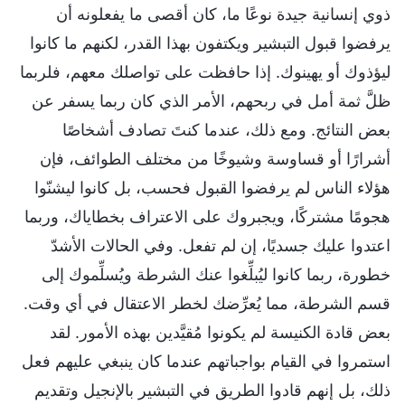
ذوي إنسانية جيدة نوعًا ما، كان أقصى ما يفعلونه أن
يرفضوا قبول التبشير ويكتفون بهذا القدر، لكنهم ما كانوا
ليؤذوك أو يهينوك. إذا حافظت على تواصلك معهم، فلربما
ظلَّ ثمة أمل في ربحهم، الأمر الذي كان ربما يسفر عن
بعض النتائج. ومع ذلك، عندما كنتَ تصادف أشخاصًا
أشرارًا أو قساوسة وشيوخًا من مختلف الطوائف، فإن
هؤلاء الناس لم يرفضوا القبول فحسب، بل كانوا ليشنّوا
هجومًا مشتركًا، ويجبروك على الاعتراف بخطاياك، وربما
اعتدوا عليك جسديًا، إن لم تفعل. وفي الحالات الأشدّ
خطورة، ربما كانوا ليُبلِّغوا عنك الشرطة ويُسلِّموك إلى
قسم الشرطة، مما يُعرِّضك لخطر الاعتقال في أي وقت.
بعض قادة الكنيسة لم يكونوا مُقيَّدين بهذه الأمور. لقد
استمروا في القيام بواجباتهم عندما كان ينبغي عليهم فعل
ذلك، بل إنهم قادوا الطريق في التبشير بالإنجيل وتقديم