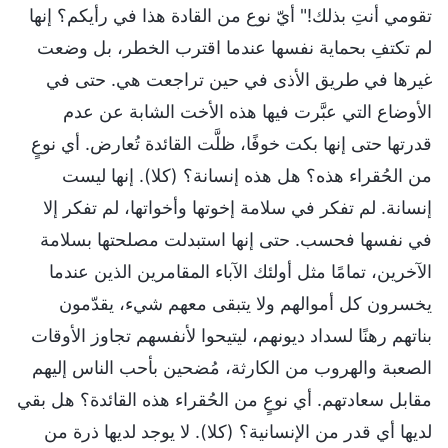
تقومي أنتِ بذلك!" أيّ نوع من القادة هذا في رأيكم؟ إنها
لم تكتفِ بحماية نفسها عندما اقترب الخطر، بل وضعت
غيرها في طريق الأذى في حين تراجعت هي. حتى في
الأوضاع التي عبَّرت فيها هذه الأخت الشابة عن عدم
قدرتها حتى إنها بكت خوفًا، ظلَّت القائدة تُعارض. أي نوعٍ
من الحُقراء هذه؟ هل هذه إنسانة؟ (كلا). إنها ليست
إنسانة. لم تفكر في سلامة إخوتها وأخواتها، لم تفكر إلا
في نفسها فحسب. حتى إنها استبدلت مصلحتها بسلامة
الآخرين، تمامًا مثل أولئك الآباء المقامرين الذين عندما
يخسرون كل أموالهم ولا يتبقى معهم شيء، يقدّمون
بناتهم رهنًا لسداد ديونهم، ليتيحوا لأنفسهم تجاوز الأوقات
الصعبة والهروب من الكارثة، مُضحين بأحب الناس إليهم
مقابل سعادتهم. أي نوعٍ من الحُقراء هذه القائدة؟ هل بقي
لديها أي قدر من الإنسانية؟ (كلا). لا يوجد لديها ذرة من