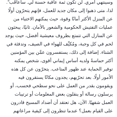
وسينتهي أمري. لن تكون ثمة عاقبة حسنة لي. سأُعاقَب".
لذا، متى ذهبوا إلى مكان جديد للعمل، فإنهم يتحرّون أولًا
عن المنزل الأكثر أمانًا وقوة، حيث يمكنهم الاختباء من
عمليات التفتيش الحكومية والشعور بالأمان. ثانيًا، يبحثون
عن المنازل التي تتمتع بظروف معيشية أفضل، حيث يوجد
لحم في كل وجبة، ومُكيِّف للهواء في الصيف، وتدفئة في
الشتاء. إضافة إلى ذلك، يستفسرون عمَّن بين المؤمنين
أكثر حماسةً ولديه أساس إيماني أقوى، شخص يمكنه
توفير الحماية عند ظهور المتاعب. يتحرّون عن كل هذه
الأمور أولًا. بعد تحرّيهم، يجدون مكانًا يستقرون فيه
ويقومون بقدر من العمل على نحو سطحي فحسب، أو
يرسلون رسالة أو ينقلون بعض المعلومات أو ترتيبات
العمل شفهيًا. الآن، هل تعتقد أن أضداد المسيح قادرون
على القيام بعمل؟ عندما تنظرون إلى كيفية مراعاتهم