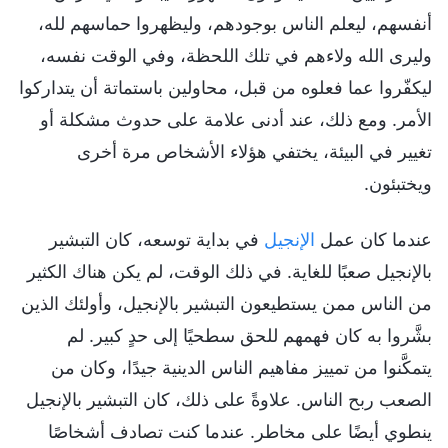
أنفسهم، ليعلم الناس بوجودهم، وليظهروا حماسهم لله،
وليرى الله ولاءهم في تلك اللحظة، وفي الوقت نفسه،
ليكفّروا عما فعلوه من قبل، محاولين باستماتة أن يتداركوا
الأمر. ومع ذلك، عند أدنى علامة على حدوث مشكلة أو
تغيير في البيئة، يختفي هؤلاء الأشخاص مرة أخرى
ويختبئون.
عندما كان عمل
الإنجيل
في بداية توسعه، كان التبشير
بالإنجيل صعبًا للغاية. في ذلك الوقت، لم يكن هناك الكثير
من الناس ممن يستطيعون التبشير بالإنجيل، وأولئك الذين
بشَّروا به كان فهمهم للحق سطحيًا إلى حدٍ كبير. لم
يتمكَّنوا من تمييز مفاهيم الناس الدينية جيدًا، وكان من
الصعب ربح الناس. علاوةً على ذلك، كان التبشير بالإنجيل
ينطوي أيضًا على مخاطر. عندما كنت تصادف أشخاصًا