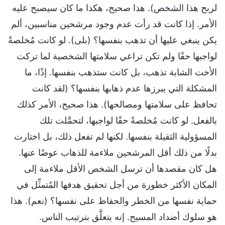
لربح هذا الشخص). هذا صحيح، هكذا ما كان سيصبح عليه
الأمر. إذا كانت قد رأت عدم وجود مرشحين مناسبين، ألم
يكن ينبغي عليها أن تذهب بنفسها؟ (بلى). لو كانت مُخلصةً
لواجبها حقًا ولم تكن تراعي سلامتها الشخصية لما تركت
الأخت الشابة تذهب، بل كانت ستذهب بنفسها. إذًا، ما
المشكلة التي يبرزها عدم ذهابها بنفسها؟ (لقد كانت
تحافظ على سلامتها ومصالحها). هذا صحيح، الأمر كذلك
بالفعل. لو كانت مُخلصةً حقًا لواجبها، لتحمَّلت تلك
المسؤولية الثقيلة بنفسها. لكنها لم تفعل ذلك، بل اختارت
بدلًا من ذلك أقل المرشحين ملاءمة للذهاب عوضًا عنها.
هل كان مقصدها أن ترسل الشخص الأقل ملاءمة إلى
المكان الأكثر خطورة من أجل تحقيق هدفها المُتمثِّل في
حماية نفسها من الخطر والحفاظ على نفسها؟ (نعم). هذا
هو سلوك أضداد المسيح. إنه يتعلَّق بترتيب الناس.