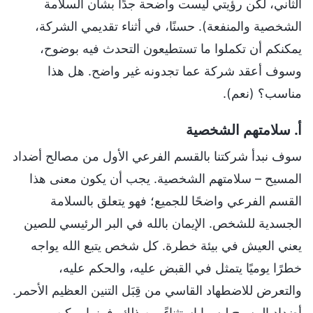
الثاني، لكن رؤيتي ليست واضحة جدًا بشأن السلامة
الشخصية والمنفعة). حسنًا، في أثناء تقديمي الشركة،
يمكنكم أن تكملوا ما تستطيعون التحدث فيه بوضوح،
وسوف أعقد شركة عما تجدونه غير واضح. هل هذا
مناسب؟ (نعم).
أ. سلامتهم الشخصية
سوف نبدأ شركتنا بالقسم الفرعي الأول من مصالح أضداد
المسيح – سلامتهم الشخصية. يجب أن يكون معنى هذا
القسم الفرعي واضحًا للجميع؛ فهو يتعلق بالسلامة
الجسدية للشخص. الإيمان بالله في البر الرئيسي للصين
يعني العيش في بيئة خطرة. كل شخص يتبع الله يواجه
خطرًا يوميًا يتمثل في القبض عليه، والحكم عليه،
والتعرض للاضطهاد القاسي من قِبَل التنين العظيم الأحمر.
أضداد المسيح ليسوا استثناءً من ذلك. فبينما يمكن