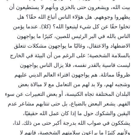
بيت الله، ويشعرون حتى بالخزي وبأنهم لا يستطيعون أن
يظهروا وجوههم. هل هؤلاء الناس أتباع الله حقًا؟ هل
تخلوا حقًا عن كل شيء ليتبعوا الله؟ (كلا). عندما يؤمن
الناس بالله في البر الرئيس للصين، كثيرًا ما يواجهون
الاضطهاد والاعتقال، وغالبًا ما يواجهون مشكلات تتعلق
بالسلامة الشخصية؛ على الرغم من أن البيئة في الخارج
ليست قاسية بالقدر نفسه، فلا يزال الناس يواجهون
ظروفًا مماثلة. هم يواجهون افتراء العالم الديني عليهم
وشجبه لهم، ولا بد لهم من التعامل مع لا مبالاة بعض
البلدان المختلفة تجاه الكنيسة، أو بعض التعبيرات عن سوء
الفهم. يشعر البعض بالضياع، بل حتى تنتابهم مشاعر عدم
اليقين والشكوك حول ما إذا كان عمل الله حقيقيًا،
يشككون في صواب الله بدرجة أكبر حتى من ذلك. لذا،
ولأنهم كثيرًا ما يراعون سلامتهم الشخصية، فإنهم لا