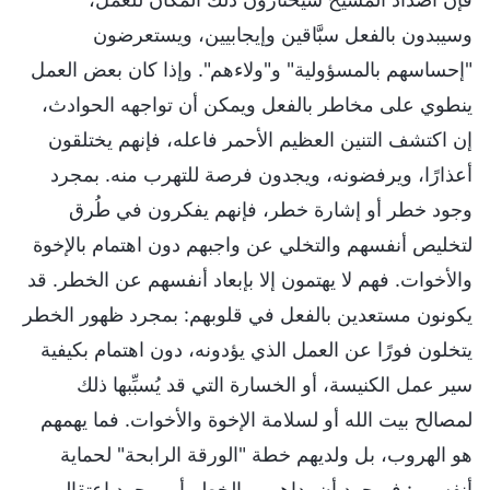
وسيبدون بالفعل سبَّاقين وإيجابيين، ويستعرضون
"إحساسهم بالمسؤولية" و"ولاءهم". وإذا كان بعض العمل
ينطوي على مخاطر بالفعل ويمكن أن تواجهه الحوادث،
إن اكتشف التنين العظيم الأحمر فاعله، فإنهم يختلقون
أعذارًا، ويرفضونه، ويجدون فرصة للتهرب منه. بمجرد
وجود خطر أو إشارة خطر، فإنهم يفكرون في طُرق
لتخليص أنفسهم والتخلي عن واجبهم دون اهتمام بالإخوة
والأخوات. فهم لا يهتمون إلا بإبعاد أنفسهم عن الخطر. قد
يكونون مستعدين بالفعل في قلوبهم: بمجرد ظهور الخطر
يتخلون فورًا عن العمل الذي يؤدونه، دون اهتمام بكيفية
سير عمل الكنيسة، أو الخسارة التي قد يُسبِّبها ذلك
لمصالح بيت الله أو لسلامة الإخوة والأخوات. فما يهمهم
هو الهروب، بل ولديهم خطة "الورقة الرابحة" لحماية
أنفسهم: فبمجرد أن يداهمهم الخطر أو بمجرد اعتقالهم،