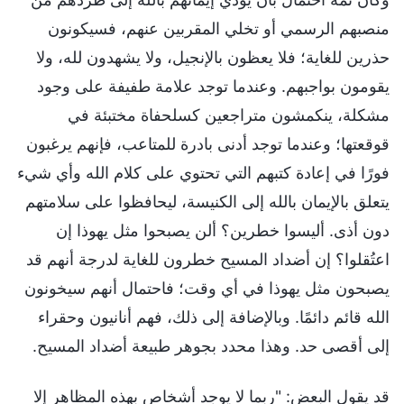
منصبهم الرسمي أو تخلي المقربين عنهم، فسيكونون
حذرين للغاية؛ فلا يعظون بالإنجيل، ولا يشهدون لله، ولا
يقومون بواجبهم. وعندما توجد علامة طفيفة على وجود
مشكلة، ينكمشون متراجعين كسلحفاة مختبئة في
قوقعتها؛ وعندما توجد أدنى بادرة للمتاعب، فإنهم يرغبون
فورًا في إعادة كتبهم التي تحتوي على كلام الله وأي شيء
يتعلق بالإيمان بالله إلى الكنيسة، ليحافظوا على سلامتهم
دون أذى. أليسوا خطرين؟ ألن يصبحوا مثل يهوذا إن
اعتُقلوا؟ إن أضداد المسيح خطرون للغاية لدرجة أنهم قد
يصبحون مثل يهوذا في أي وقت؛ فاحتمال أنهم سيخونون
الله قائم دائمًا. وبالإضافة إلى ذلك، فهم أنانيون وحقراء
إلى أقصى حد. وهذا محدد بجوهر طبيعة أضداد المسيح.
قد يقول البعض: "ربما لا يوجد أشخاص بهذه المظاهر إلا