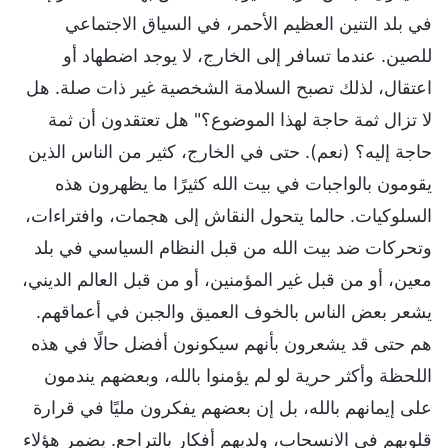
في بلد التنين العظيم الأحمر، في السياق الاجتماعي
للصين. عندما تسافر إلى الخارج، لا يوجد اضطهاد أو
اعتقال، لذلك تصبح السلامة الشخصية غير ذات صلة. هل
لا تزال ثمة حاجة لهذا الموضوع؟" هل تعتقدون أن ثمة
حاجة إليه؟ (نعم). حتى في الخارج، كثير من الناس الذين
يقومون بالواجبات في بيت الله كثيرًا ما يظهرون هذه
السلوكيات. حالما يتحول النقاش إلى هجمات، وافتراءات،
وتحركات ضد بيت الله من قبل النظام السياسي في بلد
معين، أو من قبل غير المؤمنين، أو من قبل العالم الديني،
يشعر بعض الناس بالخوف العميق والجبن في أعماقهم.
هم حتى قد يشعرون بأنهم سيكونون أفضل حالًا في هذه
اللحظة وأكثر حرية لو لم يؤمنوا بالله، وبعضهم يندمون
على إيمانهم بالله، بل إن بعضهم يفكرون مليًا في قرارة
قلوبهم في الانسحاب، ولديهم أفكار بالتراجع. يضمر هؤلاء