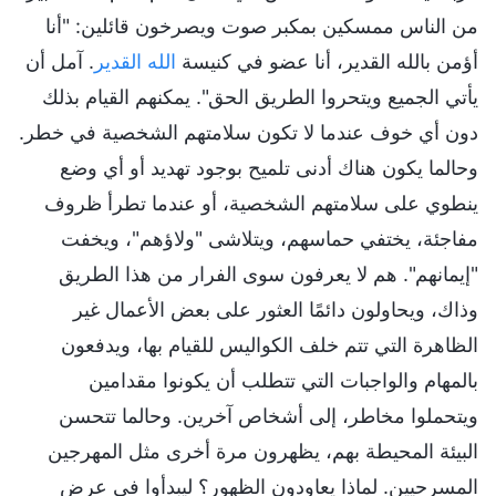
من الناس ممسكين بمكبر صوت ويصرخون قائلين: "أنا
أؤمن بالله القدير، أنا عضو في كنيسة
الله القدير
. آمل أن
يأتي الجميع ويتحروا الطريق الحق". يمكنهم القيام بذلك
دون أي خوف عندما لا تكون سلامتهم الشخصية في خطر.
وحالما يكون هناك أدنى تلميح بوجود تهديد أو أي وضع
ينطوي على سلامتهم الشخصية، أو عندما تطرأ ظروف
مفاجئة، يختفي حماسهم، ويتلاشى "ولاؤهم"، ويخفت
"إيمانهم". هم لا يعرفون سوى الفرار من هذا الطريق
وذاك، ويحاولون دائمًا العثور على بعض الأعمال غير
الظاهرة التي تتم خلف الكواليس للقيام بها، ويدفعون
بالمهام والواجبات التي تتطلب أن يكونوا مقدامين
ويتحملوا مخاطر، إلى أشخاص آخرين. وحالما تتحسن
البيئة المحيطة بهم، يظهرون مرة أخرى مثل المهرجين
المسرحيين. لماذا يعاودون الظهور؟ ليبدأوا في عرض