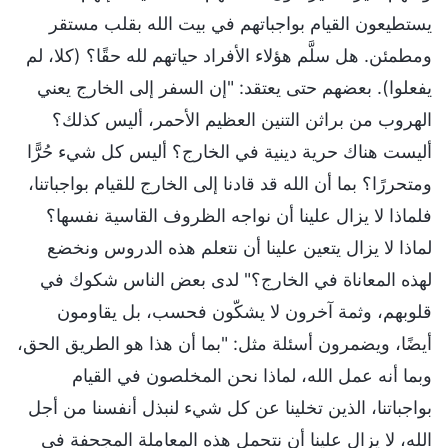
يستطيعون القيام بواجباتهم في بيت الله بقلب مستقر
ومطمئن. هل سلَّم هؤلاء الأفراد حياتهم لله حقًا؟ (كلا، لم
يفعلوا). بعضهم حتى يعتقد: "إن السفر إلى الخارج يعني
الهروب من براثن التنين العظيم الأحمر، أليس كذلك؟
أليست هناك حرية دينية في الخارج؟ أليس كل شيء حُرًّا
ومتحررًا؟ بما أن الله قد قادنا إلى الخارج للقيام بواجباتنا،
فلماذا لا يزال علينا أن نواجه الظروف القاسية نفسها؟
لماذا لا يزال يتعين علينا أن نتعلم هذه الدروس ونخضع
لهذه المعاناة في الخارج؟" لدى بعض الناس شكوك في
قلوبهم، وثمة آخرون لا يشكّون فحسب، بل يقاومون
أيضًا، ويضمرون أسئلة مثل: "بما أن هذا هو الطريق الحق،
وبما أنه عمل الله، لماذا نحن المخلصون في القيام
بواجباتنا، الذين تخلينا عن كل شيء لنبذل أنفسنا من أجل
الله، لا يزال علينا أن نتحمل هذه المعاملة المجحفة في