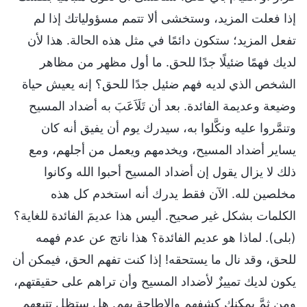
إذا فعلت المزيد، وستخشى ألا تتمم مسؤولياتك إذا لم
تفعل المزيد؛ ستكون دائمًا في مثل هذه الحالة. هذا لأن
لديك فهمًا ضئيلًا جدًا للحق. ما أول مظهر من مظاهر
الشخص الذي لديه فهم ضئيل جدًا للحق؟ إنه يعيش حياة
وضيعة وعديمة الفائدة. بعد أن تَلَاَعَبَ به أضداد المسيح
وتنمَّروا عليه ونكَّلوا به، سيدرك يوم أن يفيق أنه كان
يساير أضداد المسيح، ويخدمهم ويعمل من أجلهم، ومع
ذلك لا يزال يقول إن أضداد المسيح أحبوا الله وكانوا
مخلصين لله. الآن فقط يدرك أنه استخدم كل هذه
الكلمات بشكل غير صحيح. أليس هذا عديمَ الفائدة للغاية؟
(بلى). لماذا هو عديم الفائدة؟ هذا ناتج عن عدم فهمه
للحق، وقد نال ما يستحقه! إذا كنت تفهم الحق، فيمكن أن
يكون لديك تمييزٌ لأضداد المسيح وأن تراهم على حقيقتهم،
ومن ثمَّ يمكنك كشفهم والإطاحة بهم. هل ستظل تتبعهم