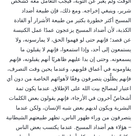
الوقت ولم يُعَبِّر عن التوبة، فيجب التعامل معه كشخص
شرير، وينبغي إخراجه. ومع ذلك، فإن طبيعة أضداد
المسيح أكثر خطورة بكثير من طبيعة الأشرار أو القادة
الكذبة، لأن أضداد المسيح يزعجون عمدًا عمل الكنيسة
عن قصد؛ فإنهم حتى لو فهموا الحق، لا يمارسونه، ولا
يستمعون إلى أحد، وإذا استمعوا، فإنهم لا يقبلون ما
يسمعونه. وحتى إن بدا عليهم ظاهريًا أنهم يقبلونه، فإنهم
يقاومونه في أعماق قلوبهم، وعندما يحين وقت التصرف،
فإنهم يظلُّون يتصرفون وفقًا لأهوائهم الخاصة من دون أي
اعتبار لمصالح بيت الله على الإطلاق. عندما يكون ثمة
أشخاصٌ آخرون في الأرجاء، فإنهم يقولون بعض الكلمات
البشرية ويكون لديهم بعض شبه الإنسان، ولكن عندما
يتصرفون من وراء ظهور الناس، تظهر طبيعتهم الشيطانية
– هؤلاء هم أضداد المسيح. عندما يكتسب بعض الناس