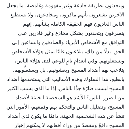
ويتحدثون بطريقة خادعة وغير مفهومة وغامضة، ما يجعل
الآخرين يشعرون بأنهم ماكرون ومخادعون، ولا يستطيع
الناس العاديون فهم الحقيقة الكاملة بشأنهم. إنهم
يتصرفون ويتحدثون بشكل مخادع وغير قادرين على
التوافق مع الأشخاص الأبرياء والصادقين والساعين إلى
الحق. بدلًا من ذلك، يتلاعبون غالبًا بمثل هؤلاء الأشخاص
ويستغلونهم. وفي انعدامٍ تامٍ للوعي لدى هؤلاء الناس،
يتلاعب بهم أضداد المسيح ويغشونهم، بل ويستغلُّونهم.
بالطبع، هذا السلوك وهذه الأساليب التي يستخدمها أضداد
المسيح ليست ضارّة جدًّا بالناس. إذًا ما الذي يسبب الكثير
من الضرر للناس؟ الأشد هو الشخصية الخبيثة لأضداد
المسيح، وتضليل الناس والتحكم بهم وقمعهم، الأمور التي
تنشأ عن هذه الشخصية الخبيثة. دائمًا ما يكون لدى أضداد
المسيح دافعٌ ومقصدٌ من وراء أفعالهم لا يمكنهم إخبار