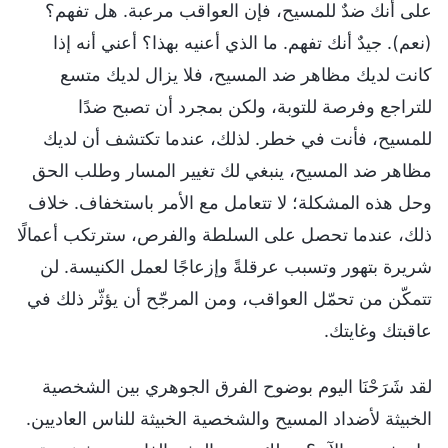
على أنك ضدٌ للمسيح، فإن العواقب مرعبة. هل تفهم؟
(نعم). جيدٌ أنك تفهم. ما الذي أعنيه بهذا؟ أعني أنه إذا
كانت لديك مظاهر ضد المسيح، فلا يزال لديك متسع
للتراجع وفرصة للتوبة، ولكن بمجرد أن تصبح ضدًا
للمسيح، فأنت في خطر. لذلك، عندما تكتشف أن لديك
مظاهر ضد المسيح، ينبغي لك تغيير المسار وطلب الحق
وحل هذه المشكلة؛ لا تتعامل مع الأمر باستخفاف. خلاف
ذلك، عندما تحصل على السلطة والفرص، سترتكب أعمالًا
شريرة بتهور وتسبب عرقلةً وإزعاجًا لعمل الكنيسة. لن
تتمكّن من تحمّل العواقب، ومن المرجّح أن يؤثّر ذلك في
عاقبتك وغايتك.
لقد شَرَحْنَا اليوم بوضوح الفرق الجوهري بين الشخصية
الخبيثة لأضداد المسيح والشخصية الخبيثة للناس العاديين.