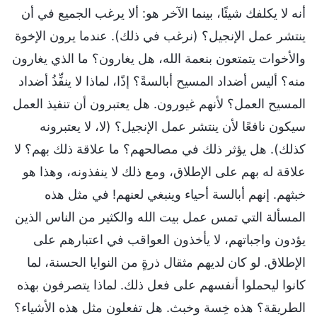
أنه لا يكلفك شيئًا، بينما الآخر هو: ألا يرغب الجميع في أن
ينتشر عمل الإنجيل؟ (نرغب في ذلك). عندما يرون الإخوة
والأخوات يتمتعون بنعمة الله، هل يغارون؟ ما الذي يغارون
منه؟ أليس أضداد المسيح أبالسةً؟ إذًا، لماذا لا ينفِّذُ أضداد
المسيح العمل؟ لأنهم غيورون. هل يعتبرون أن تنفيذ العمل
سيكون نافعًا لأن ينتشر عمل الإنجيل؟ (لا، لا يعتبرونه
كذلك). هل يؤثر ذلك في مصالحهم؟ ما علاقة ذلك بهم؟ لا
علاقة له بهم على الإطلاق، ومع ذلك لا ينفذونه، وهذا هو
خبثهم. إنهم أبالسة أحياء وينبغي لعنهم! في مثل هذه
المسألة التي تمس عمل بيت الله والكثير من الناس الذين
يؤدون واجباتهم، لا يأخذون العواقب في اعتبارهم على
الإطلاق. لو كان لديهم مثقال ذرةٍ من النوايا الحسنة، لما
كانوا ليحملوا أنفسهم على فعل ذلك. لماذا يتصرفون بهذه
الطريقة؟ هذه خِسة وخبث. هل تفعلون مثل هذه الأشياء؟