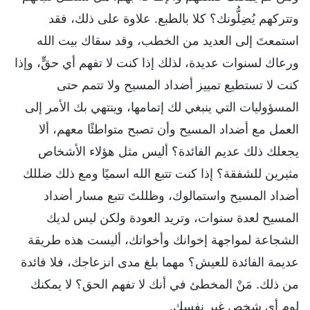
وتتركهم يُضِلُّونك؟ كلا بالطبع. علاوة على ذلك، فقد
استمعتَ إلى العديد من الخطب، وقد سقاك بيت الله
ورعاك لسنوات عديدة، لذلك إذا كنت لا تفهم أي حقٍّ، وإذا
كنت لا تستطيع تمييز أضداد المسيح ولا تتمم حتى
المسؤوليات التي ينبغي لك إتمامها، وينتهي بك الأمر إلى
العمل مع أضداد المسيح وأن تصبح متواطئًا معهم، ألا
يجعلك ذلك عديم الفائدة؟ أليس مثل هؤلاء الأشخاص
مثيرين للشفقة؟ إذا كنت تتبع الله اسميًا ومع ذلك ضللك
أضداد المسيح واستمالوك، وظللتَ تتبع مسار أضداد
المسيح لعدة سنوات، وتريد العودة ولكن ليس لديك
الشجاعة لمواجهة إخوانك وأخواتك، أليست هذه طريقة
عديمة الفائدة للعيش؟ مهما بلغ مدى انزعاجك، فلا فائدة
من ذلك. مَنْ المخطئ في أنك لا تفهم الحق؟ لا يمكنك
لوم أي شخص غير نفسك.