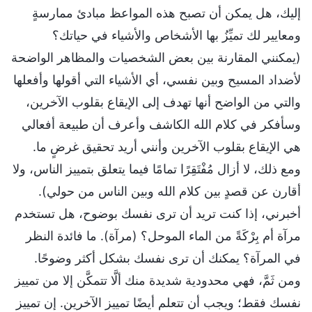
إليك، هل يمكن أن تصبح هذه المواعظ مبادئ ممارسةٍ
ومعايير لك تميِّزُ بها الأشخاص والأشياء في حياتك؟
(يمكنني المقارنة بين بعض الشخصيات والمظاهر الواضحة
لأضداد المسيح وبين نفسي، أي الأشياء التي أقولها وأفعلها
والتي من الواضح أنها تهدف إلى الإيقاع بقلوب الآخرين،
وسأفكر في كلام الله الكاشف وأعرف أن طبيعة أفعالي
هي الإيقاع بقلوب الآخرين وأنني أريد تحقيق غرضٍ ما.
ومع ذلك، لا أزال مُفْتَقِرًا تمامًا فيما يتعلق بتمييز الناس، ولا
أقارن عن قصدٍ بين كلام الله وبين الناس من حولي).
أخبرني، إذا كنت تريد أن ترى نفسك بوضوح، هل تستخدم
مرآة أم بِرْكَةً من الماء الموحل؟ (مرآة). ما فائدة النظر
في المرآة؟ يمكنك أن ترى نفسك بشكل أكثر وضوحًا.
ومن ثَمَّ، فهي محدودية شديدة منك ألَّا تتمكَّن إلا من تمييز
نفسك فقط؛ ويجب أن تتعلم أيضًا تمييز الآخرين. إن تمييز