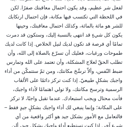
لفعل شر عظيم، وقد يكون احتمال معاقبتك صفرًا. لكن
في اللحظة التي تكتسب فيها مكانة، فإن احتمال ارتكابك
للشر هو مائة بالمائة، وكذلك احتمال معاقبتك، وحينها
يكون كل شيءٍ قد انتهى بالنسبة إليك، وستكون قد دمرت
تمامًا أي فرصة قد تكون لديك لنيل الخلاص. إذا كانت لديك
طموحات ورغبات، فعليك أن تسرّع بالصلاة إلى الله، وأن
تطلب الحقّ لعلاج المشكلة، وأن تعتمد على الله وتمارس
ضبط النّفس، وألاّ ترسِّخ مكانتك، ومن ثمّ ستتمكّن من أداء
واجبك بشكلٍ طبيعيّ. إذا كنت تركز دائمًا على الألقاب
الرسمية وترسخ مكانتك، ولا تولي اهتمامًا لأداء واجبك،
فأنت محتال ويجب استبعادك. عندما تقبل واجبًا، لا تركز
على المكانة؛ وإنما ينبغي لك أداء واجبك بشكلٍ جيدٍ فقط –
فالتعامل مع الأمور بشكل جيد هو أكثر واقعية من أي
شيء آخر. إذا كنت تستطيع أداء واجبك بشكل جيد، ألن