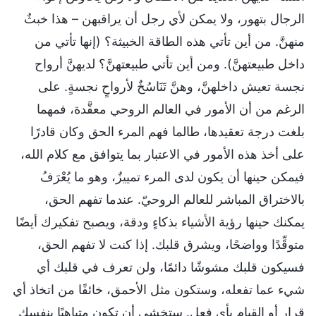
الرجال بتهور، ولا يمكن لأي رجل أن يراقبهن – هذا خبثٌ
منهنَّ. من أين تأتي هذه الطاقة الخبيثة؟ (إنها تأتي من
داخل طبيعتهنَّ). ومن أين تأتي طبيعتهنَّ؟ لديهنَّ أرواح
نجسة تعيش داخلهنَّ، وهنَّ تَنَاسُخٌ لأرواحٍ نجسةٍ. على
الرغم من أن الأمور في العالم الروحي معقَّدة، فمهما
بلغت درجة تعقيدها، طالما فهم المرء الحق وكان قادرًا
على أخذ هذه الأمور في الاعتبار بما يتوافق مع كلام الله،
فيمكن حينها أن يكون لدى المرء تمييزٌ، وهو ما يُعْرَفُ
بالاختراق المباشر للعالم الروحيّ. عندما تفهم الحق،
يمكنك حينها رؤية الأشياء بذكاءٍ ودقة، ويصبح تفكيرك أيضًا
متوقِّدًا وواضحًا، ويشرق قلبك. إذا كنت لا تفهم الحق،
فسيكون قلبك مشوشًا دائمًا، ولن تعرف في قلبك أي
شيء عما تفعله، وستكون مثل الأحمق، خائفًا من اتخاذ أي
قرار أو القيام بأي فعل. ستخشى أن تكون متباهيًا بنفسك