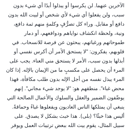
الآخرين عنهما. لن يكرسوا أو يبذلوا أبدًا أي شيء بدون
سبب، ولن يفعلوا أي شيء لأي شخص أو لبيت الله بدون
دافع أو مقابل. وراء كل تصرُّفٍ وكلمةٍ منهم ثمة دافع،
ونية، ولحظة انكشاف نواياهم ودوافعهم، أو دمار
طموحاتهم ورغباتهم، يبحثون عن فرصة للانسحاب. في
قلوبهم، يفكرون: "لا يستحق الأمر أن أكرس نفسي أو
أبذلها بدون سبب، الأمر لا يستحق مني العناء. يجب على
المرء أن يحصل على مكسبٍ ما من الإيمان بالإله. إذا كان
المرء يبذل نفسه من أجل الإله بدون طلب مكافأة، فهذا
محض غباء". منطقهم هو: "لا يوجد شيء مجاني". إنهم
يوصِّفون الضمير والعقل والسلوك والأعمال الصالحة التي
ينبغي أن يمتلكها الناس العاديون ويفعلوها غباءً وحماقةً.
أليس هذا خبثًا؟ (بلى). هذا خبث بشكل لا يصدق. على
سبيل المثال، يقوم بيت الله ببعض ترتيبات العمل ويوفر