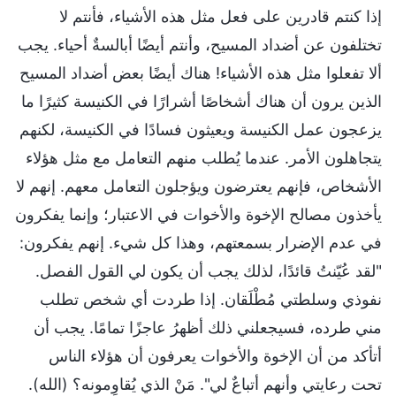
إذا كنتم قادرين على فعل مثل هذه الأشياء، فأنتم لا
تختلفون عن أضداد المسيح، وأنتم أيضًا أبالسةٌ أحياء. يجب
ألا تفعلوا مثل هذه الأشياء! هناك أيضًا بعض أضداد المسيح
الذين يرون أن هناك أشخاصًا أشرارًا في الكنيسة كثيرًا ما
يزعجون عمل الكنيسة ويعيثون فسادًا في الكنيسة، لكنهم
يتجاهلون الأمر. عندما يُطلب منهم التعامل مع مثل هؤلاء
الأشخاص، فإنهم يعترضون ويؤجلون التعامل معهم. إنهم لا
يأخذون مصالح الإخوة والأخوات في الاعتبار؛ وإنما يفكرون
في عدم الإضرار بسمعتهم، وهذا كل شيء. إنهم يفكرون:
"لقد عُيّنتُ قائدًا، لذلك يجب أن يكون لي القول الفصل.
نفوذي وسلطتي مُطْلَقان. إذا طردت أي شخص تطلب
مني طرده، فسيجعلني ذلك أظهرُ عاجزًا تمامًا. يجب أن
أتأكد من أن الإخوة والأخوات يعرفون أن هؤلاء الناس
تحت رعايتي وأنهم أتباعٌ لي". مَنْ الذي يُقاوِمونه؟ (الله).