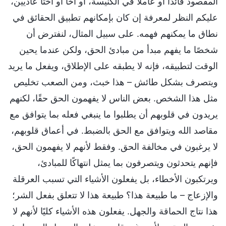
المقصود قائدًا أو عاملًا في الكنيسة، أو أخًا أو أختًا عادييْن،
عليكم النظر لمعرفة إن كان بإمكانهم تطبيق الحقائق في
نطاق ما يمكنهم فهمه. على سبيل المثال، لنفترض أن
شخصًا ما يفهم مبدأ من مبادئ الحق، ولكن عندما يحين
الوقت لتطبيقه، فإنه لا يطبقه على الإطلاق، ويفعل ما يريد
ويتصرف بشكل طائش – هذا خبث، ومن الصعب تخليص
مثل هذا الشخص. بعض الناس لا يفهمون الحق حقًا، لكنهم
يريدون في قلوبهم أن يطلبوا ما ينبغي فعله بما يتوافق مع
مقاصد الله ويتوافق مع الحق بالضبط. في أعماق قلوبهم،
لا يرغبون في مخالفة الحق. وفقط لأنهم لا يفهمون الحق،
فإنهم يتحدثون ويتصرفون بما يمثل انتهاكًا للمبادئ،
ويرتكبون الأخطاء، بل يفعلون الأشياء التي تسبب العرقلة
والإزعاج – ما طبيعة هذا؟ طبيعة هذا لا تتعلق بفعل الشر؛
هذا نتاج الحماقة والجهل. يفعلون هذه الأشياء كليًا لأنهم لا