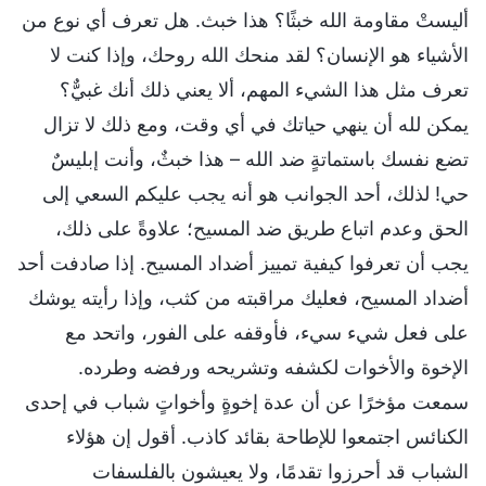
أليستْ مقاومة الله خبثًا؟ هذا خبث. هل تعرف أي نوع من
الأشياء هو الإنسان؟ لقد منحك الله روحك، وإذا كنت لا
تعرف مثل هذا الشيء المهم، ألا يعني ذلك أنك غبيٌّ؟
يمكن لله أن ينهي حياتك في أي وقت، ومع ذلك لا تزال
تضع نفسك باستماتةٍ ضد الله – هذا خبثٌ، وأنت إبليسٌ
حي! لذلك، أحد الجوانب هو أنه يجب عليكم السعي إلى
الحق وعدم اتباع طريق ضد المسيح؛ علاوةً على ذلك،
يجب أن تعرفوا كيفية تمييز أضداد المسيح. إذا صادفت أحد
أضداد المسيح، فعليك مراقبته من كثب، وإذا رأيته يوشك
على فعل شيء سيء، فأوقفه على الفور، واتحد مع
الإخوة والأخوات لكشفه وتشريحه ورفضه وطرده.
سمعت مؤخرًا عن أن عدة إخوةٍ وأخواتٍ شباب في إحدى
الكنائس اجتمعوا للإطاحة بقائد كاذب. أقول إن هؤلاء
الشباب قد أحرزوا تقدمًا، ولا يعيشون بالفلسفات