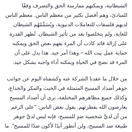
الشيطانية، ويمكنهم ممارسة الحق والتصرف وفقًا
للمبادئ، وهم أفضل بكثير من معظم الناس. معظم الناس
لديهم فلسفات للتعاملات الدنيوية، ويُسَمِّمُهُم الشيطان
للغاية، ولم يتخلصوا بعد من تأثير الشيطان. تُظهر القدرة
على إزالة قائد كاذب أن المرء يفهم بعض الحق ويمكنه
حماية عمل بيت الله – وهذا أمر جيد. هذا يدل على أن
المرء قد نضج في الحياة ويمكنه أداء واجبه بشكل جيد.
من خلال ما عقدنا الشركة عنه وكشفناه اليوم عن جوانب
جوهر أضداد المسيح المتمثلة في الخبث والمكر والخداع،
وكذلك جميع مظاهرهم المختلفة، نرى أن أضداد المسيح
يعارضون الله بفطرتهم. يقول بعض الناس: "على الرغم
من أن لديَّ شخصية ضدٍ للمسيح، فإنه ليس لديَّ جوهر
طبيعة ضد المسيح، ولن أتطور أبدًا لأكون ضدًا للمسيح". ما