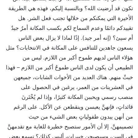
تكون قد أرضيت الله؟ وبالنسبة إليكم، فهذه هي الطريقة
الأخيرة التي يمكنكم من خلالها تجنب فعل الشر. هل
تقييدكم دائمًا وعدم السماح لكم بكسب المكانة أمرٌ جيدٌ
أم سيئ؟ (إنه أمر جيد). إذًا لماذا لا يزال بعض الناس
يسعون جاهدين للتنافس على المكانة في الانتخابات؟ مثل
هؤلاء الناس لديهم طموح أكبر من اللازم. ليس من
الطبيعي أن يكون لدى الناس طموحٌ أكبر من اللازم – فهذا
خبثٌ منهم. هناك العديد من الأخوات الشابات، جميعهن
في العشرينات من العمر، يرغبن في الحصول على
منصب رسمي ويحببن المكانة كثيرًا، وإذا لم يُخْتَرنَ
قائداتٍ، فإنهنَّ يعبسن وينقطعن عن الأكل. على الرغم
من أنهن يبدون طفولياتٍ بعض الشيء من حيث
تصميمهنَّ، إلا أن الأمور ستصبح خطيرة للغاية مع تقدمهنَّ
في السن، وسيصبحن خبيرات، أليس كذلك؟ تسمع بعض