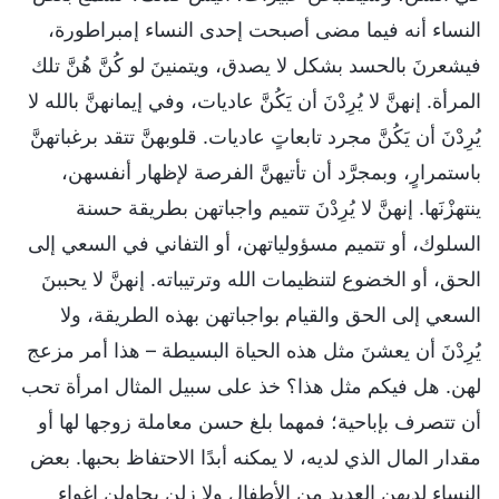
النساء أنه فيما مضى أصبحت إحدى النساء إمبراطورة،
فيشعرنَ بالحسد بشكل لا يصدق، ويتمنينَ لو كُنَّ هُنَّ تلك
المرأة. إنهنَّ لا يُرِدْنَ أن يَكُنَّ عاديات، وفي إيمانهنَّ بالله لا
يُرِدْنَ أن يَكُنَّ مجرد تابعاتٍ عاديات. قلوبهنَّ تتقد برغباتهنَّ
باستمرارٍ، وبمجرَّد أن تأتيهنَّ الفرصة لإظهار أنفسهن،
ينتهزْنَها. إنهنَّ لا يُرِدْنَ تتميم واجباتهن بطريقة حسنة
السلوك، أو تتميم مسؤولياتهن، أو التفاني في السعي إلى
الحق، أو الخضوع لتنظيمات الله وترتيباته. إنهنَّ لا يحببنَ
السعي إلى الحق والقيام بواجباتهن بهذه الطريقة، ولا
يُرِدْنَ أن يعشنَ مثل هذه الحياة البسيطة – هذا أمر مزعج
لهن. هل فيكم مثل هذا؟ خذ على سبيل المثال امرأة تحب
أن تتصرف بإباحية؛ فمهما بلغ حسن معاملة زوجها لها أو
مقدار المال الذي لديه، لا يمكنه أبدًا الاحتفاظ بحبها. بعض
النساء لديهن العديد من الأطفال ولا زلن يحاولن إغواء