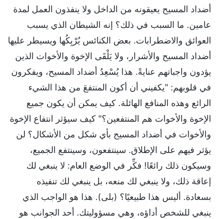
أضداد المسيح يعيقونه من الداخل ولا ينفذون العمل لمدة
عامين. ما السبب في ذلك؟ إنه الشيطان الذي يسبب
العوائق والاضطرابات. بعض الكنائس يُرْبِكُها ويسيطر عليها
أضداد المسيح والأشرار، ولا يَلْقَى الإخوة والأخوات الذين
يؤدون واجباتهم عنايةً. هذا يُسْعِدُ أضداد المسيح، ويفكرون
في قلوبهم: "يكفيني أن أكون المنتفعَ من هذا الشيء
الرائع وهذه المنافع الهائلة. كيف يمكن أن يكون جميع
الإخوة والأخوات هم المنتفعين؟" كيف سيؤثر انتفاع الإخوة
والأخوات في أضداد المسيح بأي شكل من الأشكال؟ لن
يؤثر فيهم على الإطلاق. سينتفعون، وسينتفع الجميع،
وسيكون ذلك رائعًا! فكِّر في الوضع العام: لا ينبغي لك
إعاقة ذلك، ولا ينبغي لك منعه، بل ينبغي لك تنفيذه
بسعادة. أليس هذا طبيعيًا؟ (بلى). هذا هو الواجب الذي
ينبغي للشخص أداؤه، وهي مسؤوليتك. أحد الجوانب هو