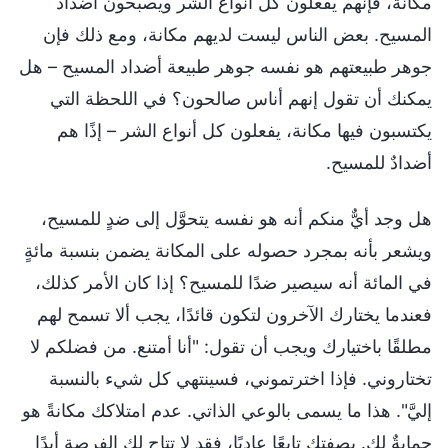
مكانةً، فإنهم يفعلون كل أنواع الشر ويصبحون أضداد
المسيح. بعض الناس ليست لديهم مكانة، ومع ذلك فإن
جوهر طبيعتهم هو نفسه جوهر طبيعة أضداد المسيح – هل
يمكنك أن تقول إنهم أناس صالحون؟ في اللحظة التي
يكتسبون فيها مكانة، يفعلون كل أنواع الشر – إذًا هم
أضدادٌ للمسيح.
هل وجد أيٌّ منكم أنه هو نفسه يتحوَّل إلى ضدٍ للمسيح،
ويشعر بأنه بمجرد حصوله على المكانة يضمن بنسبة مائةٍ
في المائة أنه سيصير ضدًا للمسيح؟ إذا كان الأمر كذلك،
فعندما يختارك الآخرون لتكون قائدًا، يجب ألا تسمح لهم
مطلقًا باختيارك ويجب أن تقول: "أنا أمتنع. من فضلكم لا
تختاروني. فإذا اخترتموني، فسينتهي كل شيء بالنسبة
إليَّ". هذا ما يسمى بالوعي الذاتي. عدم امتلاكك مكانةً هو
حمايةٌ لك. بصفتك تابعًا عاديًا، فقد لا تتاح لك الفرصة أبدًا