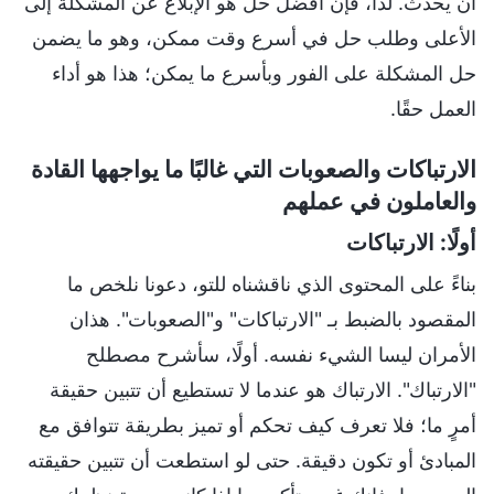
أن يحدث. لذا، فإن أفضل حل هو الإبلاغ عن المشكلة إلى
الأعلى وطلب حل في أسرع وقت ممكن، وهو ما يضمن
حل المشكلة على الفور وبأسرع ما يمكن؛ هذا هو أداء
العمل حقًا.
الارتباكات والصعوبات التي غالبًا ما يواجهها القادة
والعاملون في عملهم
أولًا: الارتباكات
بناءً على المحتوى الذي ناقشناه للتو، دعونا نلخص ما
المقصود بالضبط بـ "الارتباكات" و"الصعوبات". هذان
الأمران ليسا الشيء نفسه. أولًا، سأشرح مصطلح
"الارتباك". الارتباك هو عندما لا تستطيع أن تتبين حقيقة
أمرٍ ما؛ فلا تعرف كيف تحكم أو تميز بطريقة تتوافق مع
المبادئ أو تكون دقيقة. حتى لو استطعت أن تتبين حقيقته