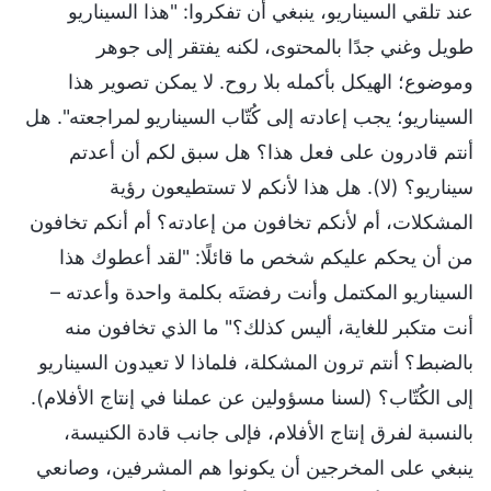
عند تلقي السيناريو، ينبغي أن تفكروا: "هذا السيناريو
طويل وغني جدًا بالمحتوى، لكنه يفتقر إلى جوهر
وموضوع؛ الهيكل بأكمله بلا روح. لا يمكن تصوير هذا
السيناريو؛ يجب إعادته إلى كُتّاب السيناريو لمراجعته". هل
أنتم قادرون على فعل هذا؟ هل سبق لكم أن أعدتم
سيناريو؟ (لا). هل هذا لأنكم لا تستطيعون رؤية
المشكلات، أم لأنكم تخافون من إعادته؟ أم أنكم تخافون
من أن يحكم عليكم شخص ما قائلًا: "لقد أعطوك هذا
السيناريو المكتمل وأنت رفضتَه بكلمة واحدة وأعدته –
أنت متكبر للغاية، أليس كذلك؟" ما الذي تخافون منه
بالضبط؟ أنتم ترون المشكلة، فلماذا لا تعيدون السيناريو
إلى الكُتّاب؟ (لسنا مسؤولين عن عملنا في إنتاج الأفلام).
بالنسبة لفرق إنتاج الأفلام، فإلى جانب قادة الكنيسة،
ينبغي على المخرجين أن يكونوا هم المشرفين، وصانعي