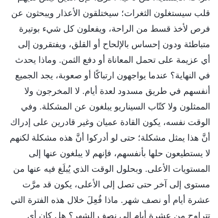
قلب سيستغلون الثغرات؛ سيختلقون الأعذار ويبحثون عن
فرص لأخذ قسط من الراحة، ويفعلون كل شيء بوتيرة
متباطئة ودون إحساس بالإلحاح أو القلق، ويفتقرون إلى
أي عزيمة على تحمل المعاناة أو دفع الثمن. وماذا يحدث
في النهاية؟ عندما يواجهون ارتباكًا أو صعوبة، يجد الجميع
أنفسهم في طريق مسدود لعدة أيام. لا المخرجون ولا
الممثلون ولا كتّاب السيناريو يبلغون عن المشكلة. وفي
الوقت نفسه، يكون القادة عميان وغير قادرين على إدراك
أنَّ هذا يمثل مشكلة؛ حتى لو أدركوا أنَّ هذه مشكلة لكنهم
لا يستطيعون حلها بأنفسهم، فإنهم لا يبلغون عنها إلى
المستويات الأعلى. وبحلول الوقت الذي يُبلَغ فيه عنها من
مستوى إلى آخر حتى تصل إلى الأعلى، يكون قد مرَّت
عشرة أيام أو نصف شهر. ماذا فُعِلَ خلال هذه الفترة التي
تتراوح من عشرة أيام إلى نصف الشهر؟ هل كان أي