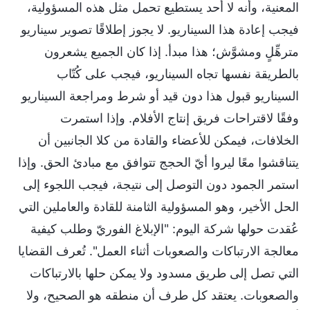
المعنية، وأنه لا أحد يستطيع تحمل مثل هذه المسؤولية،
فيجب إعادة هذا السيناريو. لا يجوز إطلاقًا تصوير سيناريو
مترهِّلٍ ومشوَّش؛ هذا مبدأ. إذا كان الجميع يشعرون
بالطريقة نفسها تجاه السيناريو، فيجب على كُتّاب
السيناريو قبول هذا دون قيد أو شرط ومراجعة السيناريو
وفقًا لاقتراحات فريق إنتاج الأفلام. وإذا استمرت
الخلافات، فيمكن للأعضاء والقادة من كلا الجانبين أن
يتناقشوا معًا ليروا أيّ الحجج تتوافق مع مبادئ الحق. وإذا
استمر الجمود دون التوصل إلى نتيجة، فيجب اللجوء إلى
الحل الأخير، وهو المسؤولية الثامنة للقادة والعاملين التي
عُقدت حولها شركة اليوم: "الإبلاغ الفوريّ وطلب كيفية
معالجة الارتباكات والصعوبات أثناء العمل". تُعرف القضايا
التي تصل إلى طريق مسدود ولا يمكن حلها بالارتباكات
والصعوبات. يعتقد كل طرف أن منطقه هو الصحيح، ولا