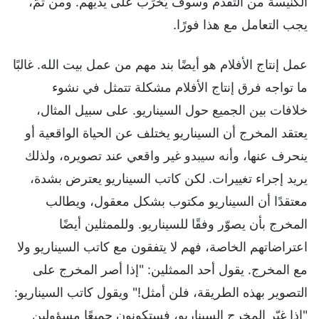
الكنيسة من التقدم وسوف يُخرَب على يديهم. ومن ثمَّ،
يجب التعامل مع هذا فورًا.
عمل إنتاج الأفلام هو أيضًا بند مهم من عمل بيت الله. غالبًا
ما تواجه فرق إنتاج الأفلام مشكلة تتمثل في نشوء
خلافات بين الجميع حول السيناريو. على سبيل المثال،
يعتقد المخرج أن السيناريو يختلف عن الحياة الواقعية أو
ينحرف عنها، وأنه سيبدو غير واقعي عند تصويره، ولذلك
يريد إجراء تغييرات. لكن كاتب السيناريو يعترض بشدة،
معتقدًا أن السيناريو مكتوب بشكل معقول، ويطالب
المخرج بأن يصوّر وفقًا للسيناريو. وللممثلين أيضًا
اعتراضاتهم الخاصة، فهم لا يتفقون مع كاتب السيناريو ولا
مع المخرج. يقول أحد الممثلين: "إذا أصر المخرج على
التصوير بهذه الطريقة، فلن أمثل!" ويقول كاتب السيناريو:
"إذا غيّر المخرج السيناريو، فستكونون جميعًا مسؤولين