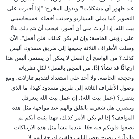
عند ظهور أي مشكلات!" ويقول المخرج: "إذا أُجبرت على
التصوير كما يملي السيناريو وحدثت أخطاء، فسيحاسبني
بيت الله. إذا أردتَ مني أن أصور، فيجب أن يتم ذلك بناءً
على رؤيتي الخاصة؛ وإن لم يكن كذلك، فلن أفعل". الآن،
وصلت الأطراف الثلاثة جميعها إلى طريق مسدود، أليس
كذلك؟ من الواضح أن العمل لا يمكن أن يستمر. أليس هذا
ارتباكًا قد نشأ؟ إذًا، من المحِق بالفعل؟ لكلٍ نظرياته
وحججه الخاصة، ولا أحد على استعداد لتقديم تنازلات. ومع
وصول الأطراف الثلاثة إلى طريق مسدود كهذا، ما الذي
يتضرر؟ (عمل بيت الله). إن عمل بيت الله يتعرقل
ويتضرر. هل شعرتم بالقلق والهم عند مواجهة مثل هذه
المواقف؟ إذا لم يكن الأمر كذلك، فهذا يثبت أنكم لم
تضعوا قلوبكم فيه حقًا. عندما تنشأ مثل هذه الارتباكات
والمآزق، يصبح بعض الناس قلقين لدرجة أنهم لا