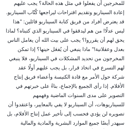
للمخرجين أن يفعلوا في مثل هذه الحالة؟ يجب عليهم
إعادة السيناريو وتقديم اقتراحات ليراجعها كُتّاب السيناريو.
قد يعترض أفراد من فريق كتابة السيناريو قائلين: "هذا
ليس عدلًا! من هم ليدققوا في السيناريو الذي كتبناه؟ لماذا
يحق لهم أن يقرروا؟ يجب على بيت الله أن يعامل الناس
بعدل وعقلانية!" ماذا ينبغي أن يُفعَل حينها؟ إذا تمكن
المخرجون من تحديد المشكلات في السيناريو، فلا ينبغي
لهم التسرع في اتخاذ قرار، بل يجب عليهم أولًا عقد
شركة حول الأمر مع قادة الكنيسة وأعضاء فريق إنتاج
الأفلام. إذا رأى الجميع بالإجماع، بناءً على خبرتهم في
التصوير على مدى السنوات الماضية وفهمهم
للسيناريوهات، أن السيناريو لا يفي بالمعايير، واعتقدوا أن
تصويره لن يؤدي فحسب إلى تأخير عمل إنتاج الأفلام، بل
سيهدر أيضًا جميع الموارد البشرية والمادية والمالية