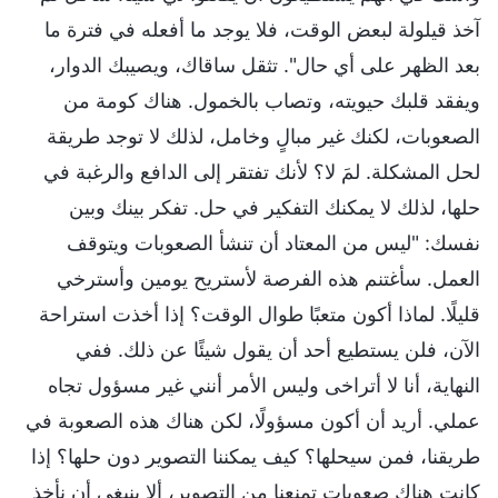
آخذ قيلولة لبعض الوقت، فلا يوجد ما أفعله في فترة ما
بعد الظهر على أي حال". تثقل ساقاك، ويصيبك الدوار،
ويفقد قلبك حيويته، وتصاب بالخمول. هناك كومة من
الصعوبات، لكنك غير مبالٍ وخامل، لذلك لا توجد طريقة
لحل المشكلة. لمَ لا؟ لأنك تفتقر إلى الدافع والرغبة في
حلها، لذلك لا يمكنك التفكير في حل. تفكر بينك وبين
نفسك: "ليس من المعتاد أن تنشأ الصعوبات ويتوقف
العمل. سأغتنم هذه الفرصة لأستريح يومين وأسترخي
قليلًا. لماذا أكون متعبًا طوال الوقت؟ إذا أخذت استراحة
الآن، فلن يستطيع أحد أن يقول شيئًا عن ذلك. ففي
النهاية، أنا لا أتراخى وليس الأمر أنني غير مسؤول تجاه
عملي. أريد أن أكون مسؤولًا، لكن هناك هذه الصعوبة في
طريقنا، فمن سيحلها؟ كيف يمكننا التصوير دون حلها؟ إذا
كانت هناك صعوبات تمنعنا من التصوير، ألا ينبغي أن نأخذ