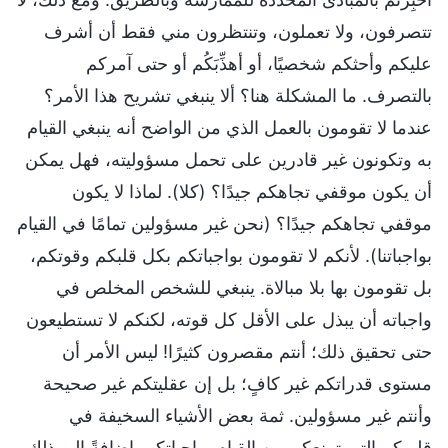
تتصرفون، ولا تعملون، وتنتظرون مني فقط أن أشرف
عليكم وأحثكم شخصيًا، أو أهذِّبَكُم أو حتى آمركم
بالتصرف. ما المشكلة هنا؟ ألا ينبغي تشريح هذا الأمر؟
عندما لا تقومون بالعمل الذي من الواضح أنه ينبغي القيام
به وتكونون غير قادرين على تحمل مسؤوليته، فهل يمكن
أن يكون موقفي تجاهكم جيدًا؟ (كلا). لماذا لا يكون
موقفي تجاهكم جيدًا؟ (نحن غير مسؤولين تمامًا في القيام
بواجباتنا). لأنكم لا تقومون بواجباتكم بكل قلبكم وقوتكم،
بل تقومون بها بلا مبالاة. ينبغي للشخص المخلص في
واجباته أن يبذل على الأقل كل قوته، لكنكم لا تستطيعون
حتى تحقيق ذلك؛ أنتم مقصرون كثيرًا! ليس الأمر أن
مستوى قدراتكم غير كافٍ؛ بل إن عقليتكم غير صحيحة
وأنتم غير مسؤولين. ثمة بعض الأشياء السخيفة في
قلوبكم التي تمنعكم من القيام بواجباتكم. إضافةً إلى ذلك،