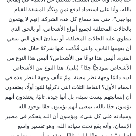
بالله، وأنا على استعداد لدفع ثمنٍ وتكبُّدِ المشقة للقيام
بواجبي"، حتى بعد سماع كل هذه الشركة. إنهم لا يهتمون
بالحالات المختلفة لجميع أنواع الأشخاص، أو بالحق الذي
تنطوي عليه الحالات المختلفة، أو بمبادئ الحق التي ينبغي
أن يفهمها الناس، والتي قُدِّمَت عنها شركةٌ خلال هذه
الفترة. أليس هذا نوعًا من الأشخاص؟ أليس هذا النوع من
الأشخاص نموذجيًّا جدًا؟ (بلى). هذا النوع من الأشخاص
لديه دائمًا وجهة نظر معينة. مِمَّ تتألف وجهة النظر هذه في
المقام الأول؟ النقاط الثلاث التي ذكرتُها للتو: أولًا، يعتقدون
أن إنسانيتهم ليست سيئة، بل أنها جيدة. ثانيًا، يعتقدون أنهم
يؤمنون حقًا بالله، بمعنى أنهم يؤمنون حقًا بوجود الله
وسيادته على كل شيء، ويؤمنون أن الله يتحكم في مصير
الإنسان، وأنه يقع تحت سيادة الله، وهو تفسير واسع
لعبارة "يؤمنون حقًا بالله". ثالثًا، يعتقدون أنهم يستطيعون