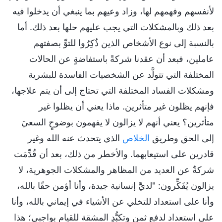
لأنفسهم وفهمهم لها، وزاد وعيهم بما ينبغي أن يدخلوا فيه
بعد ذلك وبالمشكلات التي يجب عليهم حلها بعد ذلك. أما
بالنسبة إلى نوع الأشخاص الذين ذُكِرُوا للتوِّ بصفتهم
عاملين، فبعد أن عقدنا شركةً باستفاضةٍ عن الحالات
المختلفة التي تتولَّد عن الشخصيات الفاسدة للبشرية
ومشكلات الفساد المختلفة التي تحتاج إلى أن يتم علاجها،
فإنهم يظلون غير متأثرين. ماذا يعني أن يظلوا غير
متأثرين؟ يعني أنهم لا يزالون لا يفهمون بوضوحٍ السعيَ
إلى الحق وطريق
الخلاص
الذي يتحدث عنه الله وغير
قادرين على استيعابهما. والأخطر من ذلك، بعد أن قُدِّمَت
شركةٌ عن العديد من المظاهر والمشكلات الجوهرية، لا
يزالون يُفَكِّرون: "لديَّ إنسانية جيدة، وأنا أؤمن حقًا بالله،
وأنا على استعداد للتخلي عن الأشياء في إيماني بالله، وأنا
على استعداد لدفع ثمنٍ وتكبُّدِ المشقة للقيام بواجبي؛ هذا