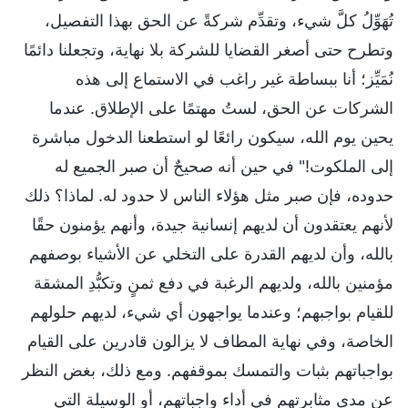
تُهَوِّلُ كلَّ شيء، وتقدِّم شركةً عن الحق بهذا التفصيل،
وتطرح حتى أصغر القضايا للشركة بلا نهاية، وتجعلنا دائمًا
نُمَيِّز؛ أنا ببساطة غير راغب في الاستماع إلى هذه
الشركات عن الحق، لستُ مهتمًا على الإطلاق. عندما
يحين يوم الله، سيكون رائعًا لو استطعنا الدخول مباشرة
إلى الملكوت!" في حين أنه صحيحٌ أن صبر الجميع له
حدوده، فإن صبر مثل هؤلاء الناس لا حدود له. لماذا؟ ذلك
لأنهم يعتقدون أن لديهم إنسانية جيدة، وأنهم يؤمنون حقًا
بالله، وأن لديهم القدرة على التخلي عن الأشياء بوصفهم
مؤمنين بالله، ولديهم الرغبة في دفع ثمنٍ وتكبُّدِ المشقة
للقيام بواجبهم؛ وعندما يواجهون أي شيء، لديهم حلولهم
الخاصة، وفي نهاية المطاف لا يزالون قادرين على القيام
بواجباتهم بثبات والتمسك بموقفهم. ومع ذلك، بغض النظر
عن مدى مثابرتهم في أداء واجباتهم، أو الوسيلة التي