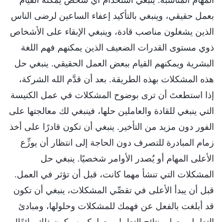
بعمل حقيقي، وينبغي بالتأكيد إعفاء الساعين لرضى الناس
الذين يشغلون مناصب قادة، وينبغي الإبقاء على الأشخاص
ذوي مستوى القدرات الضعيف الذين يمكنهم فهم اللغة
البشرية ويمكنهم القيام ببعض العمل الحقيقي. ينبغي حل
هذه المشكلات بهذه الطريقة. بعد أن قدَّم الله الشركة،
إذا استطعتَ أن ترى بوضوح المشكلات في عمل الكنيسة
التي ينبغي للقادة والعاملين حلها، فينبغي لك معالجتها على
الفور دون مزيد من التأخير. ينبغي أن تكون قادرًا على أخذ
زمام المبادرة للتصرف دون الحاجة إلى انتظار أن يوزِّع
الأعلى المهام أو يُصدر الأوامر شخصيًا. ينبغي حل
المشكلات التي تنشأ مهما كانت، قبل أن تؤثر في العمل.
قبل أن يبدأ الأعلى في تقصِّي المشكلات، ينبغي أن تكون
قد أبلغت بالفعل عن فهمك للمشكلات وحلولها، ومبادئ
التعامل معها، ونتائج التعامل معها. كم سيكون ذلك رائعًا!