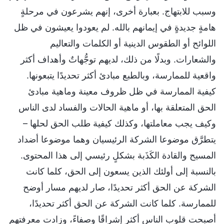
وسبب للابتهاج. بعبارة أخرى، إنهم يشرعون في مرحلةٍ
هامةٍ جديدةٍ في إيمانهم بالله. لم يعودوا يعيشون في ظل
اللوائح أو الطقوس الدينية أو الكلمات والتعاليم
والشعارات. وبدلًا من ذلك، لديهم توجُّهاتٌ وأهداف أكثر
واقعية للممارسة، وبالطبع مبادئ أكثر تحديدًا يتبعونها.
كيفية الممارسة في ظل ظروف معينة وماهية مبادئ
الحق المتعلقة بها، أو ماهية الحالات والفساد لدى الناس
وكيف يجب معاملتها، وكذلك كيفية طلب الحق لحلها –
يتطرَّق موضوعا الشركة الرئيسيان وهما موضوعا أضداد
المسيح والقادة الكَذَبة بشكلٍ رئيسي إلى هذا المحتوى.
بالنسبة إلى أولئك الذين يسعون إلى الحق، كلما كانت
الشركة عن الحق أكثر تحديدًا، صار لديهم مسار أوضح
للممارسة. كلما كانت الشركة عن الحق أكثر تحديدًا،
أصبحت قلوب الناس أكثر إشراقًا وصفاءً، وزادت معرفتهم