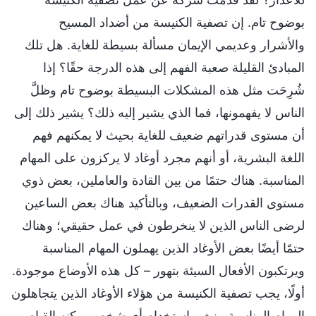
بوضوح تام. إن تصفية الكنيسة من أضداد المسيح
والأشرار وعديمي الإيمان مسألة بسيطة للغاية. هل تلك
المبادئ القليلة صعبة الفهم إلى هذه الدرجة حقًا؟ إذا
شُرِحَت مثل هذه المشكلات البسيطة بوضوح تام وظلَّ
الناس لا يفهمونها، فما الذي يشير إليه ذلك؟ يشير ذلك إلى
أن مستوى قدراتهم ضعيف للغاية بحيث لا يمكنهم فهم
اللغة البشرية، أو أنهم مجرد أوغاد لا يركزون على المهام
المناسبة. هناك حتمًا من بين القادة والعاملين، بعض ذوي
مستوى القدرات الضعيف، وبالتأكيد هناك بعض الساعين
لرضى الناس الذين لا ينخرطون في عمل حقيقي؛ وهناك
حتمًا أيضًا بعض الأوغاد الذين يهملون المهام المناسبة
ويرتكبون الأفعال السيئة بتهور – كل هذه الأوضاع موجودة.
أولًا، يجب تصفية الكنيسة من هؤلاء الأوغاد الذين يتجاهلون
المهام المناسبة. ينبغي استخدام أي شخص يمكنه القيام