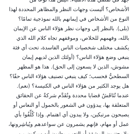
الأشخاص؟ أليست وجهات النظر والمظاهر المحددة لهذا
النوع من الأشخاص في إيمانهم بالله نموذجية تمامًا؟
(بلى). بالنظر إلى وجهات نظر هؤلاء الناس عن الإيمان
بالله، وفهمهم للخلاص، وموقفهم تجاه كلام الله الذي
يكشف مختلف شخصيات الناس الفاسدة، تحت أي فئة
ينبغي وضع هؤلاء الناس؟ (أولئك الذين لديهم إيمان
مشوش، الذين لا يسعون إلى الحق). هذا هو المظهر
السطحيُّ فحسب؛ كيف ينبغي تصنيف هؤلاء الناس حقًا؟
هل يوجد الكثير من هؤلاء الناس في الكنيسة؟ (نعم).
عندما تُنَاقَشُ قضايا محددة وتُقَدَّم شركةٌ عن الحقائق
المتعلقة بها، يبدؤون في الشعور بالخمول أو النعاس أو
يصبحون مرتبكين، ولا يبدون أي اهتمام. وإذا كُلِّفُوا بأي
عمل أو مهام، فإنهم يشمرون عن سواعدهم ويُباشِرونها،
ولا يجتنبون المشقة أو التعب. يظنون أنه سيكون من