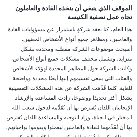
الموقف الذي ينبغي أن يتخذه القادة والعاملون
تجاه عمل تصفية الكنيسة
هذا العام، كنا نعقد شركةٍ باستمرار عن مسؤوليات القادة
والعاملين، ومظاهر جميع أنواع الأشخاص المعنيين.
أصبحت موضوعات الشركة مفصَّلة ومحددة بشكل
متزايد، وتشمل مختلف مشكلات جميع أنواع الأشخاص،
وكانت الشركة حول المظاهر المحددة لهؤلاء الأشخاص
والفئات التي ينبغي تقسيمهم إليها أيضًا محددة وواضحة
للغاية. كلما قُدِّمَت الشركة عن هذه المشكلات التفصيلية
بشكل أكثر تحديدًا ووضوحًا، زادت المساعدة والإرشاد
الإيجابيان اللذان يُفترض بها أن تُقَدِّمه لدخول شعب الله
المختار في الحياة، وزاد التوجيه والمساعدة اللذان يُفترض
بها أن تُقَدِّمهما للقادة والعاملين ليعملوا ويقوموا بواجباتهم.
ومع ذلك، كيفما عُقِدَت الشركة، ومهما كانت الشركة