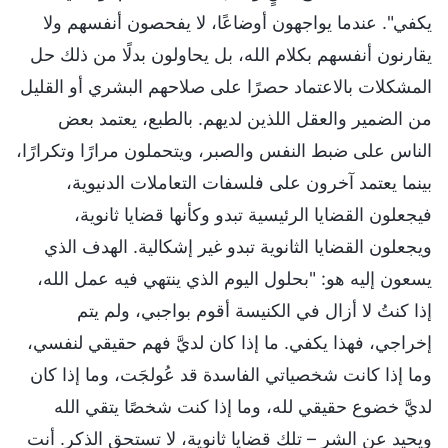
يكفي". عندما يواجهون أوضاعًا، لا يفحصون أنفسهم ولا
يقارنون أنفسهم بكلام الله، بل يحاولون بدلًا من ذلك حل
المشكلات بالاعتماد حصرًا على صلاحهم البشري أو القليل
من الضمير والعقل اللذين لديهم. بالطبع، يعتمد بعض
الناس على ضبط النفس والصبر، ويتحملون مرارًا وتكرارًا،
بينما يعتمد آخرون على فلسفات التعاملات الدنيوية،
فيجعلون القضايا الرئيسية تبدو وكأنها قضايا ثانوية،
ويجعلون القضايا الثانوية تبدو غير إشكالية. الهدف الذي
يسعون إليه هو: "بحلول اليوم الذي ينتهي فيه عمل الله،
إذا كنتُ لا أزال في الكنيسة أقوم بواجبي، ولم يتم
إخراجي، فهذا يكفي. ما إذا كان لديَّ فهم حقيقي لنفسي،
وما إذا كانت شخصياتي الفاسدة قد عُولجَت، وما إذا كان
لديَّ خضوع حقيقي لله، وما إذا كنت شخصًا يتقي الله
ويحيد عن الشر – تلك قضايا ثانوية، لا تستحق الذكر. أنت