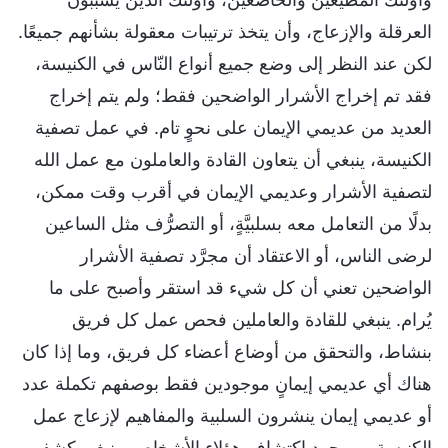
العرقلة والإزعاج، وأن يتخذ ترتيبات معقولة بشأنهم جميعًا.
لكن عند النظر إلى وضع جميع أنواع النّاس في الكنيسة،
فقد تم إخراج الأشرار الواضحين فقط؛ ولم يتم إخراج
العديد من عديمي الإيمان على نحوٍ تام. في عمل تصفية
الكنيسة، ينبغي أن يتعاون القادة والعاملون مع عمل الله
لتصفية الأشرار وعديمي الإيمان في أقرب وقت ممكن،
بدلًا من التعامل معه بسلبيَّةٍ، أو التصرُّف مثل الساعين
لرضى الناس، أو الاعتقاد أن مجرَّد تصفية الأشرار
الواضحين تعني أن كل شيء قد استقر وأصبح على ما
يُرام. ينبغي للقادة والعاملين فحص عمل كل فريق
بنشاط، والتحقق من أوضاع أعضاء كل فريق، وما إذا كان
هناك أي عديمي إيمانٍ موجودين فقط بوصفهم تكملة عدد
أو عديمي إيمان ينشرون السلبية والمفاهيم لإزعاج عمل
الكنيسة، وبمجرد اكتشاف هؤلاء الأشخاص، ينبغي كشفهم