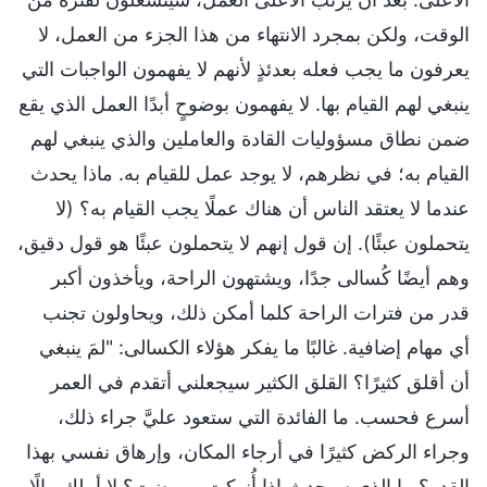
الوقت، ولكن بمجرد الانتهاء من هذا الجزء من العمل، لا
يعرفون ما يجب فعله بعدئذٍ لأنهم لا يفهمون الواجبات التي
ينبغي لهم القيام بها. لا يفهمون بوضوحٍ أبدًا العمل الذي يقع
ضمن نطاق مسؤوليات القادة والعاملين والذي ينبغي لهم
القيام به؛ في نظرهم، لا يوجد عمل للقيام به. ماذا يحدث
عندما لا يعتقد الناس أن هناك عملًا يجب القيام به؟ (لا
يتحملون عبئًا). إن قول إنهم لا يتحملون عبئًا هو قول دقيق،
وهم أيضًا كُسالى جدًا، ويشتهون الراحة، ويأخذون أكبر
قدر من فترات الراحة كلما أمكن ذلك، ويحاولون تجنب
أي مهام إضافية. غالبًا ما يفكر هؤلاء الكسالى: "لمَ ينبغي
أن أقلق كثيرًا؟ القلق الكثير سيجعلني أتقدم في العمر
أسرع فحسب. ما الفائدة التي ستعود عليَّ جراء ذلك،
وجراء الركض كثيرًا في أرجاء المكان، وإرهاق نفسي بهذا
القدر؟ ما الذي سيحدث إذا أُنهكت ومرضت؟ لا أملك مالًا