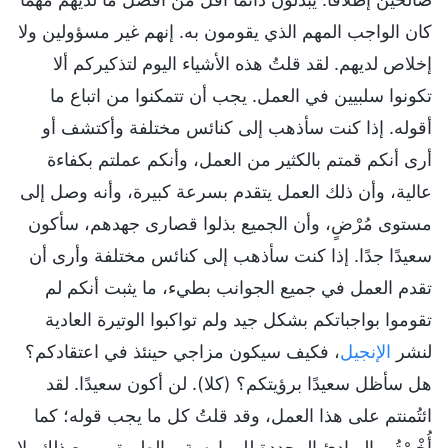
كان الواجب المهم الذي يقومون به. إنهم غير مسؤولين ولا
إخلاص لديهم. لقد قلتُ هذه الأشياء اليوم لتذكيركم ألا
تكونوا سلبيين في العمل. يجب أن تتمكنوا من اتباع ما
أقوله. إذا كنت سأذهب إلى كنائس مختلفة وأكتشف أو
أرى أنكم قمتم بالكثير من العمل، وأنكم عملتم بكفاءة
عالية، وأن ذلك العمل يتقدم بسرعة كبيرة، وأنه وصل إلى
مستوى مُرْضٍ، وأن الجميع بذلوا قصارى جهدهم، سأكون
سعيدًا جدًا. إذا كنت سأذهب إلى كنائس مختلفة وأرى أن
تقدم العمل في جميع الجوانب بطيء، ما يثبت أنكم لم
تقوموا بواجباتكم بشكل جيد ولم تواكبوا الوتيرة العادية
لنشر
الإنجيل
، فكيف سيكون مزاجي حينئذ في اعتقادكم؟
هل سأظل سعيدًا برؤيتكم؟ (كلا). لن أكون سعيدًا. لقد
ائتُمنتم على هذا العمل، وقد قلتُ كل ما يجب قوله؛ كما
أُخْبِرْتُم بالمبادئ المحددة للممارسة وبالطريق. ومع ذلك، لا