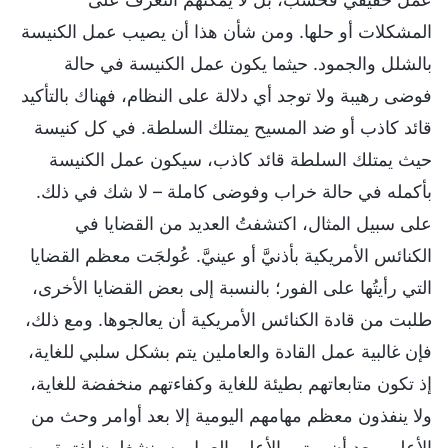
المشكلات أو حلها. ومن شأن هذا أن يصيب عمل الكنيسة
بالشلل والجمود. حيثما يكون عمل الكنيسة في حالة
فوضى رهيبة ولا توجد أي دلالة على النظام، فهناك بالتأكيد
قائد كاذب أو ضد المسيح يمتلك السلطة. في كل كنيسة
حيث يمتلك السلطة قائد كاذب، سيكون عمل الكنيسة
بأكمله في حالة خراب وفوضى كاملة – لا شك في ذلك.
على سبيل المثال، اكتشفتُ العديد من القضايا في
الكنائس الأمريكية بأذنيَّ أو عينيَّ. عُولجَت معظم القضايا
التي رأيتُها على الفور؛ بالنسبة إلى بعض القضايا الأخرى،
طلبت من قادة الكنائس الأمريكية أن يعالجوها. ومع ذلك،
فإن غالبية عمل القادة والعاملين يتم بشكل سلبي للغاية،
إذ تكون متابعاتهم بطيئة للغاية وكفاءتهم منخفضة للغاية،
ولا ينفذون معظم مهامهم اليومية إلا بعد أوامر وحث من
الأعلى. بعد أن يرتب الأعلى العمل، سينشغلون لفترة من