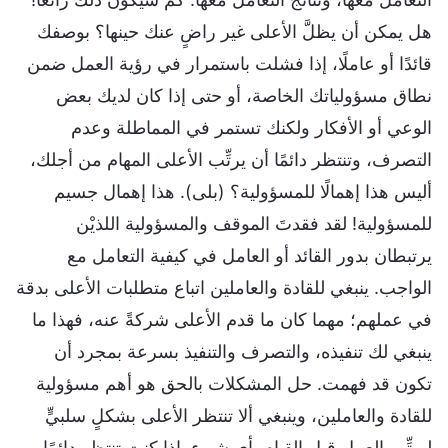
هل يمكن أن يظلَّ الأعلى غير راضٍ عنك حينها؟ بوصفك
قائدًا أو عاملًا، إذا فشلت باستمرار في رؤية العمل ضمن
نطاق مسؤولياتك الخاصة، أو حتى إذا كان لديك بعض
الوعي أو الأفكار ولكنك تستمر في المماطلة وعدم
التصرف، وتنتظر دائمًا أن يرتِّب الأعلى المهام من أجلك،
أليس هذا إهمالًا للمسؤولية؟ (بلى). هذا إهمال جسيم
للمسؤولية! لقد فقدتَ الموقف والمسؤولية اللذيْن
يرتبطان بدور القائد أو العامل في كيفية التعامل مع
الواجب. ينبغي للقادة والعاملين اتباع متطلبات الأعلى بدقة
في عملهم؛ مهما كان ما قدم الأعلى شركةً عنه، فهذا ما
ينبغي لك تنفيذه، والتصرف والتنفيذ بسرعة بمجرد أن
تكون قد فهمت. حل المشكلات بالحق هو أهم مسؤولية
للقادة والعاملين، وينبغي ألا تنتظر الأعلى بشكلٍ سلبيٍّ
ليرتِّب العمل قبل القيام بأي شيء. إذا كنت تنتظر دائمًا