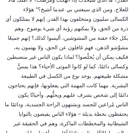
للعلاج. ومن الذي سيعتني بي عندما أشيخ؟" هؤلاء
الكسالى سلبيون ومتخلفون بهذا القدر. إنهم لا يمتلكون أي
ذرة من الحق، ولا يمكنهم رؤية أي شيء بوضوح. وهم
بكل جلاء حفنة من المشوشين، أليسوا كذلك؟ إنهم جميعًا
مشوَّشو الذهن، فهم غافلون عن الحق، ولا يهتمون به،
فكيف يمكن أن يُخلّصوا؟ لماذا يكون الناس غير منضبطين
وكسالى دائمًا، كما لو كانوا الموتى الأحياء؟ هذا يمسُّ
مشكلة طبيعتهم. يوجد نوع من الكسل في الطبيعة
البشرية. مهما كانت المهمة التي يفعلونها، فإنهم يحتاجون
دائمًا إلى شخص يشرف عليهم ويحثُّهم. وأحيانًا يكون
الناس مُراعين للجسد ويشتهون الراحة الجسدية، ودائمًا ما
يحتفظون بخطة بديلة – هؤلاء الناس يفيضون بالنوايا
الشيطانية والمخططات الماكرة، وهم في الحقيقة غير
صالحين إطلاقًا. يبذلون دائمًا أقل من أفضل ما لديهم مهما