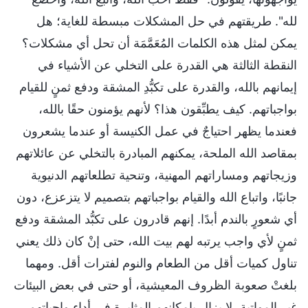
لله". طريقتهم في حل المشكلات مبسطة للغاية؛ هل
يمكن لمثل هذه الكلمات المُعَمَّمَة أن تحل أي مشكلات؟
النقطة الثالثة هي القدرة على التخلي عن الأشياء في
إيمانهم بالله، والقدرة على تكبُّدِ المشقة ودفع ثمنٍ للقيام
بواجباتهم. كيف يطبِّقون هذا؟ لأنهم يؤمنون حقًا بالله،
فعندما يظهر احتياجٌ في عمل الكنيسة أو عندما يشعرون
بمقاصد الله الملحة، يمكنهم المبادرة بالتخلي عن عائلاتهم
وزيجاتهم ومساراتهم المهنية، وتنحية تطلعاتهم الدنيوية
جانبًا، واتباع الله والقيام بواجباتهم بتصميم لا يتزعزع، دون
أي شعورٍ بالندم أبدًا. إنهم قادرون على تكبُّد المشقة ودفع
ثمنٍ لأي واجب يرتبه لهم بيت الله، حتى إنْ كان ذلك يعني
تناول كميات أقل من الطعام والنوم لفترات أقل. ومهما
بلغتْ صعوبة الظروف المعيشية، أو حتى في بعض البيئات
غير المواتية، لا يزال بإمكانهم المثابرة في أداء واجباتهم.