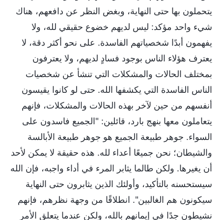
يتحملون بها حتى النهاية، وبغض النظر عن دافعهم، هناك
شيء واحد مؤكد: ليس لديهم خضوع حقيقي لله، ولا
يفهمون أبدًا شخصياتهم الفاسدة. على نحو أكثر دقة، لا
يعترف هؤلاء الناس بوجود فسادٍ لديهم، ولا يعترفون
بمختلف الحالات والمشكلات التي تنشأ عن شخصيات
الناس الفاسدة التي يكشفها الله. حتى لو كانوا يقيسون
أنفسهم من حين لآخر بهذه الحالات والمشكلات، فإنهم
يتعاملون معها بنهج بارد، قائلين: "الجميع فاسدون على
السواء. جوهر طبيعة الجميع هو جوهر طبيعة الأبالسة
والشيطان؛ نحن جميعًا أعداء لله. هذه حقيقة لا يمكن لأحد
أن يغيرها. ولكن طالما يثابر المرء في أداء واجبه، فإن الله
سيستحسنه بالتأكيد، وأولئك الذين يثابرون حتى النهاية
سيكونون هم الغالبين". انطلاقًا من وجهة نظرهم، فإنهم
نشيطون جدًا في إيمانهم بالله، ولكن عندما يتعلق الأمر