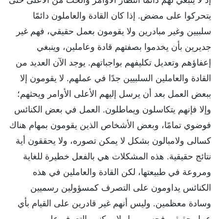
يتحركوا على مضض. إذا كان القادة والعاملون دائمًا
سلبيين وغير مبادرين ولا يقومون بعمل حقيقي، فهم غير
جديرين بأن يخدموا بصفتهم قادة وعاملين، وينبغي
إعفاؤهم وتعديل تكليفهم بواجباتهم. يوجد الآن العديد من
القادة والعاملين السلبيين جدًا في عملهم. لا يقومون إلا
ببعض العمل بعد أن يرسل إليهم الأعلى الأوامر ويحثهم؛
وإلا فإنهم يتكاسلون ويماطلون. العمل في بعض الكنائس
فوضوي تمامًا، وبعض الأشخاص الذين يقومون بمهام هناك
كسالى ولامبالون بشكل لا يمكن تصوره، ولا يحققون أية
نتائج حقيقية. هذه المشكلات هي بالفعل خطيرة للغاية
ومروعة في طبيعتها، لكن القادة والعاملين في هذه
الكنائس يداومون على التصرف كمسؤولين رسميين
وسادة معظمين. وليس أنهم غير قادرين على القيام بأي
عمل حقيقي فحسب، بل لا يمكنهم التعرف على