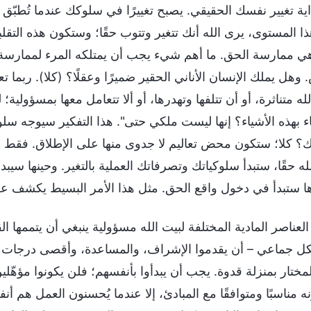
اية تغيير نفسك الحقيقي. يصبح تغييرًا في سلوكك عندما تُطبّ
ا المستوى، يرى الله أنك تتغير وتتوب حقًا؛ وستكون هذه التقلبا
ي ممارسة الحق. ما أهم شيء يجب أن يمتلكه المرء لممارسة ا
 وهل يملك الإنسان الأناني الحقير ضميرًا وعقلًا؟ (كلا). ربما 
لله متناثرة، أو أن تتلفها وتهدرها، أو ألا تتعامل معها بمسؤول
ناء بهذه الأشياء؟ إنها ليست ملكي حتى". هذا التفكير سيوجه سل
ك؟ كلا؛ ستكون محض تعاليم لا جدوى منها على الإطلاق. فقط 
لله حقًا، ستبدأ سلوكياتك وتصرفاتك العملية بالتغير. وحينها سي
ا ستبدأ في دخول واقع الحق. مثل هذا الأمر البسيط يكشف عن إ
 العناصر المادية المختلفة لبيت الله مسؤولية ينبغي أن يتممها 
ل جماعي – أن يقدموا الإشراف، والمساعدة، وأقصى درجات الت
لمختار بمنزلة قدوة. يجب أن يبدأوا بأنفسهم؛ فلن يكونوا مؤهّل
ه مناسبًا ومتوافقًا مع المبادئ، إلا عندما يُحسنون العمل هم أ