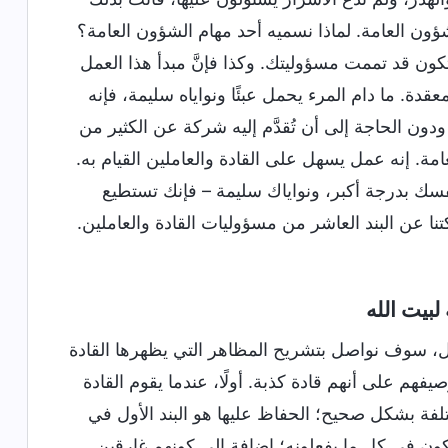
شؤون العامة. لماذا نسميه أحد مهام الشؤون العامة؟
تكون قد تممت مسؤوليتك. وكذا فإنَّ مبدأ هذا العمل
قدة. ما دام المرء يحمل عبئًا ونواياه سليمة، فإنه
دون الحاجة إلى أن تُقدَّم إليه شركة عن الكثير من
مة. إنه عمل يسهل على القادة والعاملين القيام به.
نفسك بدرجة أكبر، ونواياك سليمة – فإنك تستطيع
كتنا عن البند العاشر من مسؤوليات القادة والعاملين.
لبيت الله
عمل، سوف نواصل بتشريح المظاهر التي يظهرها القادة
يفهم على أنهم قادة كذبة. أولًا، عندما يقوم القادة
تلفة بشكل صحيح؛ الحفاظ عليها هو البند الأول في
تبكون في كل ما يفعلونه؛ إضافة إلى كونهم غارقين