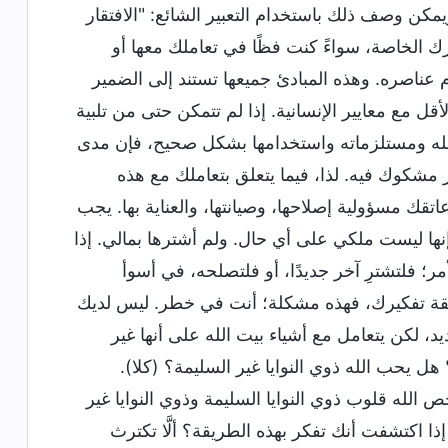
كن وصف ذلك باستخدام التعبير الشائع: "الافتقار
ك الخاصة، سواءً كنت فظًا في تعاملك معها أو
م عناصره. وهذه المبادئ جميعها تستند إلى الضمير
قل مع معايير الإنسانية. إذا لم تتمكن حتى من تلبية
 الله ومستلزماته واستخدامها بشكل صحيح، فإن مدى
شكوك فيه. لذا، فيما يتعلق بتعاملك مع هذه
قك مسؤولية إصلاحها، وصيانتها، والعناية بها. يجب
إنها ليست ملكي على أي حال. ولم أشترها بمالي. إذا
؛ فلتشترِ آخر جديدًا، أو فلتصلحه، في أسوأ
يقة تفكيرك، فهذه مشكلة؛ أنت في خطر. ليس لديك
د، لكن يتعامل مع أشياء بيت الله على أنها غير
 هل يحب الله ذوي النوايا غير السليمة؟ (كلا).
 الله قلوب ذوي النوايا السليمة وذوي النوايا غير
ا اكتشفت أنك تفكر بهذه الطريقة؟ ألَّا تكترث