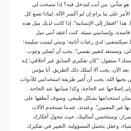
فيه هو شأني. من أنت لتتدخل فيه؟ إذا سمحت لي
مر على ما يرام إن لم أكسر الآلة. لماذا تضع كل
ذا "افتقار إلى الإنسانية". إذا كانت لديك مثل هذه
 فاسدة، وإنسانيتي سيئة. كنت أعتقد أنني نبيل
 سيكشفني: لدي رغبات أنانية؛ ونيتي ليست سليمة؛
 لي، ومستعد لتغيير نفسي". يجب أن تُصلي وتتوب
فسك؟ ستقول: "كان تفكيري السابق غير أخلاقي؛ إنه
ة بعد الآن. يجب ألا أسلك ذلك الطريق. أنا مؤمن
تي يحبها الله. يجب أن أُغير طريقة استخدامي للأدوات
 إصلاحها عند الحاجة، وكذا صيانتها عند الحاجة.
 لضمان استخدامها بشكل طبيعي. وسوف أنظفها على
بها غير المعنيين". وعندئذ، عندما تستخدم الآلات
استمرار، وستتحسن أساليبك، حيث تتحول أفكارك
أشياء، وعقل يتحمل المسؤولية. التغيير في تفكيرك