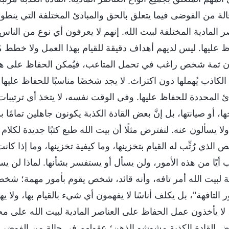
لة من الفوضى فيما يتعلق بالحق والمبادئ المختلفة التي ينطوي
ر المادية المختلفة لبيت الله. إنهم لا يعرفون أي نوع من الناس
ظ عليها. ليس لديهم أهداف دقيقة للقيام بهذا العمل ولا خطط 
ان ثمة شخص راغب في تحمل المتاعب، فيُمكن الحفاظ على هذ
 الكاذب يُهملها دون اكتراث. لا يجد شخصًا مناسبًا للحفاظ عليها 
دئ المحددة للحفاظ عليها. وفي الوقت نفسه، لا يتخذ أي ترتيبا
ا، أو صيانتها، بل إنَّ بعض القادة الكذبة يكونون جاهلين تمامًا
ولا يسألون عنه. لنفترض مثلًا أن بيت الله طبع كتبًا جديدة لكلام
الذي رُتِّب له القيام بتخزينها، وما كيفية تخزينها، وما إذا 
ب أيًا من هذه الأمور، ولن يسأل أو يستفسر بشأنها. لماذا لن ي
ة لبيت الله أمر تافه، وأنه قائد، شخص يقوم بأمور مهمة؛ شخص لا
ر التافهة"، بل يكلف أناسًا لا يفهمون أي شيء بالقيام بها، ولا ي
 لا يأخذون عمل الحفاظ على العناصر المادية لبيت الله على محم
ض القادة الكذبة مشوشو الذهن؛ عقولهم في حالة من الفوضى.