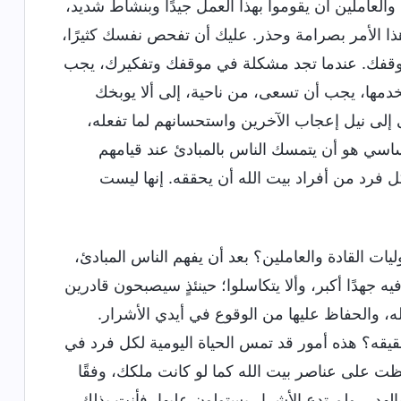
لعاملين أن يقوموا بهذا العمل جيدًا وبنشاط شديد،
هذا الأمر بصرامة وحذر. عليك أن تفحص نفسك كثيرًا،
موقفك. عندما تجد مشكلة في موقفك وتفكيرك، يجب
خدمها، يجب أن تسعى، من ناحية، إلى ألا يوبخك
 إلى نيل إعجاب الآخرين واستحسانهم لما تفعله،
لأساسي هو أن يتمسك الناس بالمبادئ عند قيامهم
كل فرد من أفراد بيت الله أن يحققه. إنها ليست
ات القادة والعاملين؟ بعد أن يفهم الناس المبادئ،
 فيه جهدًا أكبر، وألا يتكاسلوا؛ حينئذٍ سيصبحون قادرين
ه، والحفاظ عليها من الوقوع في أيدي الأشرار.
حقيقه؟ هذه أمور قد تمس الحياة اليومية لكل فرد في
فظت على عناصر بيت الله كما لو كانت ملكك، وفقًا
هدر، ولم تدع الأشرار يستولون عليها، فأنت بذلك