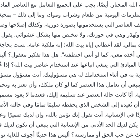
له المختار. أيضًا، يجب على الجميع التعامل مع العناصر المادية
تلزمات اليومية من طعام وشراب ومواد، وما إلى ذلك – بمحبة 
ف العناصر التي يستخدمونها بصورة دورية، وكذلك إصلاحها وصيا
وتُهدَر وهي في حوزتك، ولا تتخلص منها بشكل عشوائي. يقول 
بمالي. لقد أعطاني إياه بيت الله؛ إنه ملكية عامة. لست بحاجة إ
ي أخذه معي، كما لو أنني اختطفته". هل هذا تفكير معقول؟ أليست
 ما المبادئ التي ينبغي اتباعها عند استخدام عناصر بيت الله؟
اية به في أثناء استخدامك له هي مسؤوليتك. أنت مسؤول م
ينبغي أن تعامل هذا العنصر كما لو كان ملكك، وأن تعتز به وتحم
ة. أيًا كانت حالة العنصر عند تسليمه إليك، فعندما لا يعود مسم
ن تُعيده إلى الشخص الذي يحفظه سليمًا تمامًا وفي حالته الأص
ًا في الإنسانية. أنت تقول إنك تؤمن بالله، وإن لديك ضميرًا و
م يكن لديك الحد الأدنى من الإنسانية التي ينبغي أن تكون لد
ث عن حب الحق أو ممارسته؟ أليس هذا حديثًا أجوف للغاية نوعً