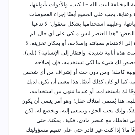
 المختلفة لبيت الله – الكتب، والأدوات بأنواعها،
وعناية. يجب على الجميع أيضًا إجراء الفحوصات
نتها، وعليهم استخدامها بشكل معقول؛ لا تدعها
البعض: "هذا العنصر ليس ملكي على أي حال. لم
لى الاهتمام بصيانته وإصلاحه، أو بمكان تخزينه. لا
 هذه أنانية شديدة، وافتقار إلى الإنسانية؟ (بلى).
 إذا خُصص لك شيء ما لكي تستخدمه، فإن إصلاحه
سؤولية كاملة؛ ومن دون حث أو إشراف من أي شخص
يه كما لو كان كذلك أيضًا. هذا معنى أن تكون لديك
وحًا لك باستخدامه، أو عندما تنتهي من استخدامه،
لية. هذا يُسمى امتلاك عقل؛ وهو أمر ينبغي أن يكون
عقلًا، وإنك تحب الحق، وتسعى إليه، وتخضع له، لكن
يك في تعاملك مع عنصر مادي، فكيف يمكنك حتى
ا ما؟ إذا كنت غير قادر حتى على تتميم مسؤوليتك