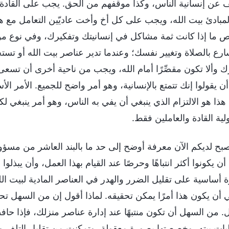
عن إنسانية الناس، وكذا موقفهم من الحق. يجب على القادة وا
 لمبادئ بيت الله، ويجب على كل أخ وأخت عاديّين التعامل مع 
 ما إذا كانت ثمة مشاكل في إنسانيتك وتفكيرك، وفي نوع 
ارع بالصلاة وتغيير نفسك؛ وعندما تدير عناصر بيت الله أو تست
 وألا تكون مقصِّرًا أمام الله، ويجب من ناحية أخرى أن تسعى
أن يقولوا إنك تتمتع بالإنسانية، وهو أمر واضح للجميع. الأمر ا
 هذا هو الالتزام الذي ينبغي أن يفي به الناس، وهو أمر ينبغي ل
ية القادة والعاملين فقط.
بح لديكم الآن معرفة أوضح إلى حد ما بالبند العاشر من مسؤولي
أن يكونوا أكثر انتباهًا وحرصًا عند القيام بهذا العمل، وأن يبذلوا
 أساسية على تقليل الضرر والهدر في العناصر المادية لبيت الل
ي أن يكون هذا أمرًا يمكن تحقيقه. لماذا أقول إن من السهل ت
ل. من السهل أن تكون منتبهًا عند إدارة عناصر منزلك، فإذا حا
بات بيته، وخصصتها بصورة معقولة، وتمكنت من تقليل التلف وال