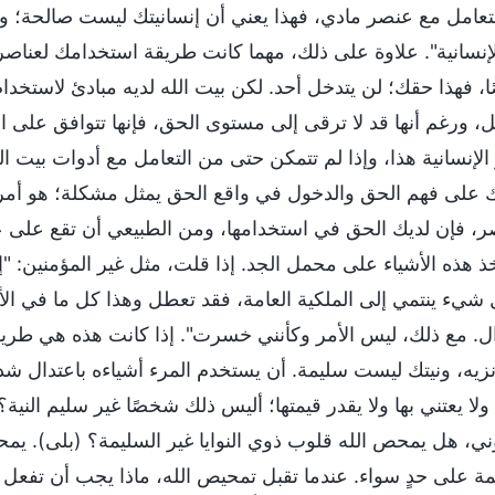
تعامل مع عنصر مادي، فهذا يعني أن إنسانيتك ليست صالحة؛ ويم
لإنسانية". علاوة على ذلك، مهما كانت طريقة استخدامك لعناصر
ا، فهذا حقك؛ لن يتدخل أحد. لكن بيت الله لديه مبادئ لاستخدا
ل، ورغم أنها قد لا ترقى إلى مستوى الحق، فإنها تتوافق على الأ
 الإنسانية هذا، وإذا لم تتمكن حتى من التعامل مع أدوات بيت
 على فهم الحق والدخول في واقع الحق يمثل مشكلة؛ هو أمر م
صر، فإن لديك الحق في استخدامها، ومن الطبيعي أن تقع على عات
خذ هذه الأشياء على محمل الجد. إذا قلت، مثل غير المؤمنين: "
شيء ينتمي إلى الملكية العامة، فقد تعطل وهذا كل ما في الأمر
ال. مع ذلك، ليس الأمر وكأنني خسرت". إذا كانت هذه هي طر
 نزيه، ونيتك ليست سليمة. أن يستخدم المرء أشياءه باعتدال شدي
لا يعتني بها ولا يقدر قيمتها؛ أليس ذلك شخصًا غير سليم النية؟
ني، هل يمحص الله قلوب ذوي النوايا غير السليمة؟ (بلى). يمحص
مة على حدٍ سواء. عندما تقبل تمحيص الله، ماذا يجب أن تفعل إذ