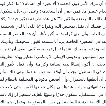
 أن تترك الأمر دون فحصه؟ ألَّا تعيره أي اهتمام؟ "ما أفكر 
دام عنصر ما، فمن حقي أن أستخدمه؛ وعلى أي حال، سيكون الأ
لمطالب المرتفعة والكثيرة؟" هل هذه طريقة تفكير جيدة؟ (كلا). ه
ار، فعليك أن تقبل تمحيص الله وتقول: "يا الله، أنا لدي شخصية
 للغاية، وأن لدي كرامة؛ لم أكن لأظن أن هذا العنصر البسيط
أهدافي الصغيرة الخاصة بي. أنا مستعد لقبول تمحيصك وتأديبك
لله، وتدعه يمحصك. عندما تقبل تمحيصه، كيف ينبغي أن تغير ن
 غير المؤمنين، وعديمي الإيمان. لا يمكنني التفكير بهذه الطريق
 يجب أن أكون إنسانًا لديه إنسانية وكرامة، وأن أفعل الأمور ال
ات في المستقبل. يجب أن أوقف تشغيلها عندما ينبغي ذلك، وأتولى
أن أنظفها باستمرار، وأن أفحص مكوناتها المختلفة بانتظام
بعد انتهائي منها، وأعيدها إلى مكان حفظها الآمن، حتى لا يعبث 
ا في المستقبل، ستكون حذرًا ومنتبهًا للغاية. ستتغير آراؤك ب
لك الأنانية الدنيئة السابقة إلى حس بالمسؤولية، وعقل يهتم بال