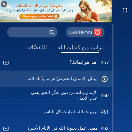
القدس
كيف هو إيمانكم تحديدًا؟
447
اطلب طريق التوافق مع المسيح
452
CAG Hymns
مَن متوافِقٌ مع اللهِ
453
ترانيم من كلمات الله
المُفضَّلات
أهذا هو إيمانك؟
457
إيمان الإنسان الحقيقيِّ هو ما يأمله الله
الإيمان بالله من دون تقبُّل الحق يعني
460
عدم الإيمان
ترتيبات الله لنهايات كل الناس
461
معنى عمل دينونة الله في الأيام الأخيرة
463