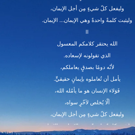
وليفعل كلّ شيءٍ مِن أجل الإيمان،
وليثبت كلمةً واحدةً وهي الإيمان... الإيمان.
II
الله يحتقر كلامكم المعسول
الذي تقولونه لإسعاده.
لأنّه دومًا بصدقٍ يعاملكم،
يأمل أن تُعاملوه بإيمانٍ حقيقيٍّ.
فَوَلاء الإنسان هو ما يأمُله الله،
ألّا يُخلص لآخّرٍ سواه،
وليفعل كلّ شيءٍ مِن أجل الإيمان،
وليثبت كلمةً واحدةً وهي الإيمان... الإيمان.