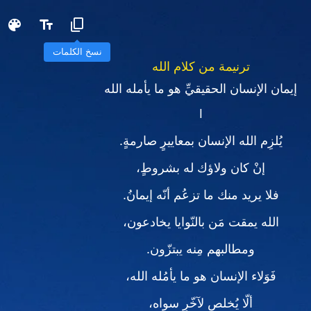
نسخ الكلمات
ترنيمة من كلام الله
إيمان الإنسان الحقيقيِّ هو ما يأمله الله
I
يُلزِم الله الإنسان بمعاييرٍ صارمةٍ.
إنْ كان ولاؤك له بشروطٍ،
فلا يريد منك ما تزعُم أنّه إيمانُ.
الله يمقت مَن بالنّوايا يخادعون،
ومطالبهم مِنه يبتزّون.
فَوَلاء الإنسان هو ما يأمُله الله،
ألّا يُخلص لآخّرٍ سواه،