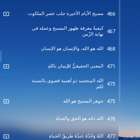
مسيح الأيام الأخيرة جلب عصر الملكوت
466
كيفيةُ معرفة ظهور المسيح وعمله في
467
نهاية الزّمن
الله هو الله، والإنسان هو الإنسان
468
المعنى الحقيقيُّ للإيمانِ باللهِ
471
الله المتجسد ذو أهمية قصوى بالنسبة
473
لكم
جوهر المسيح هو الله
475
الله ذاته هو الحق والحياة
476
اللهُ وَحْدُهُ عندُهُ طريقُ الحياةِ
477