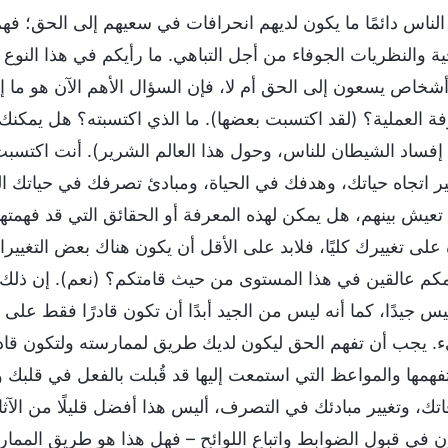
لناس دائمًا ما يكون لديهم انحرافات في سعيهم إلى الحق؛ فهم 
ية والنظريات الجوفاء من أجل التباهي. ما رأيكم في هذا النو
أشخاص يسعون إلى الحق أم لا، فإن السؤال الأهم الآن هو ما إذا 
فة العملية؟ (لقد اكتسبت بعضها). ما الذي اكتسبته؟ هل يمكن
 إفساد الشيطان للناس، وحول هذا العالم الشرير). أنت اكتسبت 
ير اتجاه حياتك، وهدفك في الحياة، ومبادئ تصرفك في حياتك
 تعيش بينهم، هل يمكن لهذه المعرفة أو الحقائق التي قد فهمته
 على تغييرك كليًا، فلابد على الأقل أن يكون هناك بعض التغيير
م عالقين في هذا المستوى من حيث قامتكم؟ (نعم). إن ذلك يت
يس جيدًا، كما أنه ليس من الجيد أبدًا أن تكون قادرًا فقط على
. يجب أن تفهم الحق ليكون لديك طريق لممارسته ولتكون قادرً
تفهمها والمواعظ التي استمعت إليها قد قُبلت بالفعل في قلبك وي
تك، وتغيير مبادئك في التصرف، أليس هذا أفضل قليلًا من الآثار
ن في قبول الضوابط واتباع اللوائح – فهل هذا هو طريق الممارس