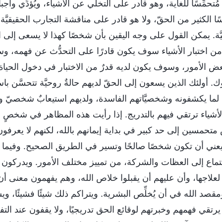
مُتحمِّسًا للغاية، وهو قادر على التخلِّي عن الأشياء، ويُؤدِّي وا
ا الكثير من الحقّ، ولا هو قادر على مناقشة التجارب الحقيقيَّة
يَّة. يمكن القول على وجه اليقين بأن شخصًا كهذا لا يسعى إلى ا
 من اختبار الأشياء سوف يكون قادرًا على التحدُّث عن فهمه، وسو
ض الأمور، وسوف يكون لديه قدرٌ من الاختبار في دخول الحياة
. أولئك الذين يسعون إلى الحقّ لديهم حالةٌ روحيَّة تتحسَّن باستم
 لما يكشفونه وشخصيَّاتهم الفاسدة، ولديهم استيعابٌ شخصيّ وبص
لأشياء ترتقي فيهم بالتدريج. إذا رأيت هذه المظاهر في شخصٍ م
 متحمسين إلى حد كبير في بداية إيمانهم بالله، لكنهم لا يعرفو
 يعني أن تكون شخصًا صالحًا وتسير في الطريق الصحيح. وفيما 
تماع إلى العظات والشركة، من تمييز مختلف الأمور. ويدركون
لعلاجها، وأن عليهم أن يقبلوا خلاص الله، وهم يفهمون معنى أن 
ومقصد الله في أن يُخلِّص البشرية. ويتراكم ذلك شيئًا فشيئًا،
 يرتقي فهمهم وخبرتهم لوقائع الحق تدريجيًا، ولا يقفون عند التف