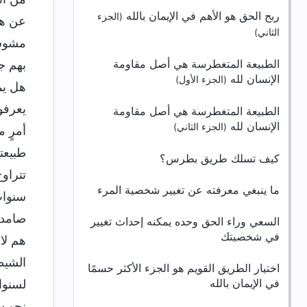
ربح الحق هو الأهم في الإيمان بالله
(الجزء
عن هذ
الثاني)
مشوشي
الطبيعة المتغطرسة هي أصل مقاومة
بهم ج
الإنسان لله
(الجزء الأول)
هل يم
يعرفو
الطبيعة المتغطرسة هي أصل مقاومة
الإنسان لله
(الجزء الثاني)
أمرٍ 
طبيعت
كيف تسلك طريق بطرس؟
تتراو
ما ينبغي معرفته عن تغيير شخصية المرء
سنوات
صامدي
السعي وراء الحق وحده يمكنه إحداث تغيير
في شخصيتك
هم لا
الشيطا
اختيار الطريق القويم هو الجزء الأكثر حسمًا
في الإيمان بالله
لسنوا
نحو س