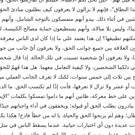
ا النطاق"، فإنهم لا يزالون لا يعرفون كيف يطلبون مبادئ الحق
ن في أثناء ذلك. يبدو أنهم متمسكون بالتوجه الشامل، وأنهم
يدًا، وليس بلا مبالاة، وأنهم يستطيعون حماية مصالح الكنيس
كنهم تطبيقها؟ إن هذا يعتمد على ما إذا كان لدى الناس معرفة
ن العلاقة بين جميع جوانب الحق، ولا يعرفون أيّ جانب من جوان
ما، ولا يعرفون أيّ شخصية تسببت في تلك الحالة. إذا قال شخ
ي ذلكما الشخصين، ولا كيفية التعامل معهما. هل هذا فَهمٌ للحق
ح بين ثلاث إلى خمس سنوات، لكنك لا تعرف الجانب العملي من 
 أو عشر ولا تزال لا تعرفها، فأنت إذًا لم تكتسب الحق. ما الذي
ن على خط معركة، ظانين أنهم ما داموا تمسكوا بكلمات "الإيما
 يبادرون بطلب الحق أو قبوله؛ ويخفقون في أداء واجباتهم جيد
ن؛ وهم لم يربحوا الحق والحياة. يا له من خطأ فادح! هكذا يكون 
ت عديدة دون أي اختبارات حياتية. عندما يسقط الناس في مثل 
طحي فقط، ويتمسكون ببعض اللوائح، ولا يخالفون المراسيم ال