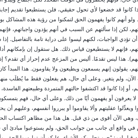
ذا كانوا قد خضعوا لأي تحول حقيقي، فلن يستطيعوا تقديم إجاب
 ولو أنهم كانوا يفهمون الحق لتمكنوا من رؤية هذه المشاكل
تهم، لكن إذا سألتهم عن السبب في أنهم يؤدون واجباتهم، فإنهم ل
ن تؤدي الواجبات، لكنهم ليسوا على دراية تامة بالتفاصيل. إذا 
تهم، فإنهم لا يستطيعون قياس ذلك. هل ستقول إن بإمكانهم أدا
نهم). هذا ليس تقدمًا. أليس من المزعج عدم إحراز أي تقدم؟ إذا
تهم، يقولون إنهم يسمعون ويطيعون ولا يقاومون. هذا المبدأ كان 
الآن، ولم يتغير. وعلى أي حال، هم يفعلون فقط ما يُطلَب منهم.
م، أو إذا كانوا قد اكتشفوا حالتهم المتمردة وطبيعتهم الفاسدة
 لا يعرفون أو يفهمون أيًا من ذلك. وعلى أي حال، فهم يتمسكون
 ويعدِّلوا عقليتهم وألا يقاوموا أو يبرروا أنفسهم، وعليهم أن 
وهي الآن أقوى من ذي قبل. هل هذا من مظاهر اكتساب الحقّ؟ (
 في واقع أي جانب من جوانب الحق، ولم يستوعبوا مبادئ أي جا
 قيل لهم: "حين تحل بكم الأشياء، عليكم أن تمارسوا الحق، وأن ت