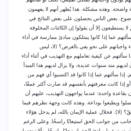
ة واضحة. وهذه مشكلة. هذا يُظهر أنهم لا يفهمون
 بوضوح. بعض الناس يحصلون على بعض النتائج في
ا يستطيعون إلا أن يقولوا إن الكائنات المخلوقة
سألتهم عما إذا كانوا يمتلكون مبادئ ممارسة في أداء
ء واجباتهم على نحو يفي بالغرض؟ (لا، ليس
 سألتهم عن كيفية تعاملهم مع التهذيب في أثناء أداء
لديهم منذ سنوات عديدة، ولا يزال لديهم هذا المبدأ
 إذا سألتهم عما إذا كانوا قد اكتسبوا أي فهم من
، أو إذا كانت معرفتهم بأنفسهم قد صارت أكثر عمقًا،
 بقاعدة واحدة: عندما يواجهون التهذيب، عليهم أن
يحتملوا ويطيعوا بوداعة. وهذه كانت وجهة نظرهم فيما
لا). فخلال عملية الإيمان بالله، لم يدخل هؤلاء
نب من جوانب الحق استيعابًا راسخًا. وعلى الرغم
ستوعبوا مبادئ الحق استيعابًا راسخًا، وألا تبتعدوا