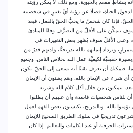
جباته بنشاطٍ مفعم بالحيوية. ومع ذلك، لا يمكن رؤيته
 لدخول الحياة، فضلًا عن رؤية أيِّ تغييرٍ في شخصيته
لحقّ. فإذا كان شخصٌ ما يحبُّ الحقّ بالفعل، فبعد
ف يتمكَّن على الأقلّ من التصرُّف وفقًا للمبادئ
، وعلى الأقلّ سوف يُظهِر بعض التغييرات في
رارٍ، ويزداد إيمانهم بالله تدريجيًّا، ولديهم قدرٌ من
يرة حقيقيَّة لكيفيَّة عمل الله لخلاص الناس. وجميع
ا، فيمكنك أن تعرف يقينًا أنه يسعى إلى الحقّ. يكون
ن أي شيء عن الإيمان بالله. وهم يظنون أن الإيمان
بعد، يتمكنون من خلال أكل كلام الله وشربه
 أن للناس شخصيات فاسدة وأن عليهم أن يطلبوا
يؤمنوا بالله. وبالتدريج، يكتسبون بعض الفهم لعمل
 ويشرعون تدريجيًا في سلوك الطريق الصحيح للإيمان
سيرات الحرفية أو عند الكلمات والتعاليم. إذا كان