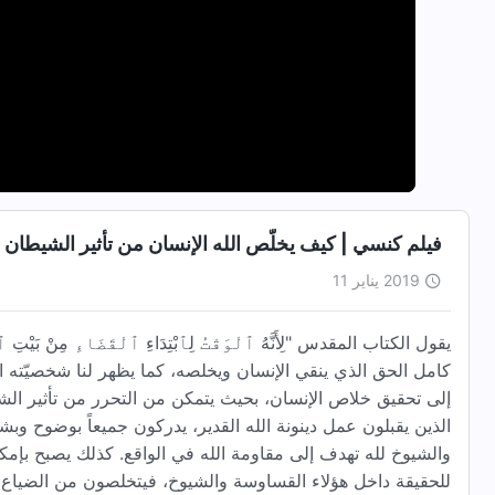
فيلم كنسي | كيف يخلّص الله الإنسان من تأثير الشيطان 
2019 يناير 11
يقول الكتاب المقدس "لِأَنَّهُ ٱلْوَقْتُ لِٱبْتِدَاءِ ٱلْقَضَاءِ مِنْ بَيْت
كامل الحق الذي ينقي الإنسان ويخلصه، كما يظهر لنا شخصيّته البا
إلى تحقيق خلاص الإنسان، بحيث يتمكن من التحرر من تأثير الشيط
الذين يقبلون عمل دينونة الله القدير، يدركون جميعاً بوضوح وبش
والشيوخ لله تهدف إلى مقاومة الله في الواقع. كذلك يصبح بإمك
للحقيقة داخل هؤلاء القساوسة والشيوخ، فيتخلصون من الضياع 