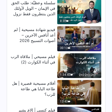
فيلم كنسي | شهادات عن اختبار
سلسلة وعظيِّة: طلب الحق
الدينونة أمام كرسي المسيح
في الإيمان – الويل لأولئك
والحصول على الحياة (مقتطف مميَّز
الذين ينتظرون فقط نزول
من فيلم)
20:02
الرب على سحابة
8:32
فيلم كنسي | دينونة الله في الأيام
فيديو شهادة مسيحية | لم
الأخيرة هي خلاص للإنسان (مقتطف
أعد أنافس الآخرين –
مميَّز من فيلم)
أصوات التسبيح 2026
28:45
30:13
فيلم مسيحي | ملاقاة الرب
في أثناء الكوارث (2)
1:34:45
أفلام مسيحية قصيرة | هل
طاعة البابا هي طاعة
للرب؟
13:43
فيلم كنسي | إلامَ يشير