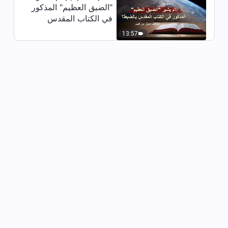
"الضيق العظيم" المذكور
في الكتاب المقدس
بالضبط؟ (مقتطف مميَّز
13:57
من فيلم)