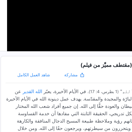
(مقتطف مميَّز من فيلم)
شاهد العمل الكامل
مشاركة
ِ ٱللهِ"
. في الأيام الأخيرة، يعبّر
الله القدير
عن
(1 بطرس، 4: 17)
رّة والمجيدة والمقدّسة. يهدف عمل دينونة الله في الأيام الأخيرة
ان والعودة حقًّا إلى الله. إن جميع أفراد شعب الله المختار
كل تدريجي، الحقيقة الثابتة التي مفادها أن خدمة القساوسة
انهم رؤية وملاحظة طبيعة المسيح الدجال المنافقة والكارهة
ويتحررون من سيطرتهم، ويرجعون حقًا إلى الله. ومن خلال