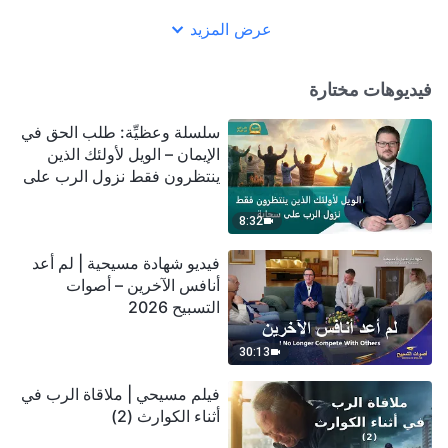
عرض المزيد
فيديوهات مختارة
سلسلة وعظيِّة: طلب الحق في
الإيمان – الويل لأولئك الذين
ينتظرون فقط نزول الرب على
سحابة
8:32
فيديو شهادة مسيحية | لم أعد
أنافس الآخرين – أصوات
التسبيح 2026
30:13
فيلم مسيحي | ملاقاة الرب في
أثناء الكوارث (2)