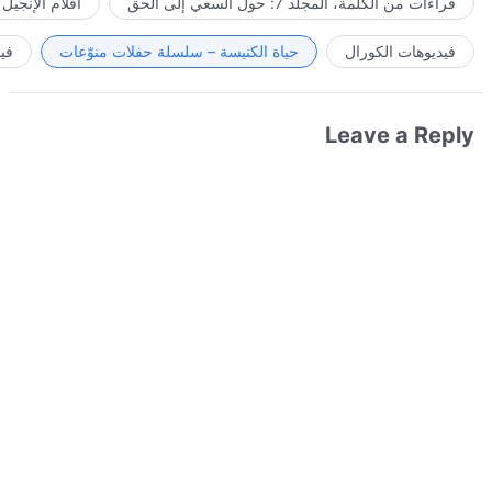
قراءات من الكلمة، المجلد 7: حول السعي إلى الحق
أفلام الإنجيل
فيديوهات الكورال
حياة الكنيسة – سلسلة حفلات منوّعات
في
Leave a Reply