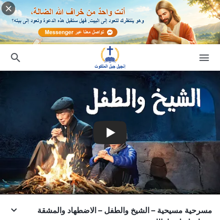
مسرحية مسيحية – الشيخ والطفل – الاضطهاد والمشقة