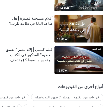
1:34:45
أفلام مسيحية قصيرة | هل
طاعة البابا هي طاعة للرب؟
13:43
فيلم كنسي | إلامَ يشير "الضيق
العظيم" المذكور في الكتاب
المقدس بالضبط؟ (مقتطف
مميَّز من فيلم)
13:57
أنواع أخرى من الفيديوهات
قراءات من الكلمة، المجلد 1: ظهور الله وعمله
قراءات من كلمات ا