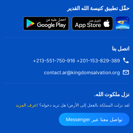
حمِّل تطبيق كنيسة الله القدير
اتصل بنا
201-153-829-389+ 213-551-750-916+
contact.ar@kingdomsalvation.org
نزل ملكوت الله.
لقد نزلت المملكة بالفعل إلى الأرض! هل تريد دخوله؟
اعرف المزيد
تواصل معنا عبر Messenger