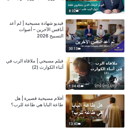
سحابة
8:32
فيديو شهادة مسيحية | لم أعد
أنافس الآخرين – أصوات
التسبيح 2026
30:13
فيلم مسيحي | ملاقاة الرب في
أثناء الكوارث (2)
1:34:45
أفلام مسيحية قصيرة | هل
طاعة البابا هي طاعة للرب؟
13:43