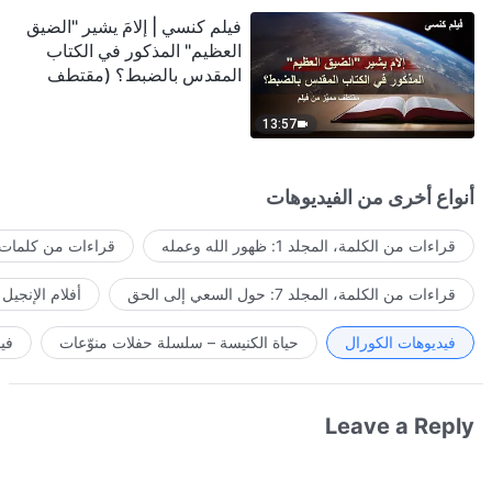
فيلم كنسي | إلامَ يشير "الضيق
العظيم" المذكور في الكتاب
المقدس بالضبط؟ (مقتطف
مميَّز من فيلم)
13:57
أنواع أخرى من الفيديوهات
قراءات من الكلمة، المجلد 1: ظهور الله وعمله
قراءات من كلمات ا
قراءات من الكلمة، المجلد 7: حول السعي إلى الحق
أفلام الإنجيل
فيديوهات الكورال
حياة الكنيسة – سلسلة حفلات منوّعات
في
Leave a Reply