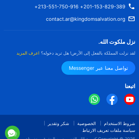
201-153-829-389+ 213-551-750-916+
contact.ar@kingdomsalvation.org
نزل ملكوت الله.
لقد نزلت المملكة بالفعل إلى الأرض! هل تريد دخوله؟
اعرف المزيد
تواصل معنا عبر Messenger
اتبعنا
شروط الاستخدام
الخصوصية
شكر وتقدير
سياسة ملفات تعريف الارتباط
Copyright © 2026
كنيسة الله القدير
جميع الحقوق محفوظة