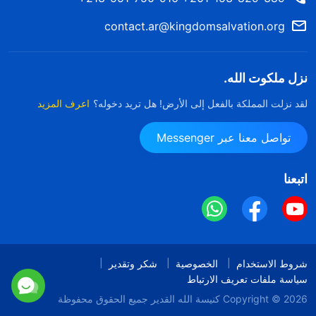
contact.ar@kingdomsalvation.org
نزل ملكوت الله.
لقد نزلت المملكة بالفعل إلى الأرض! هل تريد دخوله؟
اعرف المزيد
تواصل معنا عبر Messenger
اتبعنا
شروط الاستخدام
الخصوصية
شكر وتقدير
سياسة ملفات تعريف الارتباط
Copyright © 2026
كنيسة الله القدير
جميع الحقوق محفوظة