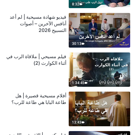
8:32
فيديو شهادة مسيحية | لم أعد
أنافس الآخرين – أصوات
التسبيح 2026
30:13
فيلم مسيحي | ملاقاة الرب في
أثناء الكوارث (2)
1:34:45
أفلام مسيحية قصيرة | هل
طاعة البابا هي طاعة للرب؟
13:43