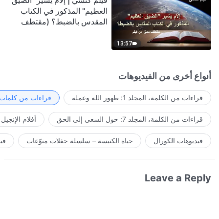
فيلم كنسي | إلامَ يشير "الضيق
العظيم" المذكور في الكتاب
المقدس بالضبط؟ (مقتطف
مميَّز من فيلم)
13:57
أنواع أخرى من الفيديوهات
قراءات من الكلمة، المجلد 1: ظهور الله وعمله
قراءات من كلمات ا
قراءات من الكلمة، المجلد 7: حول السعي إلى الحق
أفلام الإنجيل
فيديوهات الكورال
حياة الكنيسة – سلسلة حفلات منوّعات
في
Leave a Reply