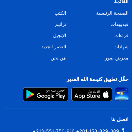
القائمة
الصفحة الرئيسية
الكتب
فيديوهات
ترانيم
قراءات
الإنجيل
شهادات
العصر الجديد
معرض صور
مَن نحن
حمِّل تطبيق كنيسة الله القدير
اتصل بنا
201-153-829-389+ 213-551-750-916+