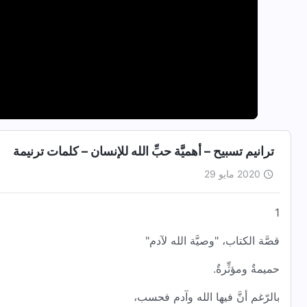
ترانيم تسبيح – أهميَّة حبِّ الله للإنسان – كلمات ترنيمة
2020 مايو 29
1
قصَّة الكتاب، "وصيَّة الله لآدم"
حميمةٌ ومؤثِّرةٌ.
بالرّغم أنَّ فيها الله وآدم فحسب،