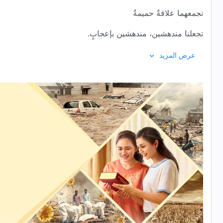
تجمعهما علاقةٌ حميمةٌ
تجعلنا مندهشين، مندهشين بإعجابٍ.
2
عرض المزيد
محبَّة الله تفيض، أعطاها مجَّانًا للإنسان، وهي تحيط به.
الإنسان بريءٌ طاهرٌ، غير قلقٍ أن تقيِّده،
أمام الله يحيا سعيدًا.
اللهُ يعتني بالإنسان ليحيا في ظلِّ جناحيه.
كلُّ ما يفعله الإنسان، كلماته وأعماله،
ترتبط بالله ارتباطًا وثيقًا.
3
منذ البدء، خلق الله بني البشر ليعتني بهم.