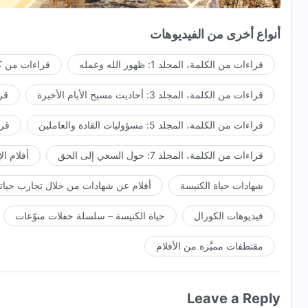
أيَّة عنايةٍ هذه؟
أنواع أخرى من الفيديوهات
ليحمي الإنسان ويحرس الإنسان.
قراءات من الكلمة، المجلد 1: ظهور الله وعمله
قراءات من كل
راجيًا أن يثق الإنسان به، أنْ يثق خاضعًا لكلمته.
قراءات من الكلمة، المجلد 3: أحاديث مسيح الأيام الأخيرة
قراء
هذا ما توقَّعه الله مِن بني البشر.
قراءات من الكلمة، المجلد 5: مسؤوليات القادة والعاملين
قراءا
4
قراءات من الكلمة، المجلد 7: حول السعي إلى الحق
أفلام ال
يغمره الرجاء، أخبره بهذه الكلمات:
شهادات حياة الكنيسة
أفلام عن شهادات من خلال تجارب حياتي
"مِن كلِّ شجر الجنَّة، تأكل كما تشاء
فيديوهات الكورال
حياة الكنيسة – سلسلة حفلات منوّعات
إلَّا شجرة معرفة الخير والشرِّ، الخير والشرِّ،
لا تأكل منها
مقتطفات مميَّزة من الأفلام
لأنَّك يوم تأكل موتًا تموت."
Leave a Reply
هذه الكلمات البسيطة هي إرادة الله،