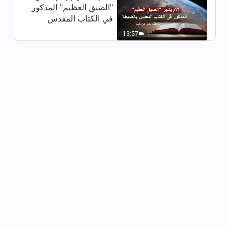
1:02:19
"الضيق العظيم" المذكور
في الكتاب المقدس
ترنيمة – التغيُّرات في الشخصيَّة هي
بالضبط؟ (مقتطف مميَّز
13:57
في الأساس تغيُّرات في الطبيعة
من فيلم)
4:03
ترنيمة مسيحية – تمسَّكْ بما على
الإنسان فعله
4:53
ترنيمة مسيحية – لقد كسبتَ الكثير
بسبب الإيمان – ترنيمة
5:01
ترنيمة مسيحية – الله يعول كل
شخص في صمت – ترنيمة
5:07