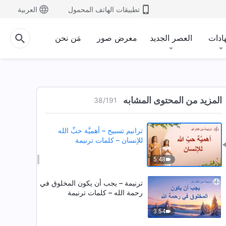
4:33
تطبيقات الهاتف المحمول
العربية
ترنيمة مسيحية – واجب المرء هو
مهمة أي مخلوق – كلمات ترنيمة
ادات
العصر الجديد
معرض صور
مَن نحن
3:02
ترنيمة مسيحية – ينبغي أن تهمل كلّ
شيء من أجل الحق – كلمات ترنيمة
المزيد من المحتوى المشابه
38
/
191
4:43
ترانيم تسبيح – أهميَّة حبِّ الله
للإنسان – كلمات ترنيمة
5:48
ترنيمة – يجب أن يكون المخلوق في
رحمة الله – كلمات ترنيمة
3:54