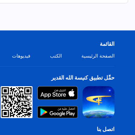
أسيتعلَّق قلبك به؟
كلُّ هذا يُظهر أهمِّيَّة محبة الله للإنسان.
والأهمُّ أنَّ البشر يمكنهم
القائمة
أن يشعروا ويفهموا محبَّة الله.
الصفحة الرئيسية
الكتب
فيديوهات
من "اتبعوا الحمل ورنموا ترنيمات جديدة"
حمِّل تطبيق كنيسة الله القدير
اتصل بنا