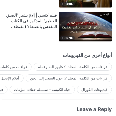
13:43
فيلم كنسي | إلامَ يشير "الضيق
العظيم" المذكور في الكتاب
المقدس بالضبط؟ (مقتطف
مميَّز من فيلم)
13:57
أنواع أخرى من الفيديوهات
قراءات من الكلمة، المجلد 1: ظهور الله وعمله
قراءات من كلمات ا
قراءات من الكلمة، المجلد 7: حول السعي إلى الحق
أفلام الإنجيل
فيديوهات الكورال
حياة الكنيسة – سلسلة حفلات منوّعات
في
Leave a Reply