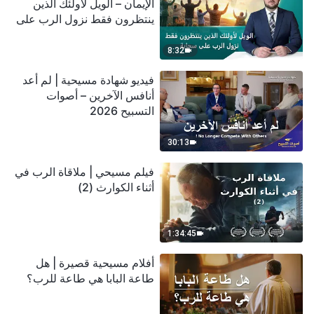
الإيمان – الويل لأولئك الذين
ينتظرون فقط نزول الرب على
سحابة
8:32
فيديو شهادة مسيحية | لم أعد
أنافس الآخرين – أصوات
التسبيح 2026
30:13
فيلم مسيحي | ملاقاة الرب في
أثناء الكوارث (2)
1:34:45
أفلام مسيحية قصيرة | هل
طاعة البابا هي طاعة للرب؟