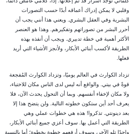
كلماتي توجد أسرار قد تم إعلانها. إذًا، كلامي غامض دائمًا،
وقلبي لا يمكن إدراك أعماقه أبدًا حسب التصورات
البشرية وفي العقل البشري. ويعني هذا أنني يجب أن
أحرر البشر من تصوراتهم وتفكيرهم. وهذا هو العنصر
الأكثر أهمية في خطة تدبيري. ويجب أن أنفذه بهذه
الطريقة لأكسب أبنائي الأبكار، ولأنجز الأشياء التي أريد
فعلها.
تزداد الكوارث في العالم يوميًا، وتزداد الكوارث المُفجعة
قوةً في بيتي. والواقع أنه ليس لدى الناس مكان للاختباء،
ولا مكان لإخفاء أنفسهم. وبما أن التحول يحدث الآن، فلا
يعرف أحد أين ستكون خطوته التالية. ولن يتضح هذا إلا
بعد دينونتي. تذكروا! هذه هي خطوات عملي وهي
الطريقة التي أعمل بها. سوف أعزي جميع أبنائي الأبكار،
واحِدًا تلو الآخر، وسوف أرفعهم خطوة بخطوة؛ أما بالنسبة