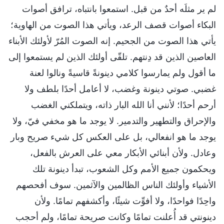
لم ير مثلَه أحدٌ من قبل. استمعوا بانتباه، ترافق أصوات
البكاء أصوات قصف الرعد، ويأتي هذا الصوت من الهاوية؛
يأتي هذا الصوت من الجحيم. إنه الصوت المُرّ لأولئك الأبناء
العاصين الذين قد دِنتهم. تلقّى أولئك الذين لم يستمعوا إلى
ما أقول ولم يمارسوا كلامي دينونةً قاسيةً ونالوا لعنة
غضبي. صوتي دينونة وغضب، لا أعامل أحدًا بلطف ولا
أرحم أحدًا؛ لأنني أنا الله البار ذاته، ويتملكني الغضب
والإحراق والتطهير والتدمير. لا يوجد ما هو مخفي فيّ، ولا
يوجد ما هو انفعالي، بل على العكس كل شيء صريح وبار
وعادل. ولأن أبنائي الأبكار معي على العرش بالفعل،
ويحكمون جميع الأمم وكل الشعوب، تبدأ دينونة تلك
الأشياء وأولئك الناس الظالمين والآثمين. سوف أفحصهم
واحِدًا فواحدًا، ولا أفوِّت شيئًا، وأكشفهم تمامًا. ولأن
دينونتي قد أُعلنت تمامًا وكانت صريحة تمامًا، ولم أحجب