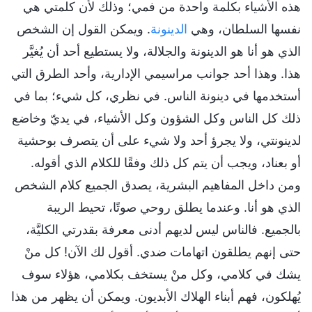
هذه الأشياء بكلمة واحدة من فمي؛ وذلك لأن كلمتي هي
نفسها السلطان، وهي
الدينونة
. ويمكن القول إن الشخص
الذي هو أنا هو الدينونة والجلالة، ولا يستطيع أحد أن يُغيَّر
هذا. وهذا أحد جوانب مراسيمي الإدارية، وأحد الطرق التي
أستخدمها في دينونة الناس. في نظري، كل شيء؛ بما في
ذلك كل الناس وكل الشؤون وكل الأشياء، في يديّ وخاضع
لدينونتي، ولا يجرؤ أحد ولا شيء على أن يتصرف بوحشية
أو بعناد، ويجب أن يتم كل ذلك وفقًا للكلام الذي أقوله.
ومن داخل المفاهيم البشرية، يصدق الجميع كلام الشخص
الذي هو أنا. وعندما يطلق روحي صوتًا، تحيط الريبة
بالجميع. فالناس ليس لديهم أدنى معرفة بقدرتي الكليَّة،
حتى إنهم يطلقون اتهامات ضدي. أقول لك الآن! كل منْ
يشك في كلامي، وكل منْ يستخف بكلامي، هؤلاء سوف
يُهلكون، فهم أبناء الهلاك الأبديون. ويمكن أن يظهر من هذا