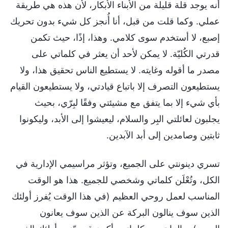
أنه يوجد قلة قليلة من الأبناء الأبكار، لأن هذه هي طريقة
عملي. وكما قلت من قبل، أنا أُنجز كل شيء بدون تحريك
إصبع، لا أستخدم سوى كلامي. وهذا، إذًا، حيث تكمن
قدرتي الكُليّة. لا يمكن لأحد أن يعثر في كلماتي على
مصدر ما أقوله وغايته. لا يستطيع الناس تحقيق هذا، ولا
يستطيعون التصرف إلا باتباع قيادتي، ولا يستطيعون القيام
بأي شيء إلا بما يتفق مع مشيئتي وفقًا لبِرّي، بحيث
يجلبون لعائلتي البِر والسلام، ليعيشوا إلى الأبد، وليكونوا
ثابتين وصامدين إلى أبد الآبدين.
تسري دينونتي على الجميع، وتؤثر مراسيمي الإدارية في
الكل، وتُعْلَن كلماتي وشخصي للجميع. هذا هو الوقت
المناسب لعمل روحي العظيم (في هذا الوقت يُفرز أولئك
الذين سوف ينالون البركة عن الذين سوف يعانون