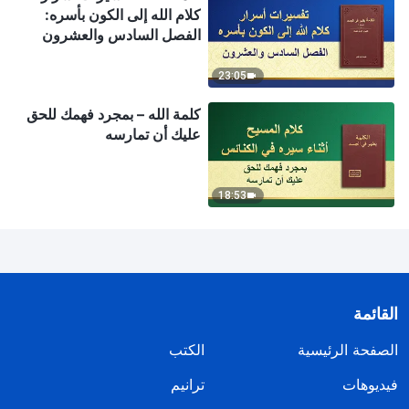
كلام الله إلى الكون بأسره:
الفصل السادس والعشرون
23:05
كلمة الله – بمجرد فهمك للحق
عليك أن تمارسه
18:53
القائمة
الصفحة الرئيسية
الكتب
فيديوهات
ترانيم