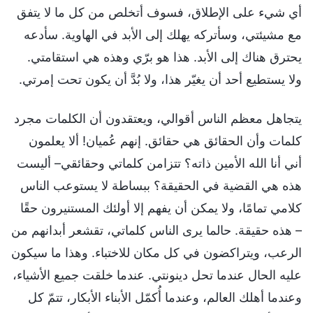
أي شيء على الإطلاق، فسوف أتخلص من كل ما لا يتفق
مع مشيئتي، وسأتركه يهلك إلى الأبد في الهاوية. سأدعه
يحترق هناك إلى الأبد. هذا هو برّي وهذه هي استقامتي.
ولا يستطيع أحد أن يغيّر هذا، ولا بُدَّ أن يكون تحت إمرتي.
يتجاهل معظم الناس أقوالي، ويعتقدون أن الكلمات مجرد
كلمات وأن الحقائق هي حقائق. إنهم عُميان! ألا يعلمون
أني أنا الله الأمين ذاته؟ تتزامن كلماتي وحقائقي– أليست
هذه هي القضية في الحقيقة؟ ببساطة لا يستوعب الناس
كلامي تمامًا، ولا يمكن أن يفهم إلا أولئك المستنيرون حقًا
– هذه حقيقة. حالما يرى الناس كلماتي، تقشعر أبدانهم من
الرعب، ويتراكضون في كل مكان للاختباء. وهذا ما سيكون
عليه الحال عندما تحل دينونتي. عندما خلقت جميع الأشياء،
وعندما أهلك العالم، وعندما أُكمّل الأبناء الأبكار، تتمّ كل