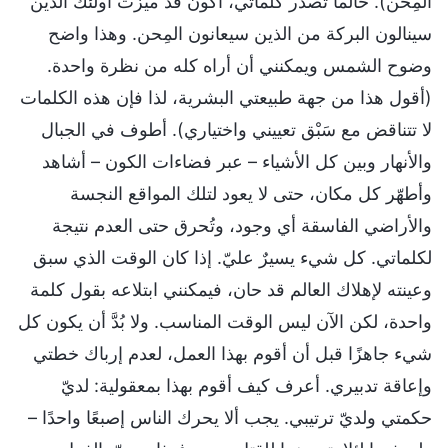
المِحن). حالما تصدر كلماتي، أكون قد ميّزت أولئك الذين
سينالون البركة من الذين سيعانون المِحن. وهذا واضح
وضوح الشمس ويمكنني أن أراه كله من نظرة واحدة.
(أقول هذا من جهة طبيعتي البشرية، لذا فإن هذه الكلمات
لا تتناقض مع سَبْق تعييني واختياري). أطوف في الجبال
والأنهار وبين كل الأشياء – عبر فضاءات الكون – أشاهد
وأطهّر كل مكان، حتى لا يعود لتلك المواقع النجسة
والأراضي الفاسقة أي وجود، وتُحرق حتى العدم نتيجة
لكلماتي. كل شيء يسيرٌ عليّ. إذا كان الوقت الذي سبق
وعينته لإهلاك العالم قد حان، فيمكنني ابتلاعه بقول كلمة
واحدة، لكن الآن ليس الوقت المناسب. ولا بُدَّ أن يكون كل
شيء جاهزًا قبل أن أقوم بهذا العمل، لعدم إرباك خطتي
وإعاقة تدبيري. أعرف كيف أقوم بهذا بمعقولية: لديّ
حكمتي ولديّ ترتيبي. يجب ألا يحرك الناس إصبعًا واحدًا –