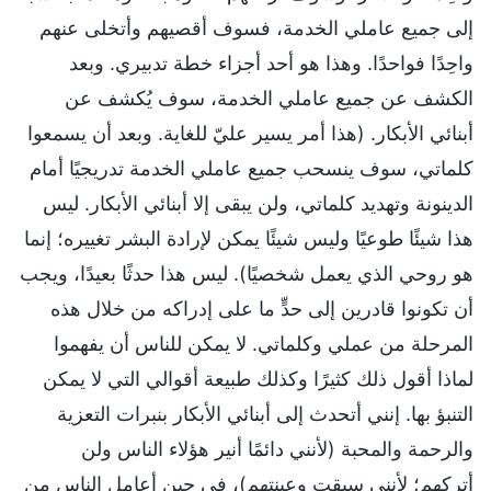
إلى جميع عاملي الخدمة، فسوف أقصيهم وأتخلى عنهم
واحِدًا فواحدًا. وهذا هو أحد أجزاء خطة تدبيري. وبعد
الكشف عن جميع عاملي الخدمة، سوف يُكشف عن
أبنائي الأبكار. (هذا أمر يسير عليّ للغاية. وبعد أن يسمعوا
كلماتي، سوف ينسحب جميع عاملي الخدمة تدريجيًا أمام
الدينونة وتهديد كلماتي، ولن يبقى إلا أبنائي الأبكار. ليس
هذا شيئًا طوعيًا وليس شيئًا يمكن لإرادة البشر تغييره؛ إنما
هو روحي الذي يعمل شخصيًا). ليس هذا حدثًا بعيدًا، ويجب
أن تكونوا قادرين إلى حدٍّ ما على إدراكه من خلال هذه
المرحلة من عملي وكلماتي. لا يمكن للناس أن يفهموا
لماذا أقول ذلك كثيرًا وكذلك طبيعة أقوالي التي لا يمكن
التنبؤ بها. إنني أتحدث إلى أبنائي الأبكار بنبرات التعزية
والرحمة والمحبة (لأنني دائمًا أنير هؤلاء الناس ولن
أتركهم؛ لأنني سبقت وعينتهم)، في حين أعامل الناس من