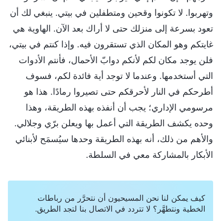
وتهربوا. لا تكونوا وقحين ومتطفلين في بيتي. ينبغي لك أن
تعود بسرعة إلى منزلك حتى لا أراك بعد الآن. الهاوية هي
غايتكم وهو المكان الذي تستقرون فيه. وإذا كنتم في بيتي،
فلن يوجد مكان لكم لأنكم دوابّ الأحمال، فأنتم الأدوات
التي أستخدمها. وعندما لا توجد أية فائدة لكم، فسوف
أطرحكم في النار لأحرقكم حتى تصيروا رمادًا. هذا هو
مرسومي الإداري؛ يجب أن أنفذه بهذه الطريقة، وهذا
وحده يكشف الطريقة التي أعمل بها ويعلن برّي وجلالي.
والأهم من ذلك، أنه بهذه الطريقة وحدها سيُسمَح لأبنائي
الأبكار بالمشاركة معي في السلطة.
كيف يمكن لنا نحن المسيحيون أن نتحرَّر من رباطات
الخطية ونتطهَّر؟ لا تتردد في الاتصال بنا لتجد الطريق.