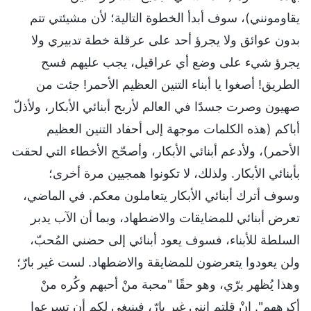
يقاومونني)، سوف أبدأ الخطوة التالية؛ لأن مشيئتي تتم
بدون عوائق ولا يجرؤ أحد على عرقلة خطة تدبيري ولا
يجرؤ شيء على وضع أي عراقيل، يجب عليهم فسح
الطريق! أصغوا يا أبناء التنين العظيم الأحمر! جئت من
صهيون وصرت جسدًا في العالم لأربح أبنائي الأبكار، ولأذلّ
أباكم (هذه الكلمات موجهة إلى أحفاد التنين العظيم
الأحمر)، ولأدعم أبنائي الأبكار، وأصحّح الأخطاء التي لحقت
بأبنائي الأبكار. ولذلك، لا تكونوا همجيين مرة أخرى؛
وسوف أترك أبنائي الأبكار يتعاملون معكم. في الماضي،
تعرض أبنائي للمضايقات والاضطهاد، وبما أن الآب يدبر
السلطة للأبناء، فسوف يعود أبنائي إلى حضني المُحبّ،
ولن يعودوا يتعرضون للمضايقة والاضطهاد. لست غير بارّ؛
وهذا يُظهر برّي، وهو حقًا "محبة منْ أحبهم وكُره منْ
أكرههم". إنْ قلتم إنني غير بارّ، فينبغي لكم أن تسرعوا