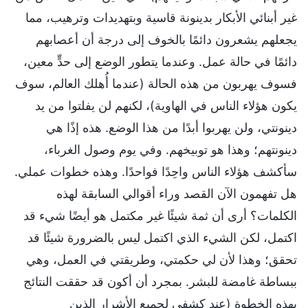
غير أبنائي الأبكار بدينونة قاسية وبتهديدات وترهيب، مما
يجعلهم يشعرون دائمًا بالخوف إلى درجة أن أعصابهم
دائمًا في حالة عمل. وعندما يتطور الوضع إلى حدٍّ معين،
فسوف يهربون من هذه الحالة (عندما أُهلك العالم، سوف
يكون هؤلاء الناس في الهاوية)، لكنهم لن يفلتوا من يد
دينونتي، ولن يهربوا أبدًا من هذا الوضع. هذه إذًا هي
دينونتهم؛ وهذا هو توبيخهم. وفي يوم وصول الغرباء،
سأكشف هؤلاء الناس واحِدًا فواحدًا. وهذه خطوات عملي.
هل تفهمون الآن القصد وراء أقوالي السابقة لهذه
الكلمات؟ أرى أن ثمة شيئًا غير مكتمل هو أيضًا شيء قد
اكتمل، لكن الشيء الذي اكتمل ليس بالضرورة شيئًا قد
تحقق؛ وهذا لأن لي حكمتي، وطريقتي في العمل، وهي
ببساطة غامضة للبشر. بمجرد أن أكون قد حققت النتائج
بهذه الخطوة (عند كشفي لجميع الأشرار الذين