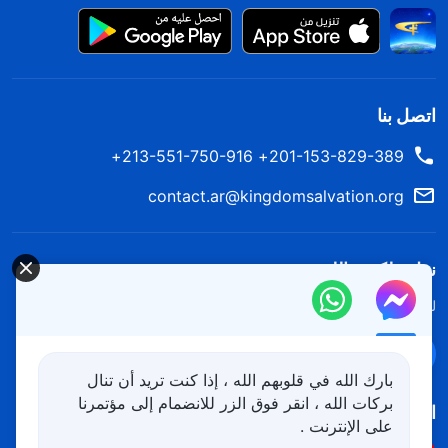
اتصل بنا
201-153-829-389+ 213-551-750-916+
contact.ar@kingdomsalvation.org
نزل ملكوت الله.
لقد نزلت المملكة بالفعل إلى الأرض! هل تريد دخوله؟
اعرف المزيد
تواصل معنا عبر Messenger
بارك الله في قلوبهم الله ، إذا كنت تريد أن تنال
بركات الله ، انقر فوق الزر للانضمام إلى مؤتمرنا
اتبعنا
على الإنترنت .