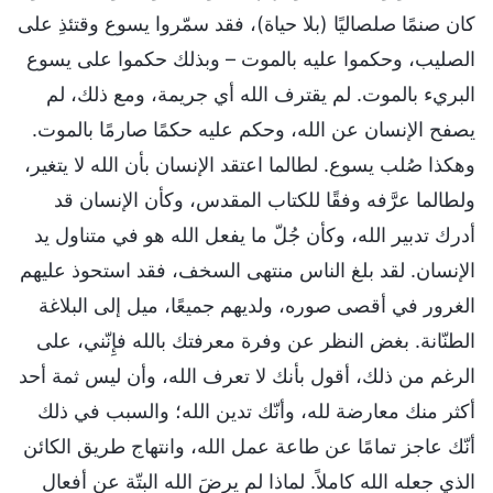
كان صنمًا صلصاليًا (بلا حياة)، فقد سمّروا يسوع وقتئذِ على
الصليب، وحكموا عليه بالموت – وبذلك حكموا على يسوع
البريء بالموت. لم يقترف الله أي جريمة، ومع ذلك، لم
يصفح الإنسان عن الله، وحكم عليه حكمًا صارمًا بالموت.
وهكذا صُلب يسوع. لطالما اعتقد الإنسان بأن الله لا يتغير،
ولطالما عرَّفه وفقًا للكتاب المقدس، وكأن الإنسان قد
أدرك تدبير الله، وكأن جُلّ ما يفعل الله هو في متناول يد
الإنسان. لقد بلغ الناس منتهى السخف، فقد استحوذ عليهم
الغرور في أقصى صوره، ولديهم جميعًا، ميل إلى البلاغة
الطنّانة. بغض النظر عن وفرة معرفتك بالله فإِنّني، على
الرغم من ذلك، أقول بأنك لا تعرف الله، وأن ليس ثمة أحد
أكثر منك معارضة لله، وأنّك تدين الله؛ والسبب في ذلك
أنّك عاجز تمامًا عن طاعة عمل الله، وانتهاج طريق الكائن
الذي جعله الله كاملاً. لماذا لم يرضَ الله البتّة عن أفعال