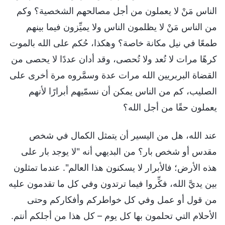
الناس مَنْ لا يعملون من أجل مصالحهم الشخصية؟ وكم
من الناس مَنْ لا يظلمون الناس ولا يميِّزون فيما بينهم
طمعًا في نيل مكانة خاصة؟ وهكذا، حُكم على الله بالموت
كرهًا مرات لا تُعد ولا تُحصى، وقد أدان عددًا لا يحصى من
القضاة البربريين الله مرات عدة وسمَّروه مرة أخرى على
الصليب، كم من الناس يمكن أن نسمّيهم أبرارًا لأنهم
يعملون حقًا من أجل الله؟
عند الله، هل من اليسير أن يتمثل الكمال في شخص
مقدس أو شخص بار؟ من البديهي أنه "لا يوجد بار على
هذه الأرض؛ فالأبرار لا يسكنون هذا العالم". عندما تمثلون
بين يديَّ الله، فكِّروا فيما ترتدون وفي كل ما تقدمون عليه
من قول أو عمل وفي كل خواطركم وأفكاركم وحتى
الأحلام التي تحلمون بها كل يوم – كل هذا من أجلكم أنتم.