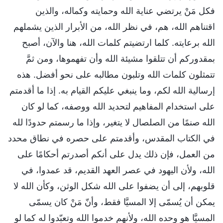
فكل مَنْ يرتضي عناية الله وحمايته وكماله، والذين
اقتناهم الله، هم، في نظر الله، من الأبرار الذين يشملهم
الله برعايته. كلما ارتضيتم كلمات الله، هنا والآن، أصبح
بمقدوركم أن تتلقوا مشيئة الله وأن تفهموها، ومن ثمَّ
تتمثلون كلمات الله وتلبون مطالبه على نحو أفضل. هذه
إرسالية الله لكم، وما ينبغي عليكم القيام به. إذا ما أقدمتم
على استخدام المفاهيم لتحديد الله ووصفه، كما لو كان
الله صنمًا من الصلصال لا يتغير، وإذا ما رسمتم حدودًا لله
في الكتاب المقدس، وأقدمتم على حصره في نطاق محدد
من العمل، فإن ذلك يدل على أنكم أصدرتم أحكامًا على
الله، ولأن اليهود في عصر العهد القديم، قد عمدوا، في
قلوبهم، إلى أن يضفوا على الله شكل الوثن، وكأن الله لا
يمكن أن يُسمّى إلا المسيَّا فقط، وأنّ مَنْ كان يسمّى
المسيَّا هو وحده الله، ولأنهم خدموا الله وتعبّدوا له كما لو