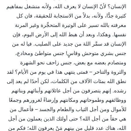
الإنسان؟ لأنّ الإنسان لا يعرف الله، ولأنه منشغل بمفاهيم
كثيرة جدًّا، ولأنه، بدلاً من الاستجابة للحقيقة، فان كل
معرفته بالله تسير على الوتيرة المتحجِّرة وغير المرنة
نفسها. وهكذا، وبعد أن هبط الله إلى الأرض اليوم، فإن
الإنسان قد سمَّر اللهَ من جديد على الصليب. فيا له من
جنس بشري متوحش وقاسٍ! جنس متواطئ ومخادع،
ومتصادم بعضه مع بعض، جنس زاحف نحو الشهرة
والثروة والتناحر – فمتى ينتهي هذا في يوم من الأيام؟ لقد
نطق الله بمئات الآلاف من الكلمات، لكن أحدًا لم يعد إلى
رشده. إنهم يتصرفون من أجل عائلاتهم وأبنائهم وبناتهم
ووظائفهم وطموحاتهم ومكانتهم وإرضاءً لغرورهم وجمعًا
للأموال ومن أجل الثياب والطعام والجسد – فأعمال من
هي حقاً من أجل الله؟ حتى أولئك الذين يعملون من أجل
الله، هناك عدد قليل من بينهم مَنْ يعرفون الله؛ فكم من