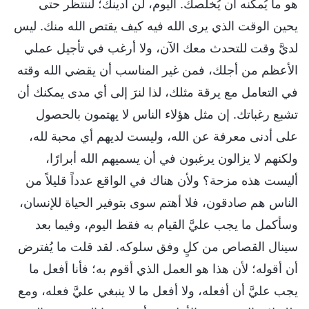
هو ما يُمكنه أن يُخلّصك. اليوم، لن أدينك؛ لننتظر حتى
يحين الوقت الذي يرى الله فيه كيف يقتص الله منك. ليس
لديَّ وقت للتحدث معك الآن، ولا أرغب في تأجيل عملي
الأعظم من أجلك، فمن غير المناسب أن يقضي الله وقته
في التعامل مع يرقة مثلك، لذا لنرَ إلى أي مدى يمكنك أن
تشبع رغباتك. إن مثل هؤلاء الناس لا يهتمون بالحصول
على أدنى معرفة عن الله، وليست لديهم أي محبة لله،
ولكنهم لا يزالون يرغبون في أن يسميهم الله أبرارًا،
أليست هذه مزحة؟ ولأن هناك في الواقع عدداً قليلاً من
الناس هم صادقون، فلا أهتم سوى بتوفير الحياة للإنسان،
وسأكمل ما يجب عليَّ القيام به فقط اليوم، وفيما بعد
سينال القصاص من كلٍ وفق سلوكه. لقد قلت ما يُفترض
أن أقوله؛ لأن هذا هو العمل الذي أقوم به؛ فأنا أفعل ما
يجب عليَّ أن أفعله، ولا أفعل ما لا ينبغي عليَّ فعله، ومع