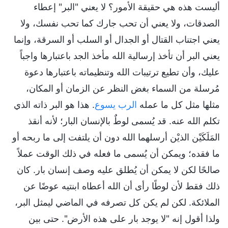
أليست هذه هي حقيقة الأمور؟ لا يعني "البر" إعطاء
الصدقات، ولا يعني أن تحب جارك كما تحب نفسك، ولا
يعني اجتناب القتال أو الجدال أو السلب أو السرقة، وإنما
يعني البر أن تأخذ إرسالية الله مأخذ الجد باعتبارها واجباً
عليك، وأن تطيع ترتيبات الله وتنظيماته باعتبارها دعوة
مُرسلة من السماء بغض النظر عن الزمان أو المكان،
مثلها مثل كل ما عمله
الرب يسوع
. هذا هو البر ذاته الذي
تكلم الله عنه. قد يُسمى لوطٌ بالإنسان البار؛ لأنه أنقذ
المَلَكَيْن الذيْن أرسلهما الله دون أن يلتفت إلى ما ربحه أو
ما فقده؛ ويمكن أن يُسمى ما فعله في ذلك الوقت عملاً
صالحًا لكن لا يمكن أن يُطلق عليه وصف إنسان بار. كان
ذلك فقط لأن لوطًا رأى أن الله أعطاه ابنتيه عوضًا عن
الملائكة. لكن لم يكن كل تصرفه في الماضي ليمثل البر،
ولذا أقول إنه "لا يوجد بار على هذه الأرض". حتى بين