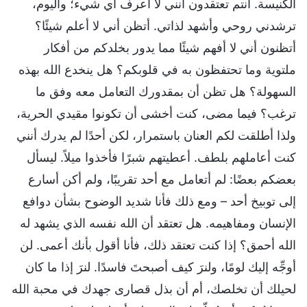
الكنيسة. أنتم تعتقدون أنني لا أعرف أي شيء؛ واليوم،
ترشدني روحي وأشهد لذاتي. أتظن أني لا أعلم شيئًا؟
أتظنون أني لا أفهم شيئًا مما يدور بخلدكم من أفكار
ملتوية وما تحتفظون به في قلوبكم؟ هل ينخدع الله بهذه
السهولة؟ هل تظن أن بمقدورك التعامل معه وفق ما
ترغب؟ فيما مضى، كنت أخشى أن تكونوا مقيدي الحرية،
ولذا أطلقت لكم العنان باستمرار، لكن أحدًا لم يدرك أنني
كنت أعاملهم بلطف. أعطيتهم شبرًا فأخذوا ميلاً. ليسأل
بعضكم بعضًا: لم أتعامل مع أحد تقريبًا، ولم أكن أسارع
إلى توبيخ أحد – ومع ذلك فأنا شديد الوضوح بشأن دوافع
الإنسان ومفاهيمه. هل تعتقد أن الله نفسه الذي يشهد له
الله أحمق؟ إذا كنت تعتقد ذلك، فأنا أقول بأنك أعمى. لن
أوجِّه إليك لومًا، ولنرَ كيف أصبحتَ فاسدًا. لنرَ إذا ما كان
لحيلك أن تخلصك، أم أن بذل قصارى جهدك في محبة الله