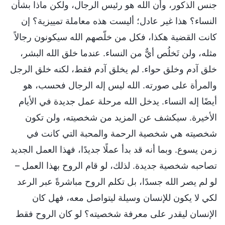
جنس الذكور، وأن الله هو رئيس الرجال، ولكن ماذا بشأن
النساء؟ هذا غير عادل؛ أليست هذه معاملة تمييزية؟ إن
كانت القضية هكذا، فكل من خلّصهم الله سيكونون رجالاً
مثله، ولن تَخلُص أيٌّ من النساء. عندما خلق الله البشر،
خلق آدم وخلق حواء. لم يخلق آدم فقط، لكنه خلق الرجل
والمرأة على صورته. الله ليس إله الرجال فحسب، هو
أيضًا إله النساء. يدخل الله مرحلة عمل جديدة في الأيام
الأخيرة. سيكشف عن المزيد من شخصيته، ولن تكون
شخصيته هي شخصية الرحمة والمحبة التي كانت في
زمن يسوع. وبما أنه قد بدأ عملًا جديدًا، فهذا العمل الجديد
تصاحبه شخصية جديدة. لذلك، لو قام الروح بهذا العمل –
لو لم يصر الله جسدًا، بل تكلم الروح مباشرةً عبر الرعد
لكي لا يكون للإنسان وسيلة ليتواصل معه، فهل كان
الإنسان ليقدر على معرفة شخصيته؟ لو كان الروح فقط