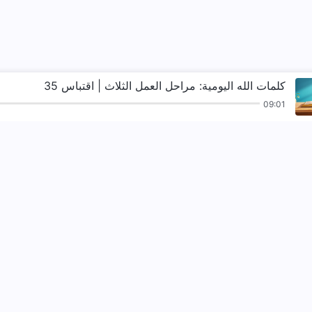
كلمات الله اليومية: مراحل العمل الثلاث | اقتباس 35
09:01
ترانيم
قراءات
الإنجيل
شهادات
نزل ملكوت الله.
لقد نزلت المملكة بال
تواصل معنا عبر ssenger