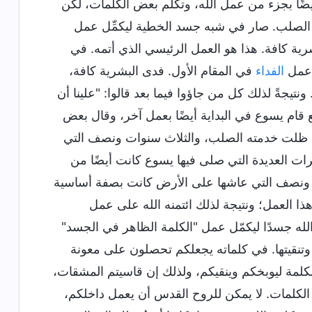
يضًا بجزء من عمل الله، وتكلم بعض الكلمات، لكن
الصلب. صار في شبه جسد الخطية ليكمِّل عمل
ة كافة. هذا هو العمل الرئيسي الذي أتمه. في
ل عمل
الفداء
في المقام الأول. فدى البشرية كافة،
نتيجةً لذلك كل من جاؤوا فيما بعد قالوا: "علينا أن
قام يسوع في البداية أيضًا بعمل آخر، وقال بعض
كن ظلت خدمته الصلب، والثلاث سنوات ونصف التي
رات العديدة التي صلى فيها يسوع كانت أيضًا من
مًا ونصف التي عاشها على الأرض كانت بصفة أساسية
ا العمل؛ ونتيجة لذلك ائتمنه الله على عمل
الله جسدًا ليكمّل عمل "الكلمة الظاهر في الجسد"
ة وتنقيتها. في كلماته يجعلكم تحصلون على معونة
كلمة ليوبخكم وينقيكم، ولذلك إن قاسيتم المشقات،
بل الكلمات. لا يمكن للروح القدس أن يعمل داخلكم،