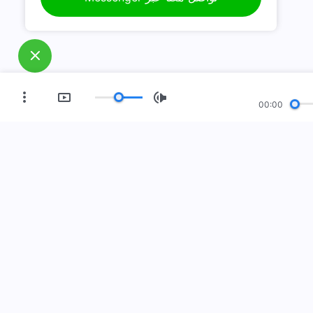
00:00
العصر الجديد
معرض صور
مَن نحن
فعل إلى الأرض! هل تريد دخوله؟
اعرف المزيد
Me