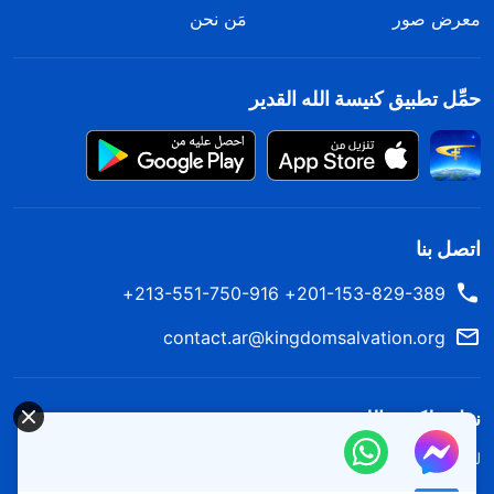
معرض صور
مَن نحن
حمِّل تطبيق كنيسة الله القدير
اتصل بنا
201-153-829-389+ 213-551-750-916+
contact.ar@kingdomsalvation.org
نزل ملكوت الله.
لقد نزلت المملكة بالفعل إلى الأرض! هل تريد دخوله؟
اعرف المزيد