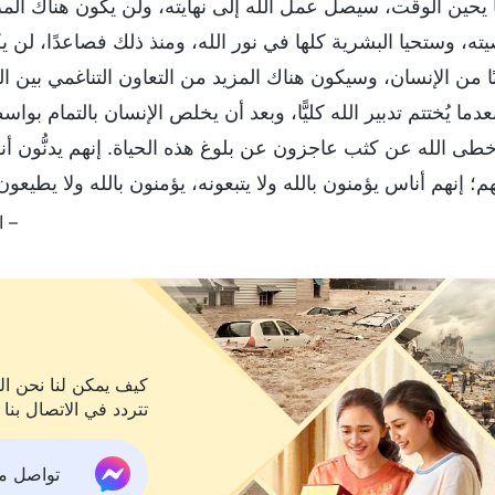
 يحين الوقت، سيصل عمل الله إلى نهايته، ولن يكون هناك المزي
ه، وستحيا البشرية كلها في نور الله، ومنذ ذلك فصاعدًا، لن ي
ا من الإنسان، وسيكون هناك المزيد من التعاون التناغمي بين الل
عدما يُختتم تدبير الله كليًّا، وبعد أن يخلص الإنسان بالتمام ب
 خطى الله عن كثب عاجزون عن بلوغ هذه الحياة. إنهم يدنُّو
م؛ إنهم أناس يؤمنون بالله ولا يتبعونه، يؤمنون بالله ولا يطيعو
– الكلمة، ج
كيف يمكن لنا نحن الم
تتردد في الاتصال بنا 
تواصل معنا ع