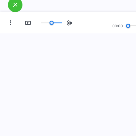
00:00
العصر الجديد
معرض صور
مَن نحن
فعل إلى الأرض! هل تريد دخوله؟
اعرف المزيد
Me