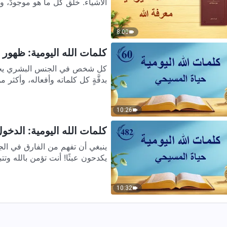
الأشياء. خلق كُلّ ما هو موجودٌ، ويد
8:00
كلمات الله اليومية: ظهور ال
كل شخص في الجنس البشري يجب 
بدقَّةٍ كل كلماته وأفعاله، وأكثر م
10:26
كلمات الله اليومية: الدخول إ
ينبغي أن تفهم من الفارق في ال
يكدحون عبثًا! أنت تؤمن بالله وتت
10:32