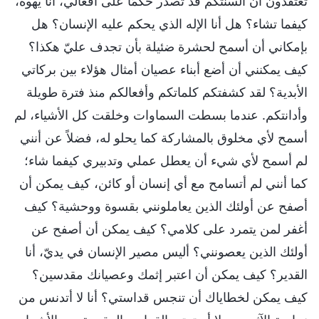
تعتقدون أن ألسنتكم قد تصدر حكمًا على أفعالي، أنا يهوه،
كيفما تشاء؟ هل أنا الإله الذي يحكم عليه الإنسان؟ هل
بإمكاني أن أسمح لحشرة ضئيلة بأن تجدف عليّ هكذا؟
كيف يمكنني أن أضع أبناء عصيان أمثال هؤلاء بين بركاتي
الأبدية؟ لقد كشفتكم كلماتكم وأفعالكم منذ فترة طويلة
وأدانتكم. عندما بسطت السماوات وخلقت كل الأشياء، لم
أسمح لأي مخلوق بالمشاركة كما يحلو له، فضلاً عن أنني
لم أسمح لأي شيء أن يعطل عملي وتدبيري كيفما شاء؛
كما أنني لم أتسامح مع أي إنسان أو كائن، كيف يمكن أن
أصفح عن أولئك الذين يعاملونني بقسوة ووحشية؟ كيف
أغفر لمن يتمرد على كلامي؟ كيف يمكن أن أصفح عن
أولئك الذين يعصونني؟ أليس مصير الإنسان في يديّ، أنا
القدير؟ كيف يمكن أن اعتبر إثمك وعصيانك مقدسين؟
كيف يمكن لخطاياك أن تنجس قداستي؟ أنا لا أتدنس من