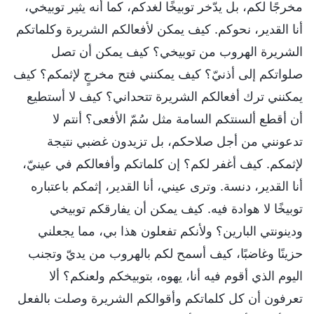
مخرجًا لكم، بل يدّخر توبيخًا لغدكم، كما أنه يثير توبيخي،
أنا القدير، نحوكم. كيف يمكن لأفعالكم الشريرة وكلماتكم
الشريرة الهروب من توبيخي؟ كيف يمكن أن تصل
صلواتكم إلى أذنيّ؟ كيف يمكنني فتح مخرجٍ لإثمكم؟ كيف
يمكنني ترك أفعالكم الشريرة تتحداني؟ كيف لا أستطيع
أن أقطع ألسنتكم السامة مثل سُمّ الأفعى؟ أنتم لا
تدعونني من أجل صلاحكم، بل تزيدون غضبي نتيجة
لإثمكم. كيف أغفر لكم؟ إن كلماتكم وأفعالكم في عينيّ،
أنا القدير، دنسة. وترى عيني، أنا القدير، إثمكم باعتباره
توبيخًا لا هوادة فيه. كيف يمكن أن يفارقكم توبيخي
ودينونتي البارين؟ ولأنكم تفعلون هذا بي، مما يجعلني
حزينًا وغاضبًا، كيف أسمح لكم بالهروب من يديّ وتجنب
اليوم الذي أقوم فيه أنا، يهوه، بتوبيخكم ولعنكم؟ ألا
تعرفون أن كل كلماتكم وأقوالكم الشريرة وصلت بالفعل