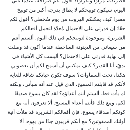
الطريقة، مرارًا وتكرارًا؟ أقول لكم صراحة، عندما يأتي
اليوم، سيكون توبيخكم لا يطاق بدرجة أكبر من توبيخ
مصر! كيف يمكنكم الهروب من يوم سُخطي؟ أقول لكم
حقًا: إن قدرتي على الاحتمال مُعدّة لتحمل أفعالكم
الشريرة، وموجودة لتوبيخكم في ذلك اليوم. ألستم أنتم
من سيعاني من الدينونة الساخطة عندما أكون قد وصلت
إلى نهاية قدرتي على الاحتمال؟ أليست كل الأشياء في
يديّ، أنا القدير؟ كيف يمكنني أن أسمح لكم أن تعصوني
هكذا، تحت السماوات؟ سوف تكون حياتكم شاقة للغاية
لأنكم قد قابلتم المسيح، الذي قيل عنه أنه سيأتي، ولكنه
لم يأت قط. ألستم أنتم أعداؤه؟ لقد كان يسوع صديقًا
لكم، ومع ذلك فأنتم أعداء المسيح. ألا تعرفون أنه مع
كونكم أصدقاء يسوع، فإن أفعالكم الشريرة قد ملأت آنية
أولئك الممقوتين؟ مع أنكم قريبون جدًا من يهوه، ألا