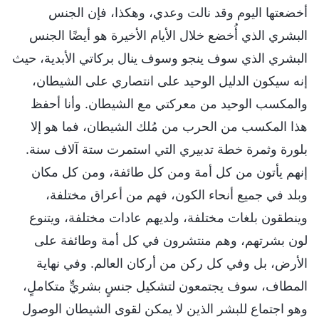
أخضعتها اليوم وقد نالت وعدي، وهكذا، فإن الجنس
البشري الذي أُخضع خلال الأيام الأخيرة هو أيضًا الجنس
البشري الذي سوف ينجو وسوف ينال بركاتي الأبدية، حيث
إنه سيكون الدليل الوحيد على انتصاري على الشيطان،
والمكسب الوحيد من معركتي مع الشيطان. وأنا أحفظ
هذا المكسب من الحرب من مُلك الشيطان، فما هو إلا
بلورة وثمرة خطة تدبيري التي استمرت ستة آلاف سنة.
إنهم يأتون من كل أمة ومن كل طائفة، ومن كل مكان
وبلد في جميع أنحاء الكون، فهم من أعراق مختلفة،
وينطقون بلغات مختلفة، ولديهم عادات مختلفة، ويتنوع
لون بشرتهم، وهم منتشرون في كل أمة وطائفة على
الأرض، بل وفي كل ركن من أركان العالم. وفي نهاية
المطاف، سوف يجتمعون لتشكيل جنسٍ بشريٍّ متكاملٍ،
وهو اجتماع للبشر الذين لا يمكن لقوى الشيطان الوصول