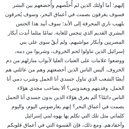
إليهم؛ أما أولئك الذين لم أُخلّصهم وأُخضعهم بين البشر
فسوف يغرقون بصمت في أعماق البحر، وسوف يُحرقون
بلهيب ناري المحرقة إلى الأبد؛ سوف أبيد هذا الجنس
البشري القديم الذي تنجس للغاية، تمامًا مثلما أبدت أبكار
المصريين وأبكار مواشيهم، ولم أبقْ سوى على بني
إسرائيل الذين تناولوا لحم الخروف، وشربوا من دمه،
ووضعوا علامات على العتبات العليا لأبواب منازلهم من دم
الخروف. أليس الناس الذين أخضعتهم وهم من عائلتي هم
أيضًا الشعب الذي تناول جسدي أنا الحمل وشرب دمي أنا
الحمل، وفديتهم ويعبدونني؟ ألا يصاحب مجدي هؤلاء
الناس دائمًا؟ ألم يغرق هؤلاء الذين بدون جسدي أنا الحمل
بصمت في أعماق البحر؟ إنهم يعارضونني اليوم، واليوم
كلماتي مثل تلك التي تكلم بها يهوه لبني إسرائيل
وأحفادهم. ومع ذلك، فإن القسوة التي في أعماق قلوبكم