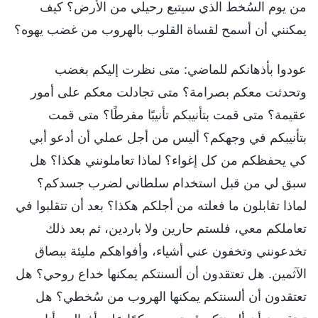
من يوم السُخط الذي سيتبع رحيلي من الأرض؟ كيف
يمكنني أن أسمح لقساة القلوب بالهروب من غضب يهوه؟
عودوا بأذهانكم للماضي: متى نظرت إليكم بغضب
وتحدثت معكم بصرامة؟ متى تجادلت معكم على أمور
عقيمة؟ متى قمت بتأنيبكم تأنيبًا مفرطًا؟ متى قمت
بتأنيبكم في وجهكم؟ أليس من أجل عملي أن أدعو أبي
كي يحفظكم من كل إغواء؟ لماذا تعاملونني هكذا؟ هل
سبق لي من قبل استخدام سلطاني لضرب جسدكم؟
لماذا تقابلون ما فعلته من أجلكم هكذا؟ بعد أن تتقلبوا في
تعاملكم معي، فلستم حارين ولا باردين، ثم بعد ذلك
تخدعونني وتخفون عني أشياء، وأفواهكم مليئة ببصاق
الآثمين. هل تعتقدون أن ألسنتكم يمكنها خداع روحي؟ هل
تعتقدون أن ألسنتكم يمكنها الهروب من سُخطي؟ هل