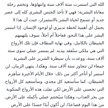
الله التي استمرت ستة آلاف سنة وانتهاؤها، وتختتم رحلة
معاناة البشرية؛ فهي لا تأخذ الجنس البشري كله إلى عصر
جديد أو تسمح لحياة البشر بالاستمرار، حيث أن هذا لا
يحمل أي أهمية لخطة تدبيري أو لوجود الإنسان. إذا استمر
البشر على هذا النحو، فعاجلاً أم آجلاً، سوف يلتهمهم
الشيطان بالكامل، وفي نهاية المطاف فإن تلك الأرواح
التي هي ملكي ستُفقد بيديه. لم يستمر عملي سوى ستة
آلاف سنة، ووعدت بأن سيطرة الشرير على البشرية
جمعاء لن تتجاوز ستة آلاف سنة. وهكذا، ينتهي الزمان. لن
أستمر أو أتأخر أكثر من ذلك: خلال الأيام الأخيرة سأهزم
الشيطان، كما سأستعيد كل مجدي، وسأستعيد كل الأرواح
التي تخصني على الأرض لكي تفلت هذه الأرواح المنكوبة
من بحر العذاب، وهكذا سيُختتم عملي بأكمله على الأرض.
من هذا اليوم فصاعدًا، لن أكون أبدًا جسدًا على الأرض