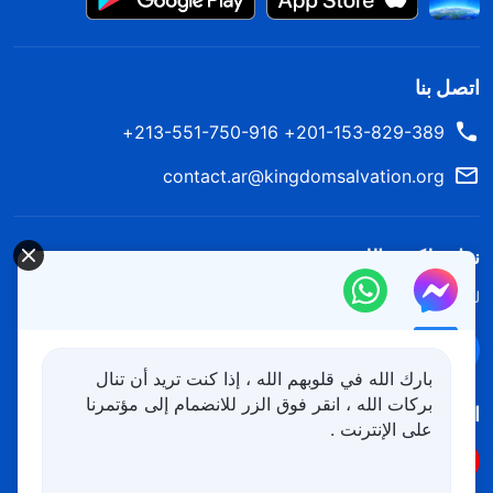
اتصل بنا
201-153-829-389+ 213-551-750-916+
contact.ar@kingdomsalvation.org
نزل ملكوت الله.
لقد نزلت المملكة بالفعل إلى الأرض! هل تريد دخوله؟
اعرف المزيد
تواصل معنا عبر Messenger
بارك الله في قلوبهم الله ، إذا كنت تريد أن تنال
بركات الله ، انقر فوق الزر للانضمام إلى مؤتمرنا
اتبعنا
على الإنترنت .