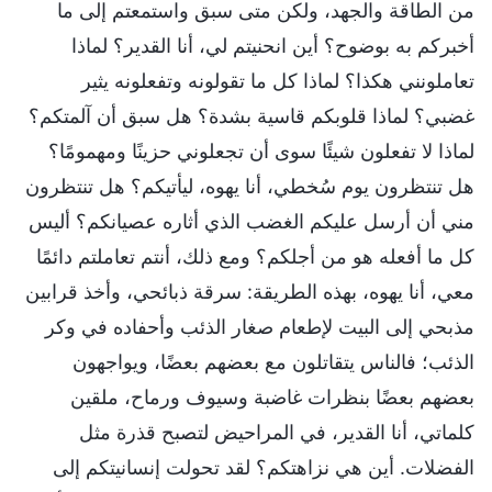
من الطاقة والجهد، ولكن متى سبق واستمعتم إلى ما
أخبركم به بوضوح؟ أين انحنيتم لي، أنا القدير؟ لماذا
تعاملونني هكذا؟ لماذا كل ما تقولونه وتفعلونه يثير
غضبي؟ لماذا قلوبكم قاسية بشدة؟ هل سبق أن آلمتكم؟
لماذا لا تفعلون شيئًا سوى أن تجعلوني حزينًا ومهمومًا؟
هل تنتظرون يوم سُخطي، أنا يهوه، ليأتيكم؟ هل تنتظرون
مني أن أرسل عليكم الغضب الذي أثاره عصيانكم؟ أليس
كل ما أفعله هو من أجلكم؟ ومع ذلك، أنتم تعاملتم دائمًا
معي، أنا يهوه، بهذه الطريقة: سرقة ذبائحي، وأخذ قرابين
مذبحي إلى البيت لإطعام صغار الذئب وأحفاده في وكر
الذئب؛ فالناس يتقاتلون مع بعضهم بعضًا، ويواجهون
بعضهم بعضًا بنظرات غاضبة وسيوف ورماح، ملقين
كلماتي، أنا القدير، في المراحيض لتصبح قذرة مثل
الفضلات. أين هي نزاهتكم؟ لقد تحولت إنسانيتكم إلى