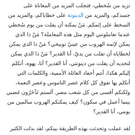
تزيد من سُخطي، فتجلب المزيد من المعاناة على
جسدكم، والمزيد من
الدينونة
على خطاياكم، والمزيد من
السخط على إثمكم. مَنْ يمكنه أن يفلت من يوم سُخطي
عندما تعاملونني اليوم مثل هذه المعاملة؟ مَنْ ذا الذي
يمكن لإثمه الهروب من عينيّ توبيخي؟ مَنْ ذا الذي يمكن
لخطاياه أن تفلت من يديّ، أنا القدير؟ مَنْ ذا الذي يمكن
لتحديه أن يفلت من دينونتي، أنا القدير؟ أنا، يهوه، أتكلم
إليكم هكذا، أنتم أحفاد العائلة الأممية، والكلمات التي
أتكلم بها تفوق كل كلام عصر الناموس وعصر النعمة،
ولكنكم أقسى من كل شعب مصر. ألستم تَذْخَرُون غضبي
بينما أعمل في سكون؟ كيف يمكنكم الهروب سالمين من
يومي، أنا القدير؟
لقد عملت وتحدثت بهذه الطريقة بينكم، لقد بذلت الكثير