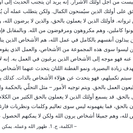
ليست من أجل أولئك الأشرار. إنه يريد أن يتجنب الحديث إلى أ
ئق على أولئك الذين سيُمنحون الكمال. ولكن يتطلب عمله أن يُس
ثرواته. فأولئك الذين لا يعملون بالحق، والذين لا يرضون الله،
ونوا كاملين، وهم مكروهون ومرفوضون من الله. وبالمقابل فإن
ن يبذلون أنفسهم بالكامل في عمل الله، هم الأشخاص الذين ينا
ن ليسوا سوى هذه المجموعة من الأشخاص، والعمل الذي يقوم ب
 عنه فهو موجه إلى الأشخاص الذين يرغبون في العمل به. إنه لا
دف زيادة البصيرة، ونمو الفطنة اللتان يتحدث عنهما الأشخا
 سيتم تكميلهم، فهو يتحدث عن هؤلاء الأشخاص بالذات. كذلك ي
عون العمل بالحق. ويتم توجيه الأمور – مثل التحلّي بالحكمة و
 بالحق. قد يسمع أولئك الذين لا يعملون بالحق الكثير من الكلام
ن بالحق، فما يفهمونه ليس سوى تعاليم وكلمات ونظريات فارغة، 
لله، وهم جميعًا أشخاص يرون الله ولكن لا يمكنهم الحصول عليه
– الكلمة، ج. 1. ظهور الله وعمله. يمكن فقط لأولئك الذين يركزون على الممارسة أن يكونوا كاملين