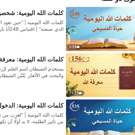
كلمات الله اليومية: شخصية ا
كلمات الله اليومية | "حين تعود
الذي صنعته" | اقتباس 248أنا نار آكلة ولا أحتمل الإساءة....
5:59
كلمات الله اليومية: معرفة ال
يستخدم الشيطان اسم العلم لإرض
والبحث في الألغاز. يُلبِّي الشيطان
11:13
كلمات الله اليومية: الدخول إ
من تأثير الظلمة، لا بد أولًا أن تكو