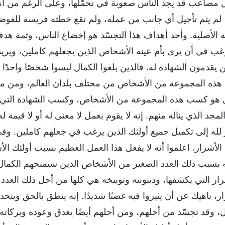
ل مصاعب قد يجد الناس صعوبة في تحمّلها، وعلى الرغم من أنه إ
ا، لم يتم تأجيل أي جانب من عمله، ولم تقع خطته فريسة للفو
 الأصلية. وأحد أهداف هذا التجسّد هو إخضاع الناس، وثمة هد
رغب في أن يرى بأم عينه الأشخاص الذين يجعلهم كاملين، وير
ن يقدمون الشهادة له. فالذين بلغوا الكمال ليسوا شخصًا واحد
 هذه المجموعة من الأشخاص من مختلف بلدان العالم، ومن مخت
 هو كسب هذه المجموعة من الأشخاص، وكسب الشهادة التي 
لمجد الذي يناله منهم. إنه لا يقوم بعمل لا معنى له أو لا قيمة
ر لله إلى تكميل جميع أولئك الذين يرغب في جعلهم كاملين. و
 الأشرار. اعلموا أنه لا يفعل هذا العمل العظيم بسبب أولئك 
بسبب ذلك العدد الصغير من الأشخاص الذين سيمنحهم الكمال. ف
رار التي يكشفها، ودينونته وتوبيخه هي كلها من أجل ذلك الع
ار، ناهيك عن أن يثيروا فيه غضبًا شديدًا. إنه ينطق بالحق وي
ل، وقد تجسّد من أجلهم، ومن أجلهم أيضًا يغدق وعوده وبركاته