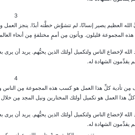
3
َ الله العظيم يصير إنسانًا، لم تتشوَّش خطَّته أبدًا. ينجز العمل وفق
ذه المجموعة قليلون. ويأتون مِن أممٍ مختلفةٍ مِن أنحاء العالم
 الله لإخضاع الناس ولتكميل أولئك الذين يحبُّهم. يريد أن يرى بع
هم يقدِّمون الشهادة له.
4
 مِن تأدية كلِّ هذا العمل هو كسب هذه المجموعة مِن الناس وا
كلِّ هذا العمل هو تكميل أولئك المختارين ونيل المجد مِن خلال أو
 الله لإخضاع الناس ولتكميل أولئك الذين يحبُّهم. يريد أن يرى بع
هم يقدِّمون الشهادة له.
مقتبس من الكلمة، ج. 1. ظهور الله وعمله. يمكن فقط لأولئك الذين يركزون على الممارسة أن يكونوا كاملين