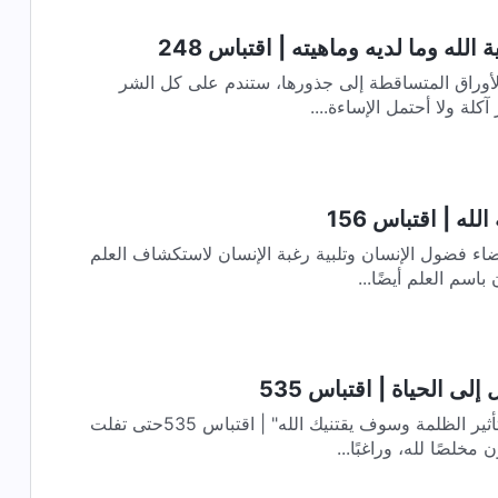
لله وما لديه وماهيته | اقتباس 248
 الأوراق المتساقطة إلى جذورها، ستندم على كل الشر
له | اقتباس 156
اء فضول الإنسان وتلبية رغبة الإنسان لاستكشاف العلم
 باسم العلم أيضًا...
لى الحياة | اقتباس 535
كلمات الله اليومية | "اهرب من تأثير الظلمة وسوف يقتنيك الله" | اقتباس 535حتى تفلت
ن مخلصًا لله، وراغبًا...