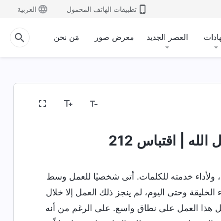
تطبيقات الهاتف المحمول
العربية
ادات
العصر الجديد
معرض صور
مَن نحن
ينية
كشف فساد البشرية
الدخول إلى الحياة
الغا
لله | اقتباس 212
 به، ولأداء خدمته للكلمات. أتى شخصيًا للعمل وسط
لخليقة وحتى اليوم، لم ينجز ذلك العمل إلا خلال
بمثل هذا العمل على نطاق واسع. على الرغم من أنه